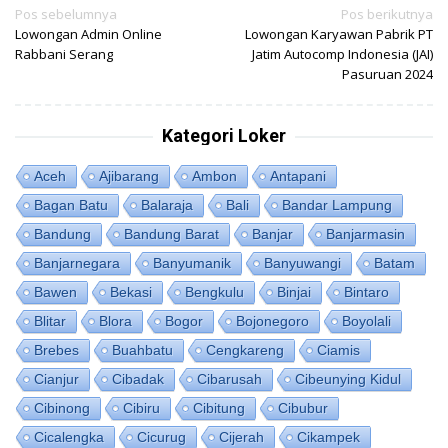
Navigasi
Pos sebelumnya
Pos berikutnya
Lowongan Admin Online
Lowongan Karyawan Pabrik PT
pos
Rabbani Serang
Jatim Autocomp Indonesia (JAI)
Pasuruan 2024
Kategori Loker
Aceh
Ajibarang
Ambon
Antapani
Bagan Batu
Balaraja
Bali
Bandar Lampung
Bandung
Bandung Barat
Banjar
Banjarmasin
Banjarnegara
Banyumanik
Banyuwangi
Batam
Bawen
Bekasi
Bengkulu
Binjai
Bintaro
Blitar
Blora
Bogor
Bojonegoro
Boyolali
Brebes
Buahbatu
Cengkareng
Ciamis
Cianjur
Cibadak
Cibarusah
Cibeunying Kidul
Cibinong
Cibiru
Cibitung
Cibubur
Cicalengka
Cicurug
Cijerah
Cikampek