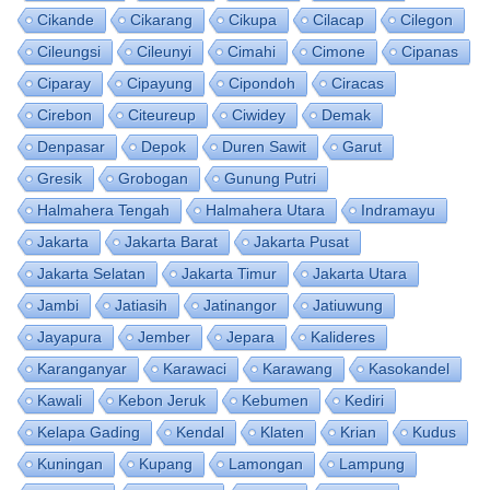
Cikande
Cikarang
Cikupa
Cilacap
Cilegon
Cileungsi
Cileunyi
Cimahi
Cimone
Cipanas
Ciparay
Cipayung
Cipondoh
Ciracas
Cirebon
Citeureup
Ciwidey
Demak
Denpasar
Depok
Duren Sawit
Garut
Gresik
Grobogan
Gunung Putri
Halmahera Tengah
Halmahera Utara
Indramayu
Jakarta
Jakarta Barat
Jakarta Pusat
Jakarta Selatan
Jakarta Timur
Jakarta Utara
Jambi
Jatiasih
Jatinangor
Jatiuwung
Jayapura
Jember
Jepara
Kalideres
Karanganyar
Karawaci
Karawang
Kasokandel
Kawali
Kebon Jeruk
Kebumen
Kediri
Kelapa Gading
Kendal
Klaten
Krian
Kudus
Kuningan
Kupang
Lamongan
Lampung