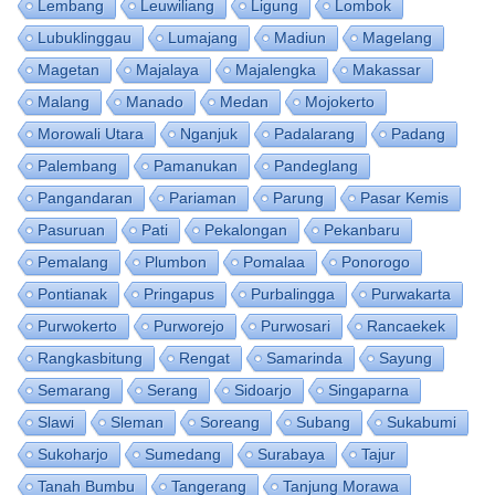
Lembang
Leuwiliang
Ligung
Lombok
Lubuklinggau
Lumajang
Madiun
Magelang
Magetan
Majalaya
Majalengka
Makassar
Malang
Manado
Medan
Mojokerto
Morowali Utara
Nganjuk
Padalarang
Padang
Palembang
Pamanukan
Pandeglang
Pangandaran
Pariaman
Parung
Pasar Kemis
Pasuruan
Pati
Pekalongan
Pekanbaru
Pemalang
Plumbon
Pomalaa
Ponorogo
Pontianak
Pringapus
Purbalingga
Purwakarta
Purwokerto
Purworejo
Purwosari
Rancaekek
Rangkasbitung
Rengat
Samarinda
Sayung
Semarang
Serang
Sidoarjo
Singaparna
Slawi
Sleman
Soreang
Subang
Sukabumi
Sukoharjo
Sumedang
Surabaya
Tajur
Tanah Bumbu
Tangerang
Tanjung Morawa