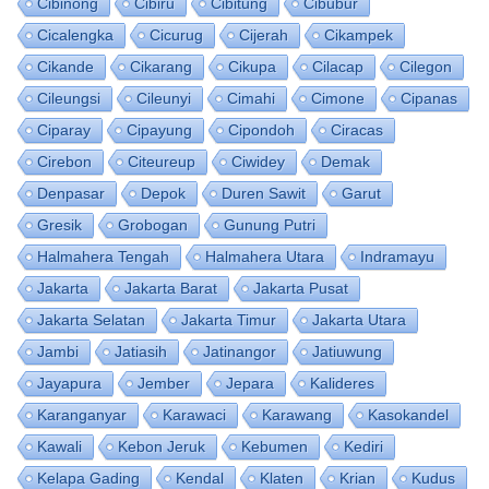
Cibinong
Cibiru
Cibitung
Cibubur
Cicalengka
Cicurug
Cijerah
Cikampek
Cikande
Cikarang
Cikupa
Cilacap
Cilegon
Cileungsi
Cileunyi
Cimahi
Cimone
Cipanas
Ciparay
Cipayung
Cipondoh
Ciracas
Cirebon
Citeureup
Ciwidey
Demak
Denpasar
Depok
Duren Sawit
Garut
Gresik
Grobogan
Gunung Putri
Halmahera Tengah
Halmahera Utara
Indramayu
Jakarta
Jakarta Barat
Jakarta Pusat
Jakarta Selatan
Jakarta Timur
Jakarta Utara
Jambi
Jatiasih
Jatinangor
Jatiuwung
Jayapura
Jember
Jepara
Kalideres
Karanganyar
Karawaci
Karawang
Kasokandel
Kawali
Kebon Jeruk
Kebumen
Kediri
Kelapa Gading
Kendal
Klaten
Krian
Kudus