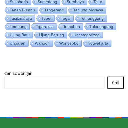
Sukoharjo
Sumedang
Surabaya
Tajur
Tanah Bumbu
Tangerang
Tanjung Morawa
Tasikmalaya
Tebet
Tegal
Temanggung
Tembung
Tigaraksa
Tomohon
Tulungagung
Ujung Batu
Ujung Berung
Uncategorized
Ungaran
Wangon
Wonosobo
Yogyakarta
Cari Lowongan
Cari