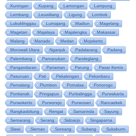
Kuningan
Kupang
Lamongan
Lampung
Lembang
Leuwiliang
Ligung
Lombok
Lubuklinggau
Lumajang
Madiun
Magelang
Magetan
Majalaya
Majalengka
Makassar
Malang
Manado
Medan
Mojokerto
Morowali Utara
Nganjuk
Padalarang
Padang
Palembang
Pamanukan
Pandeglang
Pangandaran
Pariaman
Parung
Pasar Kemis
Pasuruan
Pati
Pekalongan
Pekanbaru
Pemalang
Plumbon
Pomalaa
Ponorogo
Pontianak
Pringapus
Purbalingga
Purwakarta
Purwokerto
Purworejo
Purwosari
Rancaekek
Rangkasbitung
Rengat
Samarinda
Sayung
Semarang
Serang
Sidoarjo
Singaparna
Slawi
Sleman
Soreang
Subang
Sukabumi