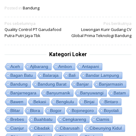
Posted in
Bandung
Navigasi
Pos sebelumnya
Pos berikutnya
Quality Control PT Garudafood
Lowongan Kurir Gudang CV
pos
Putra Putri Jaya Tbk
Global Prima Teknologi Bandung
Kategori Loker
Aceh
Ajibarang
Ambon
Antapani
Bagan Batu
Balaraja
Bali
Bandar Lampung
Bandung
Bandung Barat
Banjar
Banjarmasin
Banjarnegara
Banyumanik
Banyuwangi
Batam
Bawen
Bekasi
Bengkulu
Binjai
Bintaro
Blitar
Blora
Bogor
Bojonegoro
Boyolali
Brebes
Buahbatu
Cengkareng
Ciamis
Cianjur
Cibadak
Cibarusah
Cibeunying Kidul