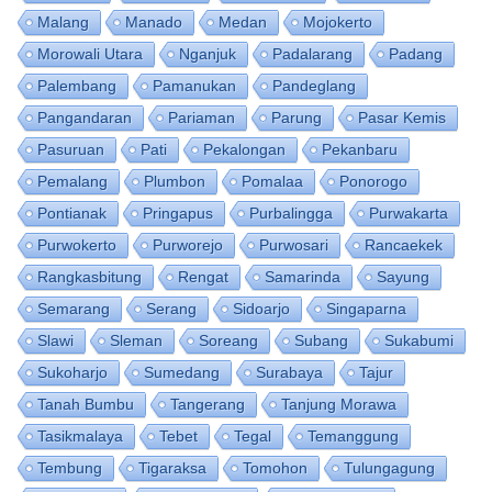
Malang
Manado
Medan
Mojokerto
Morowali Utara
Nganjuk
Padalarang
Padang
Palembang
Pamanukan
Pandeglang
Pangandaran
Pariaman
Parung
Pasar Kemis
Pasuruan
Pati
Pekalongan
Pekanbaru
Pemalang
Plumbon
Pomalaa
Ponorogo
Pontianak
Pringapus
Purbalingga
Purwakarta
Purwokerto
Purworejo
Purwosari
Rancaekek
Rangkasbitung
Rengat
Samarinda
Sayung
Semarang
Serang
Sidoarjo
Singaparna
Slawi
Sleman
Soreang
Subang
Sukabumi
Sukoharjo
Sumedang
Surabaya
Tajur
Tanah Bumbu
Tangerang
Tanjung Morawa
Tasikmalaya
Tebet
Tegal
Temanggung
Tembung
Tigaraksa
Tomohon
Tulungagung