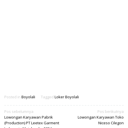
Posted in
Boyolali
Tagged
Loker Boyolali
Navigasi
Pos sebelumnya
Pos berikutnya
Lowongan Karyawan Pabrik
Lowongan Karyawan Toko
pos
(Production) PT Leetex Garment
Niceso Cilegon