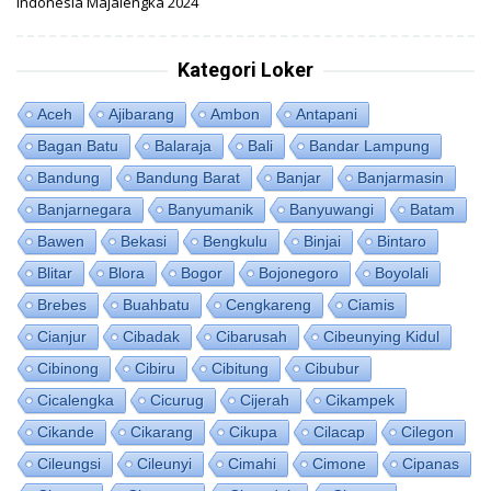
Indonesia Majalengka 2024
Kategori Loker
Aceh
Ajibarang
Ambon
Antapani
Bagan Batu
Balaraja
Bali
Bandar Lampung
Bandung
Bandung Barat
Banjar
Banjarmasin
Banjarnegara
Banyumanik
Banyuwangi
Batam
Bawen
Bekasi
Bengkulu
Binjai
Bintaro
Blitar
Blora
Bogor
Bojonegoro
Boyolali
Brebes
Buahbatu
Cengkareng
Ciamis
Cianjur
Cibadak
Cibarusah
Cibeunying Kidul
Cibinong
Cibiru
Cibitung
Cibubur
Cicalengka
Cicurug
Cijerah
Cikampek
Cikande
Cikarang
Cikupa
Cilacap
Cilegon
Cileungsi
Cileunyi
Cimahi
Cimone
Cipanas