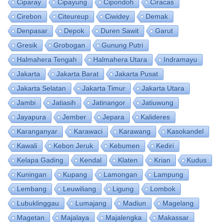
Ciparay
Cipayung
Cipondoh
Ciracas
Cirebon
Citeureup
Ciwidey
Demak
Denpasar
Depok
Duren Sawit
Garut
Gresik
Grobogan
Gunung Putri
Halmahera Tengah
Halmahera Utara
Indramayu
Jakarta
Jakarta Barat
Jakarta Pusat
Jakarta Selatan
Jakarta Timur
Jakarta Utara
Jambi
Jatiasih
Jatinangor
Jatiuwung
Jayapura
Jember
Jepara
Kalideres
Karanganyar
Karawaci
Karawang
Kasokandel
Kawali
Kebon Jeruk
Kebumen
Kediri
Kelapa Gading
Kendal
Klaten
Krian
Kudus
Kuningan
Kupang
Lamongan
Lampung
Lembang
Leuwiliang
Ligung
Lombok
Lubuklinggau
Lumajang
Madiun
Magelang
Magetan
Majalaya
Majalengka
Makassar