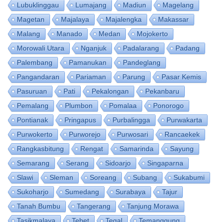
Lubuklinggau
Lumajang
Madiun
Magelang
Magetan
Majalaya
Majalengka
Makassar
Malang
Manado
Medan
Mojokerto
Morowali Utara
Nganjuk
Padalarang
Padang
Palembang
Pamanukan
Pandeglang
Pangandaran
Pariaman
Parung
Pasar Kemis
Pasuruan
Pati
Pekalongan
Pekanbaru
Pemalang
Plumbon
Pomalaa
Ponorogo
Pontianak
Pringapus
Purbalingga
Purwakarta
Purwokerto
Purworejo
Purwosari
Rancaekek
Rangkasbitung
Rengat
Samarinda
Sayung
Semarang
Serang
Sidoarjo
Singaparna
Slawi
Sleman
Soreang
Subang
Sukabumi
Sukoharjo
Sumedang
Surabaya
Tajur
Tanah Bumbu
Tangerang
Tanjung Morawa
Tasikmalaya
Tebet
Tegal
Temanggung