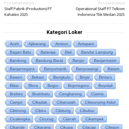
Navigasi
Pos sebelumnya
Pos berikutnya
Staff Pabrik (Production) PT
Operational Staff PT Telkom
pos
Kahatex 2025
Indonesia Tbk Medan 2025
Kategori Loker
Aceh
Ajibarang
Ambon
Antapani
Bagan Batu
Balaraja
Bali
Bandar Lampung
Bandung
Bandung Barat
Banjar
Banjarmasin
Banjarnegara
Banyumanik
Banyuwangi
Batam
Bawen
Bekasi
Bengkulu
Binjai
Bintaro
Blitar
Blora
Bogor
Bojonegoro
Boyolali
Brebes
Buahbatu
Cengkareng
Ciamis
Cianjur
Cibadak
Cibarusah
Cibeunying Kidul
Cibinong
Cibiru
Cibitung
Cibubur
Cicalengka
Cicurug
Cijerah
Cikampek
Cikande
Cikarang
Cikupa
Cilacap
Cilegon