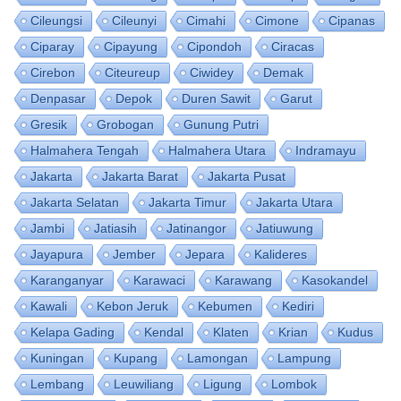
Cileungsi
Cileunyi
Cimahi
Cimone
Cipanas
Ciparay
Cipayung
Cipondoh
Ciracas
Cirebon
Citeureup
Ciwidey
Demak
Denpasar
Depok
Duren Sawit
Garut
Gresik
Grobogan
Gunung Putri
Halmahera Tengah
Halmahera Utara
Indramayu
Jakarta
Jakarta Barat
Jakarta Pusat
Jakarta Selatan
Jakarta Timur
Jakarta Utara
Jambi
Jatiasih
Jatinangor
Jatiuwung
Jayapura
Jember
Jepara
Kalideres
Karanganyar
Karawaci
Karawang
Kasokandel
Kawali
Kebon Jeruk
Kebumen
Kediri
Kelapa Gading
Kendal
Klaten
Krian
Kudus
Kuningan
Kupang
Lamongan
Lampung
Lembang
Leuwiliang
Ligung
Lombok