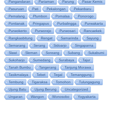
Pangandaran
Pariaman
Parung
Pasar Kemis
Pasuruan
Pati
Pekalongan
Pekanbaru
Pemalang
Plumbon
Pomalaa
Ponorogo
Pontianak
Pringapus
Purbalingga
Purwakarta
Purwokerto
Purworejo
Purwosari
Rancaekek
Rangkasbitung
Rengat
Samarinda
Sayung
Semarang
Serang
Sidoarjo
Singaparna
Slawi
Sleman
Soreang
Subang
Sukabumi
Sukoharjo
Sumedang
Surabaya
Tajur
Tanah Bumbu
Tangerang
Tanjung Morawa
Tasikmalaya
Tebet
Tegal
Temanggung
Tembung
Tigaraksa
Tomohon
Tulungagung
Ujung Batu
Ujung Berung
Uncategorized
Ungaran
Wangon
Wonosobo
Yogyakarta