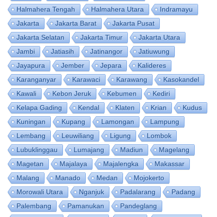
Halmahera Tengah
Halmahera Utara
Indramayu
Jakarta
Jakarta Barat
Jakarta Pusat
Jakarta Selatan
Jakarta Timur
Jakarta Utara
Jambi
Jatiasih
Jatinangor
Jatiuwung
Jayapura
Jember
Jepara
Kalideres
Karanganyar
Karawaci
Karawang
Kasokandel
Kawali
Kebon Jeruk
Kebumen
Kediri
Kelapa Gading
Kendal
Klaten
Krian
Kudus
Kuningan
Kupang
Lamongan
Lampung
Lembang
Leuwiliang
Ligung
Lombok
Lubuklinggau
Lumajang
Madiun
Magelang
Magetan
Majalaya
Majalengka
Makassar
Malang
Manado
Medan
Mojokerto
Morowali Utara
Nganjuk
Padalarang
Padang
Palembang
Pamanukan
Pandeglang