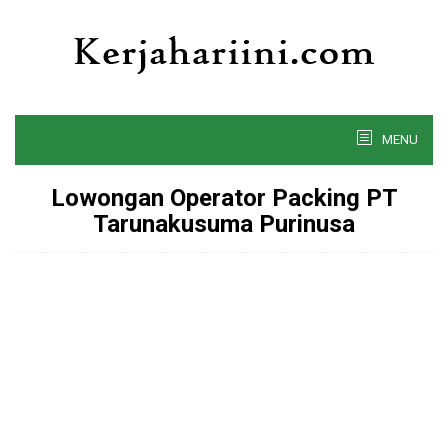
Skip
to
content
MENU
Lowongan Operator Packing PT
Tarunakusuma Purinusa