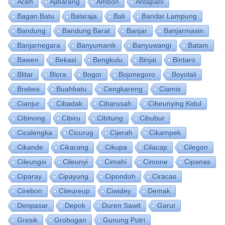
Aceh
Ajibarang
Ambon
Antapani
Bagan Batu
Balaraja
Bali
Bandar Lampung
Bandung
Bandung Barat
Banjar
Banjarmasin
Banjarnegara
Banyumanik
Banyuwangi
Batam
Bawen
Bekasi
Bengkulu
Binjai
Bintaro
Blitar
Blora
Bogor
Bojonegoro
Boyolali
Brebes
Buahbatu
Cengkareng
Ciamis
Cianjur
Cibadak
Cibarusah
Cibeunying Kidul
Cibinong
Cibiru
Cibitung
Cibubur
Cicalengka
Cicurug
Cijerah
Cikampek
Cikande
Cikarang
Cikupa
Cilacap
Cilegon
Cileungsi
Cileunyi
Cimahi
Cimone
Cipanas
Ciparay
Cipayung
Cipondoh
Ciracas
Cirebon
Citeureup
Ciwidey
Demak
Denpasar
Depok
Duren Sawit
Garut
Gresik
Grobogan
Gunung Putri