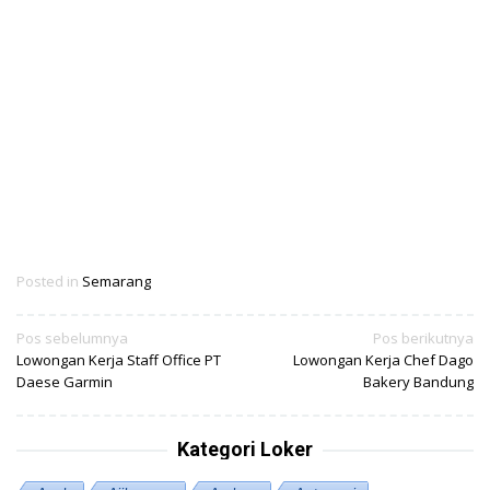
Posted in
Semarang
Navigasi
Pos sebelumnya
Pos berikutnya
Lowongan Kerja Staff Office PT
Lowongan Kerja Chef Dago
pos
Daese Garmin
Bakery Bandung
Kategori Loker