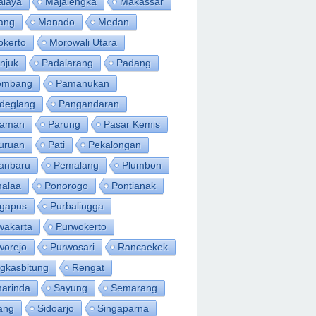
alaya
Majalengka
Makassar
ang
Manado
Medan
okerto
Morowali Utara
njuk
Padalarang
Padang
embang
Pamanukan
deglang
Pangandaran
iaman
Parung
Pasar Kemis
uruan
Pati
Pekalongan
anbaru
Pemalang
Plumbon
alaa
Ponorogo
Pontianak
ngapus
Purbalingga
wakarta
Purwokerto
worejo
Purwosari
Rancaekek
gkasbitung
Rengat
arinda
Sayung
Semarang
ang
Sidoarjo
Singaparna