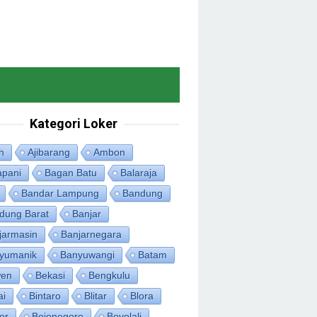
Kategori Loker
h
Ajibarang
Ambon
apani
Bagan Batu
Balaraja
Bandar Lampung
Bandung
dung Barat
Banjar
jarmasin
Banjarnegara
yumanik
Banyuwangi
Batam
en
Bekasi
Bengkulu
ai
Bintaro
Blitar
Blora
or
Bojonegoro
Boyolali