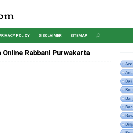
PRIVACY POLICY
DISCLAIMER
SITEMAP
Online Rabbani Purwakarta
Ace
Ant
Bali
Ban
Ban
Ban
Baw
Binj
Bog