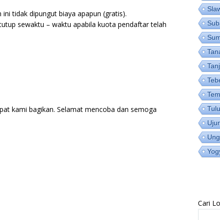
Sla
ni tidak dipungut biaya apapun (gratis).
Sub
utup sewaktu – waktu apabila kuota pendaftar telah
Su
Tan
Tan
Teb
Tem
pat kami bagikan. Selamat mencoba dan semoga
Tul
Uju
Ung
Yog
Cari 