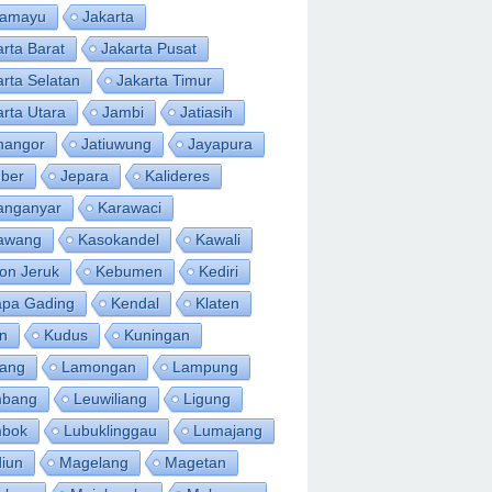
ramayu
Jakarta
arta Barat
Jakarta Pusat
arta Selatan
Jakarta Timur
arta Utara
Jambi
Jatiasih
inangor
Jatiuwung
Jayapura
ber
Jepara
Kalideres
anganyar
Karawaci
awang
Kasokandel
Kawali
on Jeruk
Kebumen
Kediri
apa Gading
Kendal
Klaten
an
Kudus
Kuningan
ang
Lamongan
Lampung
bang
Leuwiliang
Ligung
bok
Lubuklinggau
Lumajang
iun
Magelang
Magetan