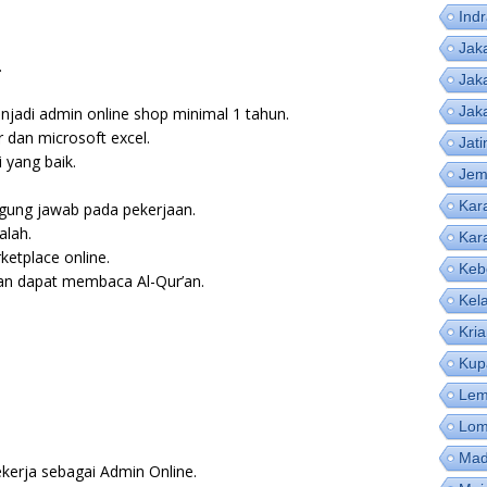
Ind
Jak
.
Jak
Jak
jadi admin online shop minimal 1 tahun.
dan microsoft excel.
Jat
yang baik.
Jem
Kar
ggung jawab pada pekerjaan.
alah.
Kar
etplace online.
Keb
dan dapat membaca Al-Qur’an.
Kel
Kri
Kup
Lem
Lom
Mad
kerja sebagai Admin Online.