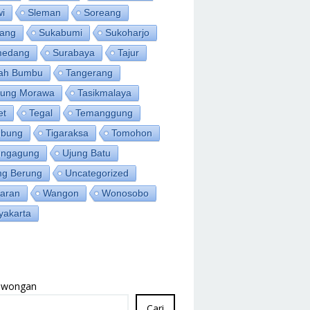
wi
Sleman
Soreang
ang
Sukabumi
Sukoharjo
medang
Surabaya
Tajur
ah Bumbu
Tangerang
jung Morawa
Tasikmalaya
et
Tegal
Temanggung
bung
Tigaraksa
Tomohon
ungagung
Ujung Batu
ng Berung
Uncategorized
aran
Wangon
Wonosobo
yakarta
Lowongan
Cari