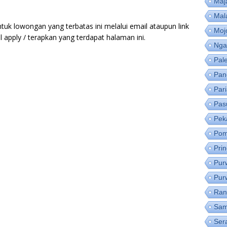
Maj
Mal
tuk lowongan yang terbatas ini melalui email ataupun link
Moj
apply / terapkan yang terdapat halaman ini.
Nga
Pal
Pan
Par
Pas
Pek
Pom
Pri
Pur
Pur
Ran
Sam
Ser