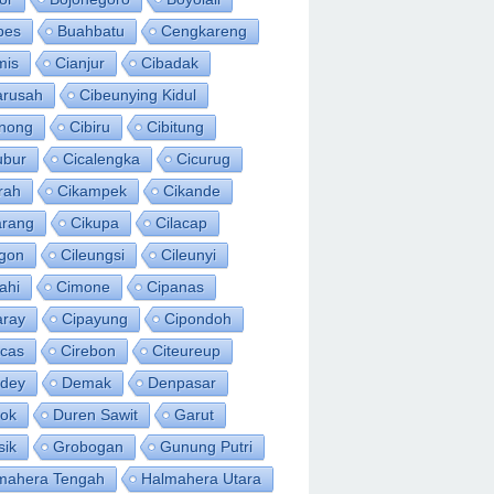
bes
Buahbatu
Cengkareng
mis
Cianjur
Cibadak
arusah
Cibeunying Kidul
inong
Cibiru
Cibitung
ubur
Cicalengka
Cicurug
rah
Cikampek
Cikande
arang
Cikupa
Cilacap
egon
Cileungsi
Cileunyi
ahi
Cimone
Cipanas
aray
Cipayung
Cipondoh
acas
Cirebon
Citeureup
idey
Demak
Denpasar
ok
Duren Sawit
Garut
sik
Grobogan
Gunung Putri
mahera Tengah
Halmahera Utara