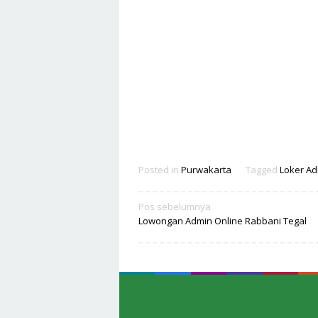
Posted in
Purwakarta
Tagged
Loker A
Navigasi
Pos sebelumnya
Lowongan Admin Online Rabbani Tegal
pos