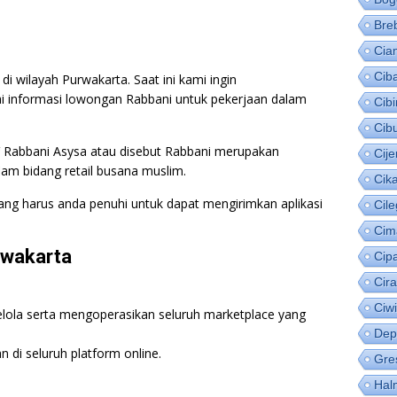
Bre
Cia
Cib
i wilayah Purwakarta. Saat ini kami ingin
i informasi lowongan Rabbani untuk pekerjaan dalam
Cib
Cib
V Rabbani Asysa atau disebut Rabbani merupakan
Cije
am bidang retail busana muslim.
Cik
 yang harus anda penuhi untuk dapat mengirimkan aplikasi
Cil
Cim
rwakarta
Cip
Cir
Ciw
ola serta mengoperasikan seluruh marketplace yang
Dep
 di seluruh platform online.
Gre
Hal