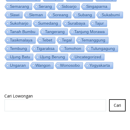
Semarang
Serang
Sidoarjo
Singaparna
Slawi
Sleman
Soreang
Subang
Sukabumi
Sukoharjo
Sumedang
Surabaya
Tajur
Tanah Bumbu
Tangerang
Tanjung Morawa
Tasikmalaya
Tebet
Tegal
Temanggung
Tembung
Tigaraksa
Tomohon
Tulungagung
Ujung Batu
Ujung Berung
Uncategorized
Ungaran
Wangon
Wonosobo
Yogyakarta
Cari Lowongan
Cari