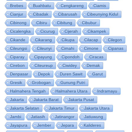
Brebes
Buahbatu
Cengkareng
Ciamis
Cianjur
Cibadak
Cibarusah
Cibeunying Kidul
Cibinong
Cibiru
Cibitung
Cibubur
Cicalengka
Cicurug
Cijerah
Cikampek
Cikande
Cikarang
Cikupa
Cilacap
Cilegon
Cileungsi
Cileunyi
Cimahi
Cimone
Cipanas
Ciparay
Cipayung
Cipondoh
Ciracas
Cirebon
Citeureup
Ciwidey
Demak
Denpasar
Depok
Duren Sawit
Garut
Gresik
Grobogan
Gunung Putri
Halmahera Tengah
Halmahera Utara
Indramayu
Jakarta
Jakarta Barat
Jakarta Pusat
Jakarta Selatan
Jakarta Timur
Jakarta Utara
Jambi
Jatiasih
Jatinangor
Jatiuwung
Jayapura
Jember
Jepara
Kalideres