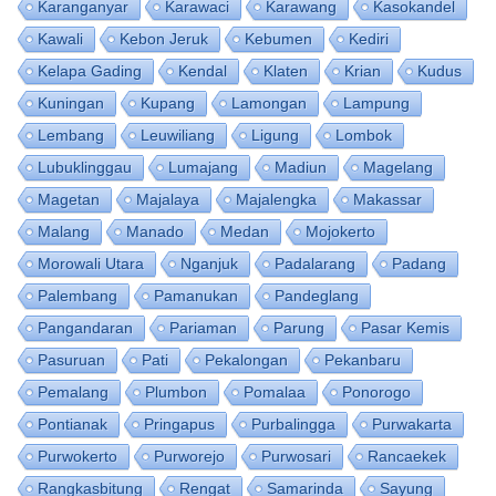
Karanganyar
Karawaci
Karawang
Kasokandel
Kawali
Kebon Jeruk
Kebumen
Kediri
Kelapa Gading
Kendal
Klaten
Krian
Kudus
Kuningan
Kupang
Lamongan
Lampung
Lembang
Leuwiliang
Ligung
Lombok
Lubuklinggau
Lumajang
Madiun
Magelang
Magetan
Majalaya
Majalengka
Makassar
Malang
Manado
Medan
Mojokerto
Morowali Utara
Nganjuk
Padalarang
Padang
Palembang
Pamanukan
Pandeglang
Pangandaran
Pariaman
Parung
Pasar Kemis
Pasuruan
Pati
Pekalongan
Pekanbaru
Pemalang
Plumbon
Pomalaa
Ponorogo
Pontianak
Pringapus
Purbalingga
Purwakarta
Purwokerto
Purworejo
Purwosari
Rancaekek
Rangkasbitung
Rengat
Samarinda
Sayung