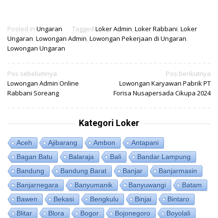
Posted in
Ungaran
Tagged
Loker Admin
,
Loker Rabbani
,
Loker
Ungaran
,
Lowongan Admin
,
Lowongan Pekerjaan di Ungaran
,
Lowongan Ungaran
Navigasi
Pos sebelumnya
Pos berikutnya
Lowongan Admin Online
Lowongan Karyawan Pabrik PT
pos
Rabbani Soreang
Forisa Nusapersada Cikupa 2024
Kategori Loker
Aceh
Ajibarang
Ambon
Antapani
Bagan Batu
Balaraja
Bali
Bandar Lampung
Bandung
Bandung Barat
Banjar
Banjarmasin
Banjarnegara
Banyumanik
Banyuwangi
Batam
Bawen
Bekasi
Bengkulu
Binjai
Bintaro
Blitar
Blora
Bogor
Bojonegoro
Boyolali