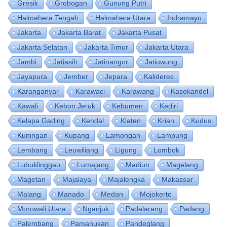
Gresik
Grobogan
Gunung Putri
Halmahera Tengah
Halmahera Utara
Indramayu
Jakarta
Jakarta Barat
Jakarta Pusat
Jakarta Selatan
Jakarta Timur
Jakarta Utara
Jambi
Jatiasih
Jatinangor
Jatiuwung
Jayapura
Jember
Jepara
Kalideres
Karanganyar
Karawaci
Karawang
Kasokandel
Kawali
Kebon Jeruk
Kebumen
Kediri
Kelapa Gading
Kendal
Klaten
Krian
Kudus
Kuningan
Kupang
Lamongan
Lampung
Lembang
Leuwiliang
Ligung
Lombok
Lubuklinggau
Lumajang
Madiun
Magelang
Magetan
Majalaya
Majalengka
Makassar
Malang
Manado
Medan
Mojokerto
Morowali Utara
Nganjuk
Padalarang
Padang
Palembang
Pamanukan
Pandeglang