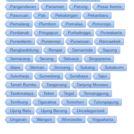
Pangandaran
Pariaman
Parung
Pasar Kemis
Pasuruan
Pati
Pekalongan
Pekanbaru
Pemalang
Plumbon
Pomalaa
Ponorogo
Pontianak
Pringapus
Purbalingga
Purwakarta
Purwokerto
Purworejo
Purwosari
Rancaekek
Rangkasbitung
Rengat
Samarinda
Sayung
Semarang
Serang
Sidoarjo
Singaparna
Slawi
Sleman
Soreang
Subang
Sukabumi
Sukoharjo
Sumedang
Surabaya
Tajur
Tanah Bumbu
Tangerang
Tanjung Morawa
Tasikmalaya
Tebet
Tegal
Temanggung
Tembung
Tigaraksa
Tomohon
Tulungagung
Ujung Batu
Ujung Berung
Uncategorized
Ungaran
Wangon
Wonosobo
Yogyakarta