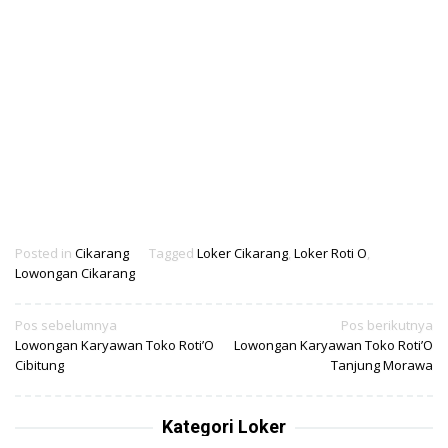
Posted in
Cikarang
Tagged
Loker Cikarang
,
Loker Roti O
,
Lowongan Cikarang
Navigasi
Pos sebelumnya
Pos berikutnya
Lowongan Karyawan Toko Roti’O
Lowongan Karyawan Toko Roti’O
pos
Cibitung
Tanjung Morawa
Kategori Loker