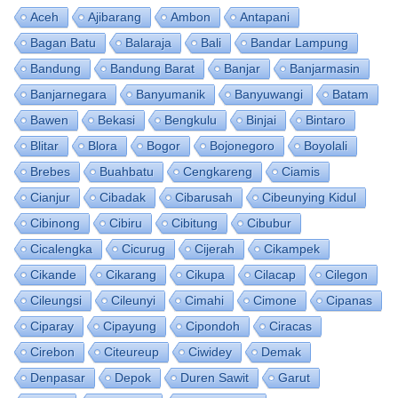
Aceh
Ajibarang
Ambon
Antapani
Bagan Batu
Balaraja
Bali
Bandar Lampung
Bandung
Bandung Barat
Banjar
Banjarmasin
Banjarnegara
Banyumanik
Banyuwangi
Batam
Bawen
Bekasi
Bengkulu
Binjai
Bintaro
Blitar
Blora
Bogor
Bojonegoro
Boyolali
Brebes
Buahbatu
Cengkareng
Ciamis
Cianjur
Cibadak
Cibarusah
Cibeunying Kidul
Cibinong
Cibiru
Cibitung
Cibubur
Cicalengka
Cicurug
Cijerah
Cikampek
Cikande
Cikarang
Cikupa
Cilacap
Cilegon
Cileungsi
Cileunyi
Cimahi
Cimone
Cipanas
Ciparay
Cipayung
Cipondoh
Ciracas
Cirebon
Citeureup
Ciwidey
Demak
Denpasar
Depok
Duren Sawit
Garut