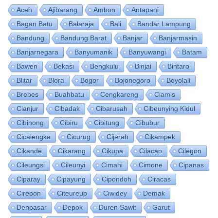
Aceh
Ajibarang
Ambon
Antapani
Bagan Batu
Balaraja
Bali
Bandar Lampung
Bandung
Bandung Barat
Banjar
Banjarmasin
Banjarnegara
Banyumanik
Banyuwangi
Batam
Bawen
Bekasi
Bengkulu
Binjai
Bintaro
Blitar
Blora
Bogor
Bojonegoro
Boyolali
Brebes
Buahbatu
Cengkareng
Ciamis
Cianjur
Cibadak
Cibarusah
Cibeunying Kidul
Cibinong
Cibiru
Cibitung
Cibubur
Cicalengka
Cicurug
Cijerah
Cikampek
Cikande
Cikarang
Cikupa
Cilacap
Cilegon
Cileungsi
Cileunyi
Cimahi
Cimone
Cipanas
Ciparay
Cipayung
Cipondoh
Ciracas
Cirebon
Citeureup
Ciwidey
Demak
Denpasar
Depok
Duren Sawit
Garut