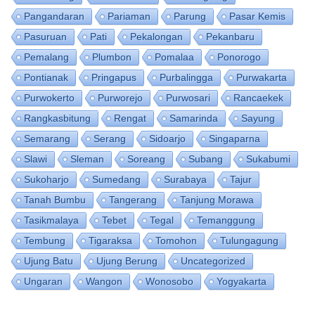
Pangandaran
Pariaman
Parung
Pasar Kemis
Pasuruan
Pati
Pekalongan
Pekanbaru
Pemalang
Plumbon
Pomalaa
Ponorogo
Pontianak
Pringapus
Purbalingga
Purwakarta
Purwokerto
Purworejo
Purwosari
Rancaekek
Rangkasbitung
Rengat
Samarinda
Sayung
Semarang
Serang
Sidoarjo
Singaparna
Slawi
Sleman
Soreang
Subang
Sukabumi
Sukoharjo
Sumedang
Surabaya
Tajur
Tanah Bumbu
Tangerang
Tanjung Morawa
Tasikmalaya
Tebet
Tegal
Temanggung
Tembung
Tigaraksa
Tomohon
Tulungagung
Ujung Batu
Ujung Berung
Uncategorized
Ungaran
Wangon
Wonosobo
Yogyakarta