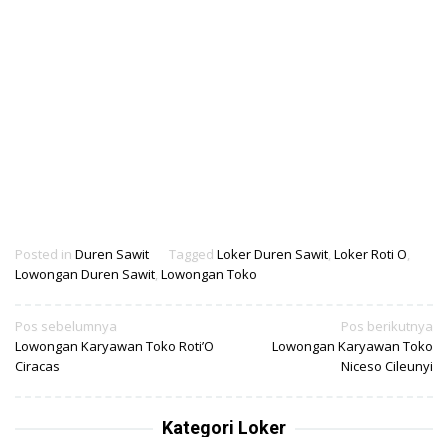
Posted in
Duren Sawit
Tagged
Loker Duren Sawit
,
Loker Roti O
,
Lowongan Duren Sawit
,
Lowongan Toko
Navigasi
Pos sebelumnya
Pos berikutnya
Lowongan Karyawan Toko Roti’O
Lowongan Karyawan Toko
pos
Ciracas
Niceso Cileunyi
Kategori Loker