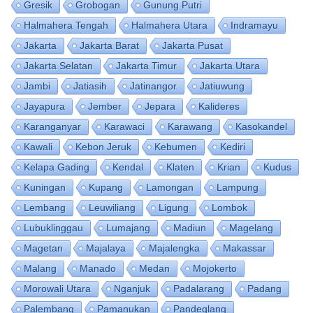
Gresik
Grobogan
Gunung Putri
Halmahera Tengah
Halmahera Utara
Indramayu
Jakarta
Jakarta Barat
Jakarta Pusat
Jakarta Selatan
Jakarta Timur
Jakarta Utara
Jambi
Jatiasih
Jatinangor
Jatiuwung
Jayapura
Jember
Jepara
Kalideres
Karanganyar
Karawaci
Karawang
Kasokandel
Kawali
Kebon Jeruk
Kebumen
Kediri
Kelapa Gading
Kendal
Klaten
Krian
Kudus
Kuningan
Kupang
Lamongan
Lampung
Lembang
Leuwiliang
Ligung
Lombok
Lubuklinggau
Lumajang
Madiun
Magelang
Magetan
Majalaya
Majalengka
Makassar
Malang
Manado
Medan
Mojokerto
Morowali Utara
Nganjuk
Padalarang
Padang
Palembang
Pamanukan
Pandeglang