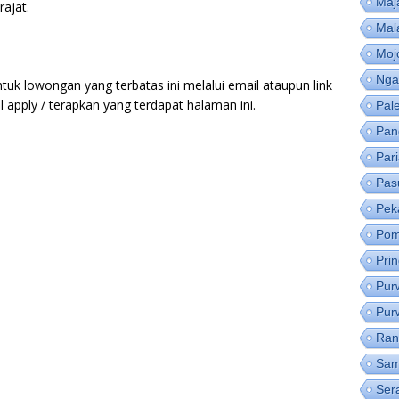
Maj
ajat.
Mal
Moj
Nga
tuk lowongan yang terbatas ini melalui email ataupun link
apply / terapkan yang terdapat halaman ini.
Pal
Pan
Par
Pas
Pek
Pom
Pri
Pur
Pur
Ran
Sam
Ser