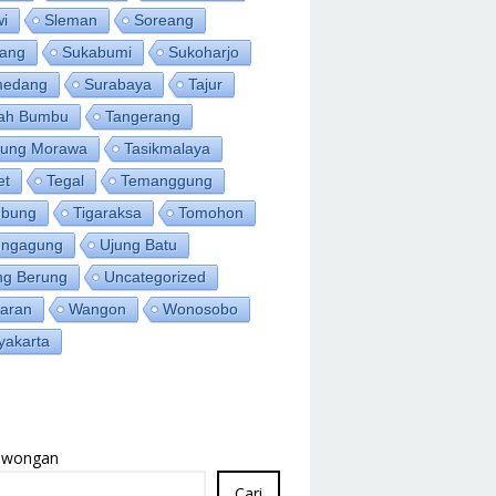
wi
Sleman
Soreang
ang
Sukabumi
Sukoharjo
medang
Surabaya
Tajur
ah Bumbu
Tangerang
jung Morawa
Tasikmalaya
et
Tegal
Temanggung
bung
Tigaraksa
Tomohon
ungagung
Ujung Batu
ng Berung
Uncategorized
aran
Wangon
Wonosobo
yakarta
Lowongan
Cari