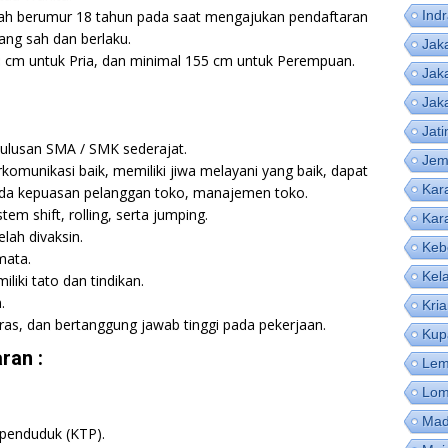
dah berumur 18 tahun pada saat mengajukan pendaftaran
Ind
ang sah dan berlaku.
Jak
68 cm untuk Pria, dan minimal 155 cm untuk Perempuan.
Jak
Jak
Jat
lulusan SMA / SMK sederajat.
Jem
komunikasi baik, memiliki jiwa melayani yang baik, dapat
Kar
pada kepuasan pelanggan toko, manajemen toko.
em shift, rolling, serta jumping.
Kar
lah divaksin.
Keb
mata.
Kel
liki tato dan tindikan.
.
Kri
keras, dan bertanggung jawab tinggi pada pekerjaan.
Kup
ran :
Lem
Lom
Mad
 penduduk (KTP).