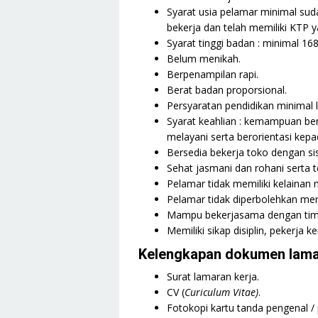
Syarat usia pelamar minimal su
bekerja dan telah memiliki KTP y
Syarat tinggi badan : minimal 1
Belum menikah.
Berpenampilan rapi.
Berat badan proporsional.
Persyaratan pendidikan minimal 
Syarat keahlian : kemampuan ber
melayani serta berorientasi ke
Bersedia bekerja toko dengan sist
Sehat jasmani dan rohani serta te
Pelamar tidak memiliki kelainan 
Pelamar tidak diperbolehkan memi
Mampu bekerjasama dengan tim
Memiliki sikap disiplin, pekerja 
Kelengkapan dokumen lama
Surat lamaran kerja.
CV (
Curiculum Vitae)
.
Fotokopi kartu tanda pengenal /