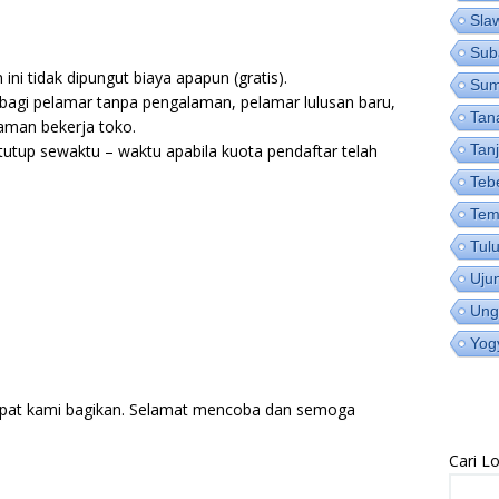
Sla
Sub
ni tidak dipungut biaya apapun (gratis).
Su
bagi pelamar tanpa pengalaman, pelamar lulusan baru,
Tan
man bekerja toko.
utup sewaktu – waktu apabila kuota pendaftar telah
Tan
Teb
Tem
Tul
Uju
Ung
Yog
pat kami bagikan. Selamat mencoba dan semoga
Cari 