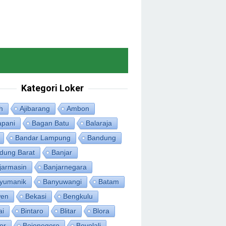
Kategori Loker
h
Ajibarang
Ambon
apani
Bagan Batu
Balaraja
Bandar Lampung
Bandung
dung Barat
Banjar
jarmasin
Banjarnegara
yumanik
Banyuwangi
Batam
en
Bekasi
Bengkulu
ai
Bintaro
Blitar
Blora
or
Bojonegoro
Boyolali