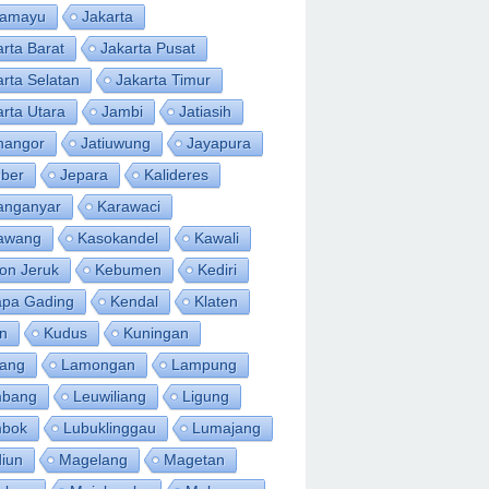
ramayu
Jakarta
arta Barat
Jakarta Pusat
arta Selatan
Jakarta Timur
arta Utara
Jambi
Jatiasih
inangor
Jatiuwung
Jayapura
ber
Jepara
Kalideres
anganyar
Karawaci
awang
Kasokandel
Kawali
on Jeruk
Kebumen
Kediri
apa Gading
Kendal
Klaten
an
Kudus
Kuningan
ang
Lamongan
Lampung
bang
Leuwiliang
Ligung
bok
Lubuklinggau
Lumajang
iun
Magelang
Magetan