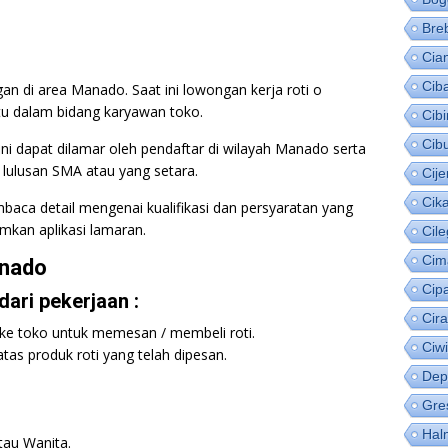
Bre
Cia
Cib
n di area Manado. Saat ini lowongan kerja roti o
tu dalam bidang karyawan toko.
Cib
Cib
i dapat dilamar oleh pendaftar di wilayah Manado serta
 lulusan SMA atau yang setara.
Cije
Cik
baca detail mengenai kualifikasi dan persyaratan yang
mkan aplikasi lamaran.
Cil
Cim
anado
Cip
ari pekerjaan :
Cir
ke toko untuk memesan / membeli roti.
Ciw
as produk roti yang telah dipesan.
Dep
Gre
Hal
tau Wanita.