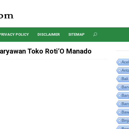
PRIVACY POLICY
DISCLAIMER
SITEMAP
aryawan Toko Roti’O Manado
Ace
Ant
Bali
Ban
Ban
Ban
Baw
Binj
Bog