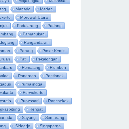
alaya
Majalengka
Makassar
ang
Manado
Medan
okerto
Morowali Utara
njuk
Padalarang
Padang
embang
Pamanukan
deglang
Pangandaran
iaman
Parung
Pasar Kemis
uruan
Pati
Pekalongan
anbaru
Pemalang
Plumbon
alaa
Ponorogo
Pontianak
ngapus
Purbalingga
wakarta
Purwokerto
worejo
Purwosari
Rancaekek
gkasbitung
Rengat
arinda
Sayung
Semarang
ang
Sidoarjo
Singaparna