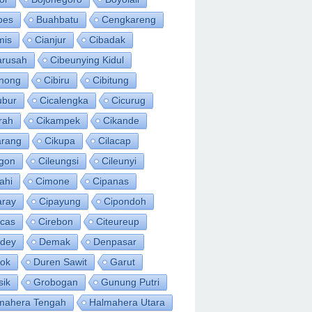
bes
Buahbatu
Cengkareng
mis
Cianjur
Cibadak
arusah
Cibeunying Kidul
inong
Cibiru
Cibitung
ubur
Cicalengka
Cicurug
rah
Cikampek
Cikande
arang
Cikupa
Cilacap
egon
Cileungsi
Cileunyi
ahi
Cimone
Cipanas
aray
Cipayung
Cipondoh
acas
Cirebon
Citeureup
idey
Demak
Denpasar
ok
Duren Sawit
Garut
sik
Grobogan
Gunung Putri
mahera Tengah
Halmahera Utara