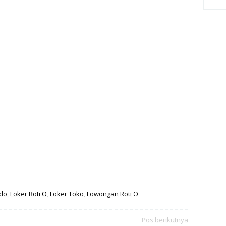
do
,
Loker Roti O
,
Loker Toko
,
Lowongan Roti O
Pos berikutnya