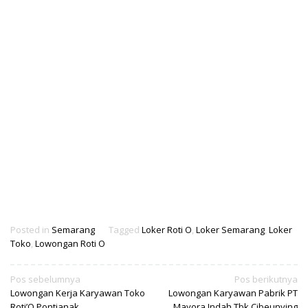
Posted in
Semarang
Tagged
Loker Roti O
,
Loker Semarang
,
Loker
Toko
,
Lowongan Roti O
Navigasi
Pos sebelumnya
Pos berikutnya
Lowongan Kerja Karyawan Toko
Lowongan Karyawan Pabrik PT
pos
Roti’O Pontianak
Mayora Indah Tbk Cibeunying