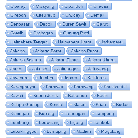
Ciparay
Cipayung
Cipondoh
Ciracas
Cirebon
Citeureup
Ciwidey
Demak
Denpasar
Depok
Duren Sawit
Garut
Gresik
Grobogan
Gunung Putri
Halmahera Tengah
Halmahera Utara
Indramayu
Jakarta
Jakarta Barat
Jakarta Pusat
Jakarta Selatan
Jakarta Timur
Jakarta Utara
Jambi
Jatiasih
Jatinangor
Jatiuwung
Jayapura
Jember
Jepara
Kalideres
Karanganyar
Karawaci
Karawang
Kasokandel
Kawali
Kebon Jeruk
Kebumen
Kediri
Kelapa Gading
Kendal
Klaten
Krian
Kudus
Kuningan
Kupang
Lamongan
Lampung
Lembang
Leuwiliang
Ligung
Lombok
Lubuklinggau
Lumajang
Madiun
Magelang