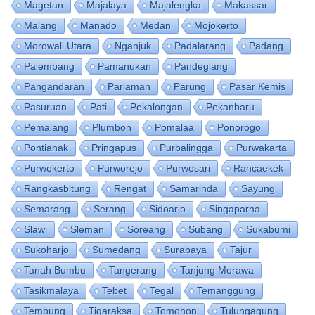
Magetan
Majalaya
Majalengka
Makassar
Malang
Manado
Medan
Mojokerto
Morowali Utara
Nganjuk
Padalarang
Padang
Palembang
Pamanukan
Pandeglang
Pangandaran
Pariaman
Parung
Pasar Kemis
Pasuruan
Pati
Pekalongan
Pekanbaru
Pemalang
Plumbon
Pomalaa
Ponorogo
Pontianak
Pringapus
Purbalingga
Purwakarta
Purwokerto
Purworejo
Purwosari
Rancaekek
Rangkasbitung
Rengat
Samarinda
Sayung
Semarang
Serang
Sidoarjo
Singaparna
Slawi
Sleman
Soreang
Subang
Sukabumi
Sukoharjo
Sumedang
Surabaya
Tajur
Tanah Bumbu
Tangerang
Tanjung Morawa
Tasikmalaya
Tebet
Tegal
Temanggung
Tembung
Tigaraksa
Tomohon
Tulungagung