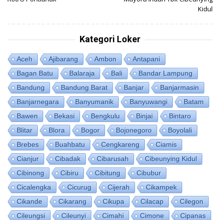
Kidul
Kategori Loker
Aceh
Ajibarang
Ambon
Antapani
Bagan Batu
Balaraja
Bali
Bandar Lampung
Bandung
Bandung Barat
Banjar
Banjarmasin
Banjarnegara
Banyumanik
Banyuwangi
Batam
Bawen
Bekasi
Bengkulu
Binjai
Bintaro
Blitar
Blora
Bogor
Bojonegoro
Boyolali
Brebes
Buahbatu
Cengkareng
Ciamis
Cianjur
Cibadak
Cibarusah
Cibeunying Kidul
Cibinong
Cibiru
Cibitung
Cibubur
Cicalengka
Cicurug
Cijerah
Cikampek
Cikande
Cikarang
Cikupa
Cilacap
Cilegon
Cileungsi
Cileunyi
Cimahi
Cimone
Cipanas