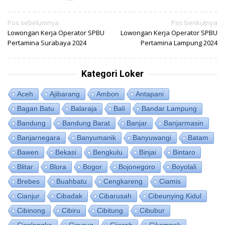
Navigasi
Pos sebelumnya
Pos berikutnya
Lowongan Kerja Operator SPBU
Lowongan Kerja Operator SPBU
pos
Pertamina Surabaya 2024
Pertamina Lampung 2024
Kategori Loker
Aceh
Ajibarang
Ambon
Antapani
Bagan Batu
Balaraja
Bali
Bandar Lampung
Bandung
Bandung Barat
Banjar
Banjarmasin
Banjarnegara
Banyumanik
Banyuwangi
Batam
Bawen
Bekasi
Bengkulu
Binjai
Bintaro
Blitar
Blora
Bogor
Bojonegoro
Boyolali
Brebes
Buahbatu
Cengkareng
Ciamis
Cianjur
Cibadak
Cibarusah
Cibeunying Kidul
Cibinong
Cibiru
Cibitung
Cibubur
Cicalengka
Cicurug
Cijerah
Cikampek