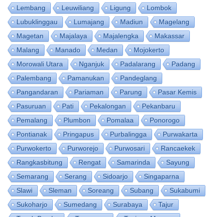
Lembang
Leuwiliang
Ligung
Lombok
Lubuklinggau
Lumajang
Madiun
Magelang
Magetan
Majalaya
Majalengka
Makassar
Malang
Manado
Medan
Mojokerto
Morowali Utara
Nganjuk
Padalarang
Padang
Palembang
Pamanukan
Pandeglang
Pangandaran
Pariaman
Parung
Pasar Kemis
Pasuruan
Pati
Pekalongan
Pekanbaru
Pemalang
Plumbon
Pomalaa
Ponorogo
Pontianak
Pringapus
Purbalingga
Purwakarta
Purwokerto
Purworejo
Purwosari
Rancaekek
Rangkasbitung
Rengat
Samarinda
Sayung
Semarang
Serang
Sidoarjo
Singaparna
Slawi
Sleman
Soreang
Subang
Sukabumi
Sukoharjo
Sumedang
Surabaya
Tajur