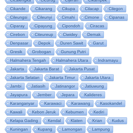
Cikande
Cikarang
Cikupa
Cilacap
Cilegon
Cileungsi
Cileunyi
Cimahi
Cimone
Cipanas
Ciparay
Cipayung
Cipondoh
Ciracas
Cirebon
Citeureup
Ciwidey
Demak
Denpasar
Depok
Duren Sawit
Garut
Gresik
Grobogan
Gunung Putri
Halmahera Tengah
Halmahera Utara
Indramayu
Jakarta
Jakarta Barat
Jakarta Pusat
Jakarta Selatan
Jakarta Timur
Jakarta Utara
Jambi
Jatiasih
Jatinangor
Jatiuwung
Jayapura
Jember
Jepara
Kalideres
Karanganyar
Karawaci
Karawang
Kasokandel
Kawali
Kebon Jeruk
Kebumen
Kediri
Kelapa Gading
Kendal
Klaten
Krian
Kudus
Kuningan
Kupang
Lamongan
Lampung