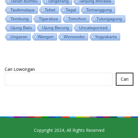
Tanah Bumbu
Tangerang
Tanjung Morawa
Tasikmalaya
Tebet
Tegal
Temanggung
Tembung
Tigaraksa
Tomohon
Tulungagung
Ujung Batu
Ujung Berung
Uncategorized
Ungaran
Wangon
Wonosobo
Yogyakarta
Cari Lowongan
Cari
Copyright 2024, All Rights Reserved