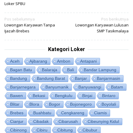
Loker SPBU
Navigasi
Pos sebelumnya
Pos berikutnya
Lowongan Karyawan Tanpa
Lowongan Karyawan Lulusan
pos
Ijazah Brebes
SMP Tasikmalaya
Kategori Loker
Aceh
Ajibarang
Ambon
Antapani
Bagan Batu
Balaraja
Bali
Bandar Lampung
Bandung
Bandung Barat
Banjar
Banjarmasin
Banjarnegara
Banyumanik
Banyuwangi
Batam
Bawen
Bekasi
Bengkulu
Binjai
Bintaro
Blitar
Blora
Bogor
Bojonegoro
Boyolali
Brebes
Buahbatu
Cengkareng
Ciamis
Cianjur
Cibadak
Cibarusah
Cibeunying Kidul
Cibinong
Cibiru
Cibitung
Cibubur