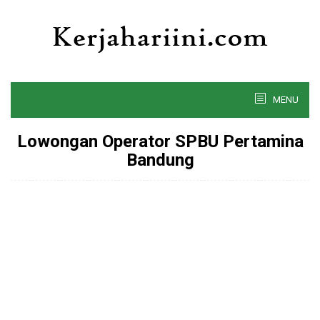
Skip
to
content
MENU
Lowongan Operator SPBU Pertamina
Bandung