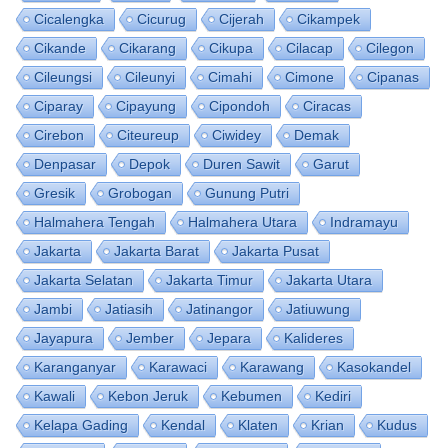
Cicalengka
Cicurug
Cijerah
Cikampek
Cikande
Cikarang
Cikupa
Cilacap
Cilegon
Cileungsi
Cileunyi
Cimahi
Cimone
Cipanas
Ciparay
Cipayung
Cipondoh
Ciracas
Cirebon
Citeureup
Ciwidey
Demak
Denpasar
Depok
Duren Sawit
Garut
Gresik
Grobogan
Gunung Putri
Halmahera Tengah
Halmahera Utara
Indramayu
Jakarta
Jakarta Barat
Jakarta Pusat
Jakarta Selatan
Jakarta Timur
Jakarta Utara
Jambi
Jatiasih
Jatinangor
Jatiuwung
Jayapura
Jember
Jepara
Kalideres
Karanganyar
Karawaci
Karawang
Kasokandel
Kawali
Kebon Jeruk
Kebumen
Kediri
Kelapa Gading
Kendal
Klaten
Krian
Kudus