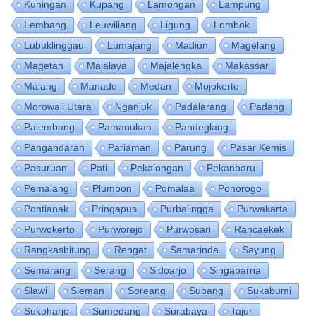
Kuningan
Kupang
Lamongan
Lampung
Lembang
Leuwiliang
Ligung
Lombok
Lubuklinggau
Lumajang
Madiun
Magelang
Magetan
Majalaya
Majalengka
Makassar
Malang
Manado
Medan
Mojokerto
Morowali Utara
Nganjuk
Padalarang
Padang
Palembang
Pamanukan
Pandeglang
Pangandaran
Pariaman
Parung
Pasar Kemis
Pasuruan
Pati
Pekalongan
Pekanbaru
Pemalang
Plumbon
Pomalaa
Ponorogo
Pontianak
Pringapus
Purbalingga
Purwakarta
Purwokerto
Purworejo
Purwosari
Rancaekek
Rangkasbitung
Rengat
Samarinda
Sayung
Semarang
Serang
Sidoarjo
Singaparna
Slawi
Sleman
Soreang
Subang
Sukabumi
Sukoharjo
Sumedang
Surabaya
Tajur