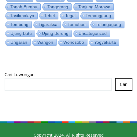
Tanah Bumbu
Tangerang
Tanjung Morawa
Tasikmalaya
Tebet
Tegal
Temanggung
Tembung
Tigaraksa
Tomohon
Tulungagung
Ujung Batu
Ujung Berung
Uncategorized
Ungaran
Wangon
Wonosobo
Yogyakarta
Cari Lowongan
Cari
Copyright 2024, All Rights Reserved