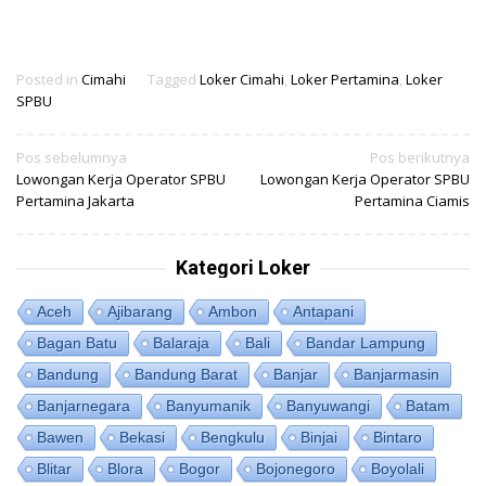
Posted in
Cimahi
Tagged
Loker Cimahi
,
Loker Pertamina
,
Loker
SPBU
Navigasi
Pos sebelumnya
Pos berikutnya
Lowongan Kerja Operator SPBU
Lowongan Kerja Operator SPBU
pos
Pertamina Jakarta
Pertamina Ciamis
Kategori Loker
Aceh
Ajibarang
Ambon
Antapani
Bagan Batu
Balaraja
Bali
Bandar Lampung
Bandung
Bandung Barat
Banjar
Banjarmasin
Banjarnegara
Banyumanik
Banyuwangi
Batam
Bawen
Bekasi
Bengkulu
Binjai
Bintaro
Blitar
Blora
Bogor
Bojonegoro
Boyolali