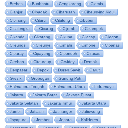
Brebes
Buahbatu
Cengkareng
Ciamis
Cianjur
Cibadak
Cibarusah
Cibeunying Kidul
Cibinong
Cibiru
Cibitung
Cibubur
Cicalengka
Cicurug
Cijerah
Cikampek
Cikande
Cikarang
Cikupa
Cilacap
Cilegon
Cileungsi
Cileunyi
Cimahi
Cimone
Cipanas
Ciparay
Cipayung
Cipondoh
Ciracas
Cirebon
Citeureup
Ciwidey
Demak
Denpasar
Depok
Duren Sawit
Garut
Gresik
Grobogan
Gunung Putri
Halmahera Tengah
Halmahera Utara
Indramayu
Jakarta
Jakarta Barat
Jakarta Pusat
Jakarta Selatan
Jakarta Timur
Jakarta Utara
Jambi
Jatiasih
Jatinangor
Jatiuwung
Jayapura
Jember
Jepara
Kalideres
Karanganyar
Karawaci
Karawang
Kasokandel