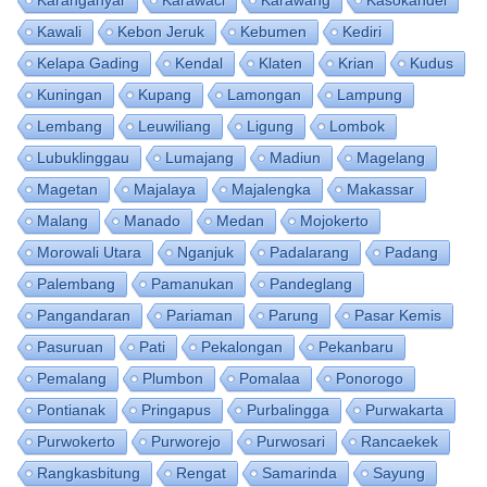
Kawali
Kebon Jeruk
Kebumen
Kediri
Kelapa Gading
Kendal
Klaten
Krian
Kudus
Kuningan
Kupang
Lamongan
Lampung
Lembang
Leuwiliang
Ligung
Lombok
Lubuklinggau
Lumajang
Madiun
Magelang
Magetan
Majalaya
Majalengka
Makassar
Malang
Manado
Medan
Mojokerto
Morowali Utara
Nganjuk
Padalarang
Padang
Palembang
Pamanukan
Pandeglang
Pangandaran
Pariaman
Parung
Pasar Kemis
Pasuruan
Pati
Pekalongan
Pekanbaru
Pemalang
Plumbon
Pomalaa
Ponorogo
Pontianak
Pringapus
Purbalingga
Purwakarta
Purwokerto
Purworejo
Purwosari
Rancaekek
Rangkasbitung
Rengat
Samarinda
Sayung