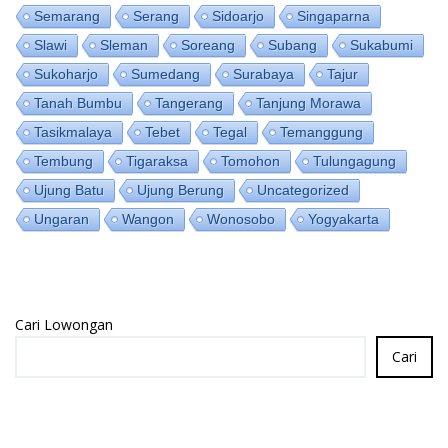
Semarang
Serang
Sidoarjo
Singaparna
Slawi
Sleman
Soreang
Subang
Sukabumi
Sukoharjo
Sumedang
Surabaya
Tajur
Tanah Bumbu
Tangerang
Tanjung Morawa
Tasikmalaya
Tebet
Tegal
Temanggung
Tembung
Tigaraksa
Tomohon
Tulungagung
Ujung Batu
Ujung Berung
Uncategorized
Ungaran
Wangon
Wonosobo
Yogyakarta
Cari Lowongan
Cari