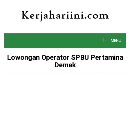
Skip
to
content
MENU
Lowongan Operator SPBU Pertamina
Demak