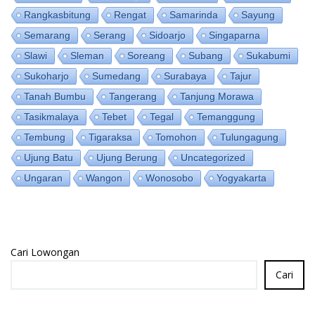
Rangkasbitung
Rengat
Samarinda
Sayung
Semarang
Serang
Sidoarjo
Singaparna
Slawi
Sleman
Soreang
Subang
Sukabumi
Sukoharjo
Sumedang
Surabaya
Tajur
Tanah Bumbu
Tangerang
Tanjung Morawa
Tasikmalaya
Tebet
Tegal
Temanggung
Tembung
Tigaraksa
Tomohon
Tulungagung
Ujung Batu
Ujung Berung
Uncategorized
Ungaran
Wangon
Wonosobo
Yogyakarta
Cari Lowongan
Cari