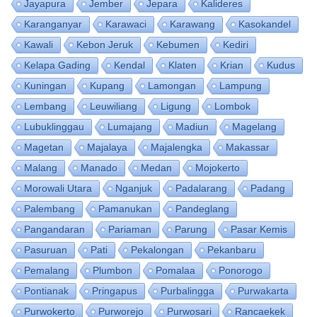
Jayapura
Jember
Jepara
Kalideres
Karanganyar
Karawaci
Karawang
Kasokandel
Kawali
Kebon Jeruk
Kebumen
Kediri
Kelapa Gading
Kendal
Klaten
Krian
Kudus
Kuningan
Kupang
Lamongan
Lampung
Lembang
Leuwiliang
Ligung
Lombok
Lubuklinggau
Lumajang
Madiun
Magelang
Magetan
Majalaya
Majalengka
Makassar
Malang
Manado
Medan
Mojokerto
Morowali Utara
Nganjuk
Padalarang
Padang
Palembang
Pamanukan
Pandeglang
Pangandaran
Pariaman
Parung
Pasar Kemis
Pasuruan
Pati
Pekalongan
Pekanbaru
Pemalang
Plumbon
Pomalaa
Ponorogo
Pontianak
Pringapus
Purbalingga
Purwakarta
Purwokerto
Purworejo
Purwosari
Rancaekek