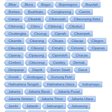
Blitar
Blora
Bogor
Bojonegoro
Boyolali
Brebes
Buahbatu
Cengkareng
Ciamis
Cianjur
Cibadak
Cibarusah
Cibeunying Kidul
Cibinong
Cibiru
Cibitung
Cibubur
Cicalengka
Cicurug
Cijerah
Cikampek
Cikande
Cikarang
Cikupa
Cilacap
Cilegon
Cileungsi
Cileunyi
Cimahi
Cimone
Cipanas
Ciparay
Cipayung
Cipondoh
Ciracas
Cirebon
Citeureup
Ciwidey
Demak
Denpasar
Depok
Duren Sawit
Garut
Gresik
Grobogan
Gunung Putri
Halmahera Tengah
Halmahera Utara
Indramayu
Jakarta
Jakarta Barat
Jakarta Pusat
Jakarta Selatan
Jakarta Timur
Jakarta Utara
Jambi
Jatiasih
Jatinangor
Jatiuwung