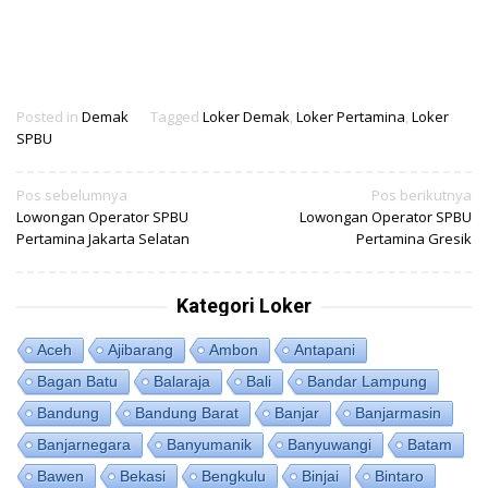
Posted in
Demak
Tagged
Loker Demak
,
Loker Pertamina
,
Loker
SPBU
Navigasi
Pos sebelumnya
Pos berikutnya
Lowongan Operator SPBU
Lowongan Operator SPBU
pos
Pertamina Jakarta Selatan
Pertamina Gresik
Kategori Loker
Aceh
Ajibarang
Ambon
Antapani
Bagan Batu
Balaraja
Bali
Bandar Lampung
Bandung
Bandung Barat
Banjar
Banjarmasin
Banjarnegara
Banyumanik
Banyuwangi
Batam
Bawen
Bekasi
Bengkulu
Binjai
Bintaro