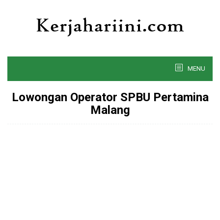
Skip
to
content
MENU
Lowongan Operator SPBU Pertamina
Malang