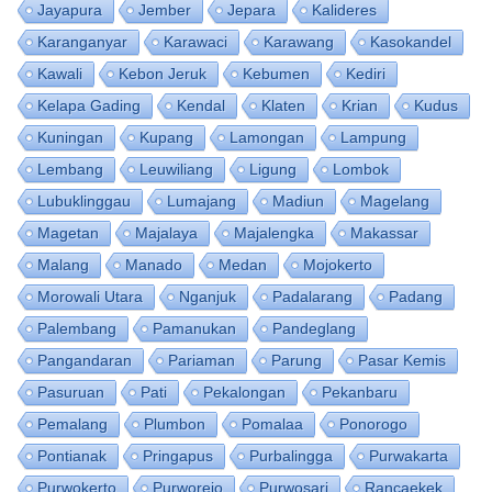
Jayapura
Jember
Jepara
Kalideres
Karanganyar
Karawaci
Karawang
Kasokandel
Kawali
Kebon Jeruk
Kebumen
Kediri
Kelapa Gading
Kendal
Klaten
Krian
Kudus
Kuningan
Kupang
Lamongan
Lampung
Lembang
Leuwiliang
Ligung
Lombok
Lubuklinggau
Lumajang
Madiun
Magelang
Magetan
Majalaya
Majalengka
Makassar
Malang
Manado
Medan
Mojokerto
Morowali Utara
Nganjuk
Padalarang
Padang
Palembang
Pamanukan
Pandeglang
Pangandaran
Pariaman
Parung
Pasar Kemis
Pasuruan
Pati
Pekalongan
Pekanbaru
Pemalang
Plumbon
Pomalaa
Ponorogo
Pontianak
Pringapus
Purbalingga
Purwakarta
Purwokerto
Purworejo
Purwosari
Rancaekek