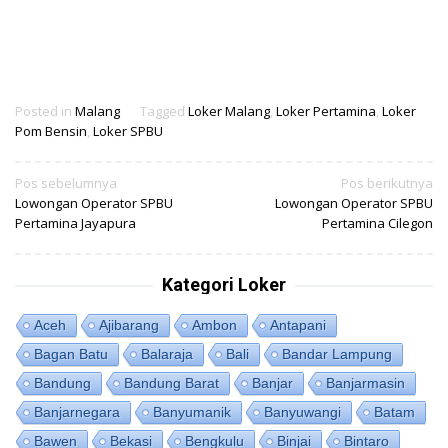
Posted in
Malang
Tagged
Loker Malang
,
Loker Pertamina
,
Loker
Pom Bensin
,
Loker SPBU
Navigasi
Pos sebelumnya
Pos berikutnya
Lowongan Operator SPBU
Lowongan Operator SPBU
pos
Pertamina Jayapura
Pertamina Cilegon
Kategori Loker
Aceh
Ajibarang
Ambon
Antapani
Bagan Batu
Balaraja
Bali
Bandar Lampung
Bandung
Bandung Barat
Banjar
Banjarmasin
Banjarnegara
Banyumanik
Banyuwangi
Batam
Bawen
Bekasi
Bengkulu
Binjai
Bintaro