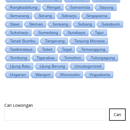
Rangkasbitung
Rengat
Samarinda
Sayung
Semarang
Serang
Sidoarjo
Singaparna
Slawi
Sleman
Soreang
Subang
Sukabumi
Sukoharjo
Sumedang
Surabaya
Tajur
Tanah Bumbu
Tangerang
Tanjung Morawa
Tasikmalaya
Tebet
Tegal
Temanggung
Tembung
Tigaraksa
Tomohon
Tulungagung
Ujung Batu
Ujung Berung
Uncategorized
Ungaran
Wangon
Wonosobo
Yogyakarta
Cari Lowongan
Cari