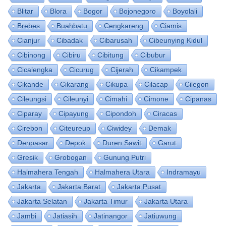
Blitar
Blora
Bogor
Bojonegoro
Boyolali
Brebes
Buahbatu
Cengkareng
Ciamis
Cianjur
Cibadak
Cibarusah
Cibeunying Kidul
Cibinong
Cibiru
Cibitung
Cibubur
Cicalengka
Cicurug
Cijerah
Cikampek
Cikande
Cikarang
Cikupa
Cilacap
Cilegon
Cileungsi
Cileunyi
Cimahi
Cimone
Cipanas
Ciparay
Cipayung
Cipondoh
Ciracas
Cirebon
Citeureup
Ciwidey
Demak
Denpasar
Depok
Duren Sawit
Garut
Gresik
Grobogan
Gunung Putri
Halmahera Tengah
Halmahera Utara
Indramayu
Jakarta
Jakarta Barat
Jakarta Pusat
Jakarta Selatan
Jakarta Timur
Jakarta Utara
Jambi
Jatiasih
Jatinangor
Jatiuwung