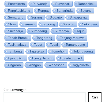
Purwokerto
Purworejo
Purwosari
Rancaekek
Rangkasbitung
Rengat
Samarinda
Sayung
Semarang
Serang
Sidoarjo
Singaparna
Slawi
Sleman
Soreang
Subang
Sukabumi
Sukoharjo
Sumedang
Surabaya
Tajur
Tanah Bumbu
Tangerang
Tanjung Morawa
Tasikmalaya
Tebet
Tegal
Temanggung
Tembung
Tigaraksa
Tomohon
Tulungagung
Ujung Batu
Ujung Berung
Uncategorized
Ungaran
Wangon
Wonosobo
Yogyakarta
Cari Lowongan
Cari