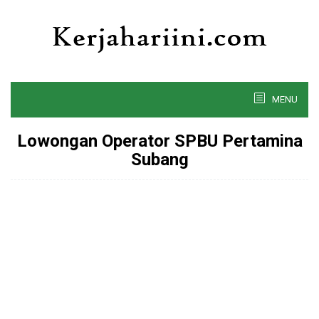
Skip
to
content
MENU
Lowongan Operator SPBU Pertamina
Subang