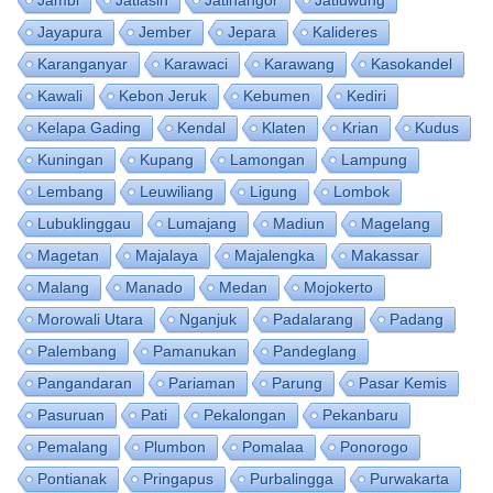
Jayapura
Jember
Jepara
Kalideres
Karanganyar
Karawaci
Karawang
Kasokandel
Kawali
Kebon Jeruk
Kebumen
Kediri
Kelapa Gading
Kendal
Klaten
Krian
Kudus
Kuningan
Kupang
Lamongan
Lampung
Lembang
Leuwiliang
Ligung
Lombok
Lubuklinggau
Lumajang
Madiun
Magelang
Magetan
Majalaya
Majalengka
Makassar
Malang
Manado
Medan
Mojokerto
Morowali Utara
Nganjuk
Padalarang
Padang
Palembang
Pamanukan
Pandeglang
Pangandaran
Pariaman
Parung
Pasar Kemis
Pasuruan
Pati
Pekalongan
Pekanbaru
Pemalang
Plumbon
Pomalaa
Ponorogo
Pontianak
Pringapus
Purbalingga
Purwakarta