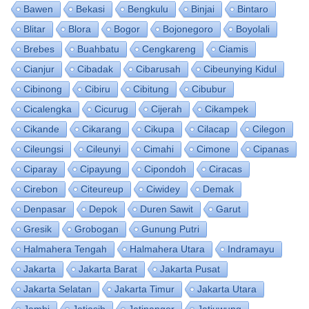
Bawen
Bekasi
Bengkulu
Binjai
Bintaro
Blitar
Blora
Bogor
Bojonegoro
Boyolali
Brebes
Buahbatu
Cengkareng
Ciamis
Cianjur
Cibadak
Cibarusah
Cibeunying Kidul
Cibinong
Cibiru
Cibitung
Cibubur
Cicalengka
Cicurug
Cijerah
Cikampek
Cikande
Cikarang
Cikupa
Cilacap
Cilegon
Cileungsi
Cileunyi
Cimahi
Cimone
Cipanas
Ciparay
Cipayung
Cipondoh
Ciracas
Cirebon
Citeureup
Ciwidey
Demak
Denpasar
Depok
Duren Sawit
Garut
Gresik
Grobogan
Gunung Putri
Halmahera Tengah
Halmahera Utara
Indramayu
Jakarta
Jakarta Barat
Jakarta Pusat
Jakarta Selatan
Jakarta Timur
Jakarta Utara
Jambi
Jatiasih
Jatinangor
Jatiuwung