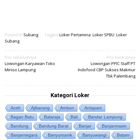
Posted in
Subang
Tagged
Loker Pertamina
,
Loker SPBU
,
Loker
Subang
Navigasi
Pos sebelumnya
Pos berikutnya
Lowongan Karyawan Toko
Lowongan PPIC Staff PT
pos
Miniso Lampung
Indofood CBP Sukses Makmur
Tbk Palembang
Kategori Loker
Aceh
Ajibarang
Ambon
Antapani
Bagan Batu
Balaraja
Bali
Bandar Lampung
Bandung
Bandung Barat
Banjar
Banjarmasin
Banjarnegara
Banyumanik
Banyuwangi
Batam