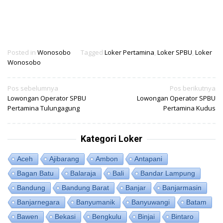
Posted in
Wonosobo
Tagged
Loker Pertamina
,
Loker SPBU
,
Loker
Wonosobo
Navigasi
Pos sebelumnya
Pos berikutnya
Lowongan Operator SPBU
Lowongan Operator SPBU
pos
Pertamina Tulungagung
Pertamina Kudus
Kategori Loker
Aceh
Ajibarang
Ambon
Antapani
Bagan Batu
Balaraja
Bali
Bandar Lampung
Bandung
Bandung Barat
Banjar
Banjarmasin
Banjarnegara
Banyumanik
Banyuwangi
Batam
Bawen
Bekasi
Bengkulu
Binjai
Bintaro