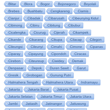
Blitar
Blora
Bogor
Bojonegoro
Boyolali
Brebes
Buahbatu
Cengkareng
Ciamis
Cianjur
Cibadak
Cibarusah
Cibeunying Kidul
Cibinong
Cibiru
Cibitung
Cibubur
Cicalengka
Cicurug
Cijerah
Cikampek
Cikande
Cikarang
Cikupa
Cilacap
Cilegon
Cileungsi
Cileunyi
Cimahi
Cimone
Cipanas
Ciparay
Cipayung
Cipondoh
Ciracas
Cirebon
Citeureup
Ciwidey
Demak
Denpasar
Depok
Duren Sawit
Garut
Gresik
Grobogan
Gunung Putri
Halmahera Tengah
Halmahera Utara
Indramayu
Jakarta
Jakarta Barat
Jakarta Pusat
Jakarta Selatan
Jakarta Timur
Jakarta Utara
Jambi
Jatiasih
Jatinangor
Jatiuwung