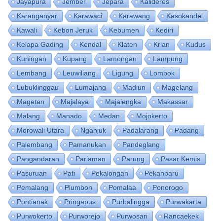
Jayapura
Jember
Jepara
Kalideres
Karanganyar
Karawaci
Karawang
Kasokandel
Kawali
Kebon Jeruk
Kebumen
Kediri
Kelapa Gading
Kendal
Klaten
Krian
Kudus
Kuningan
Kupang
Lamongan
Lampung
Lembang
Leuwiliang
Ligung
Lombok
Lubuklinggau
Lumajang
Madiun
Magelang
Magetan
Majalaya
Majalengka
Makassar
Malang
Manado
Medan
Mojokerto
Morowali Utara
Nganjuk
Padalarang
Padang
Palembang
Pamanukan
Pandeglang
Pangandaran
Pariaman
Parung
Pasar Kemis
Pasuruan
Pati
Pekalongan
Pekanbaru
Pemalang
Plumbon
Pomalaa
Ponorogo
Pontianak
Pringapus
Purbalingga
Purwakarta
Purwokerto
Purworejo
Purwosari
Rancaekek