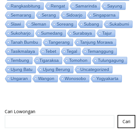
Rangkasbitung
Rengat
Samarinda
Sayung
Semarang
Serang
Sidoarjo
Singaparna
Slawi
Sleman
Soreang
Subang
Sukabumi
Sukoharjo
Sumedang
Surabaya
Tajur
Tanah Bumbu
Tangerang
Tanjung Morawa
Tasikmalaya
Tebet
Tegal
Temanggung
Tembung
Tigaraksa
Tomohon
Tulungagung
Ujung Batu
Ujung Berung
Uncategorized
Ungaran
Wangon
Wonosobo
Yogyakarta
Cari Lowongan
Cari