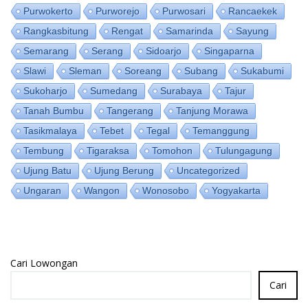
Purwokerto
Purworejo
Purwosari
Rancaekek
Rangkasbitung
Rengat
Samarinda
Sayung
Semarang
Serang
Sidoarjo
Singaparna
Slawi
Sleman
Soreang
Subang
Sukabumi
Sukoharjo
Sumedang
Surabaya
Tajur
Tanah Bumbu
Tangerang
Tanjung Morawa
Tasikmalaya
Tebet
Tegal
Temanggung
Tembung
Tigaraksa
Tomohon
Tulungagung
Ujung Batu
Ujung Berung
Uncategorized
Ungaran
Wangon
Wonosobo
Yogyakarta
Cari Lowongan
Cari