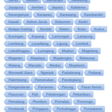
Jayapura
Jember
Jepara
Kalideres
Karanganyar
Karawaci
Karawang
Kasokandel
Kawali
Kebon Jeruk
Kebumen
Kediri
Kelapa Gading
Kendal
Klaten
Krian
Kudus
Kuningan
Kupang
Lamongan
Lampung
Lembang
Leuwiliang
Ligung
Lombok
Lubuklinggau
Lumajang
Madiun
Magelang
Magetan
Majalaya
Majalengka
Makassar
Malang
Manado
Medan
Mojokerto
Morowali Utara
Nganjuk
Padalarang
Padang
Palembang
Pamanukan
Pandeglang
Pangandaran
Pariaman
Parung
Pasar Kemis
Pasuruan
Pati
Pekalongan
Pekanbaru
Pemalang
Plumbon
Pomalaa
Ponorogo
Pontianak
Pringapus
Purbalingga
Purwakarta