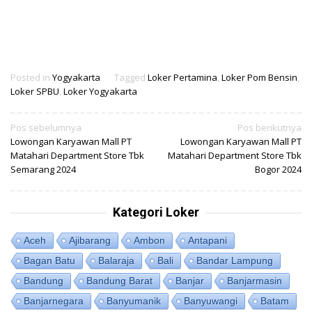
Posted in
Yogyakarta
Tagged
Loker Pertamina
,
Loker Pom Bensin
,
Loker SPBU
,
Loker Yogyakarta
Navigasi
Pos sebelumnya
Pos berikutnya
Lowongan Karyawan Mall PT
Lowongan Karyawan Mall PT
pos
Matahari Department Store Tbk
Matahari Department Store Tbk
Semarang 2024
Bogor 2024
Kategori Loker
Aceh
Ajibarang
Ambon
Antapani
Bagan Batu
Balaraja
Bali
Bandar Lampung
Bandung
Bandung Barat
Banjar
Banjarmasin
Banjarnegara
Banyumanik
Banyuwangi
Batam