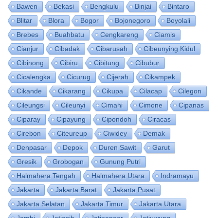
Bawen
Bekasi
Bengkulu
Binjai
Bintaro
Blitar
Blora
Bogor
Bojonegoro
Boyolali
Brebes
Buahbatu
Cengkareng
Ciamis
Cianjur
Cibadak
Cibarusah
Cibeunying Kidul
Cibinong
Cibiru
Cibitung
Cibubur
Cicalengka
Cicurug
Cijerah
Cikampek
Cikande
Cikarang
Cikupa
Cilacap
Cilegon
Cileungsi
Cileunyi
Cimahi
Cimone
Cipanas
Ciparay
Cipayung
Cipondoh
Ciracas
Cirebon
Citeureup
Ciwidey
Demak
Denpasar
Depok
Duren Sawit
Garut
Gresik
Grobogan
Gunung Putri
Halmahera Tengah
Halmahera Utara
Indramayu
Jakarta
Jakarta Barat
Jakarta Pusat
Jakarta Selatan
Jakarta Timur
Jakarta Utara
Jambi
Jatiasih
Jatinangor
Jatiuwung