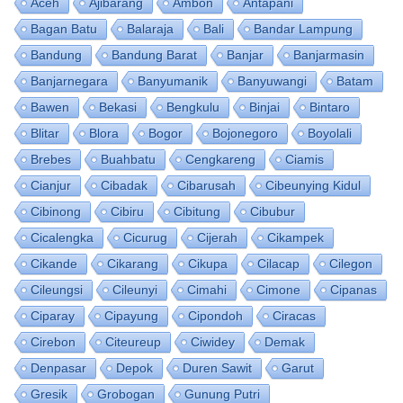
Aceh
Ajibarang
Ambon
Antapani
Bagan Batu
Balaraja
Bali
Bandar Lampung
Bandung
Bandung Barat
Banjar
Banjarmasin
Banjarnegara
Banyumanik
Banyuwangi
Batam
Bawen
Bekasi
Bengkulu
Binjai
Bintaro
Blitar
Blora
Bogor
Bojonegoro
Boyolali
Brebes
Buahbatu
Cengkareng
Ciamis
Cianjur
Cibadak
Cibarusah
Cibeunying Kidul
Cibinong
Cibiru
Cibitung
Cibubur
Cicalengka
Cicurug
Cijerah
Cikampek
Cikande
Cikarang
Cikupa
Cilacap
Cilegon
Cileungsi
Cileunyi
Cimahi
Cimone
Cipanas
Ciparay
Cipayung
Cipondoh
Ciracas
Cirebon
Citeureup
Ciwidey
Demak
Denpasar
Depok
Duren Sawit
Garut
Gresik
Grobogan
Gunung Putri