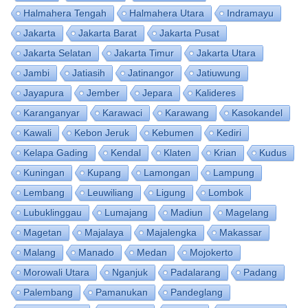
Halmahera Tengah
Halmahera Utara
Indramayu
Jakarta
Jakarta Barat
Jakarta Pusat
Jakarta Selatan
Jakarta Timur
Jakarta Utara
Jambi
Jatiasih
Jatinangor
Jatiuwung
Jayapura
Jember
Jepara
Kalideres
Karanganyar
Karawaci
Karawang
Kasokandel
Kawali
Kebon Jeruk
Kebumen
Kediri
Kelapa Gading
Kendal
Klaten
Krian
Kudus
Kuningan
Kupang
Lamongan
Lampung
Lembang
Leuwiliang
Ligung
Lombok
Lubuklinggau
Lumajang
Madiun
Magelang
Magetan
Majalaya
Majalengka
Makassar
Malang
Manado
Medan
Mojokerto
Morowali Utara
Nganjuk
Padalarang
Padang
Palembang
Pamanukan
Pandeglang