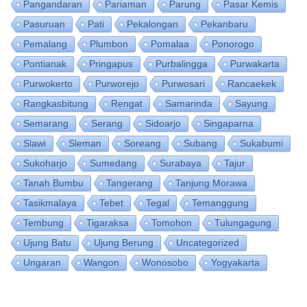
Pangandaran
Pariaman
Parung
Pasar Kemis
Pasuruan
Pati
Pekalongan
Pekanbaru
Pemalang
Plumbon
Pomalaa
Ponorogo
Pontianak
Pringapus
Purbalingga
Purwakarta
Purwokerto
Purworejo
Purwosari
Rancaekek
Rangkasbitung
Rengat
Samarinda
Sayung
Semarang
Serang
Sidoarjo
Singaparna
Slawi
Sleman
Soreang
Subang
Sukabumi
Sukoharjo
Sumedang
Surabaya
Tajur
Tanah Bumbu
Tangerang
Tanjung Morawa
Tasikmalaya
Tebet
Tegal
Temanggung
Tembung
Tigaraksa
Tomohon
Tulungagung
Ujung Batu
Ujung Berung
Uncategorized
Ungaran
Wangon
Wonosobo
Yogyakarta