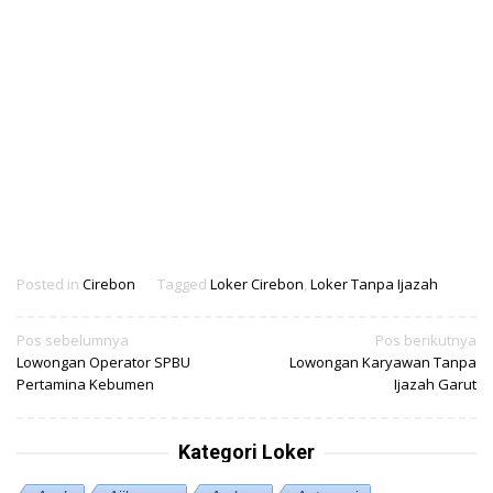
Posted in
Cirebon
Tagged
Loker Cirebon
,
Loker Tanpa Ijazah
Navigasi
Pos sebelumnya
Pos berikutnya
Lowongan Operator SPBU
Lowongan Karyawan Tanpa
pos
Pertamina Kebumen
Ijazah Garut
Kategori Loker