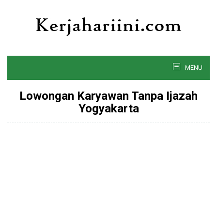
Skip
to
content
MENU
Lowongan Karyawan Tanpa Ijazah
Yogyakarta