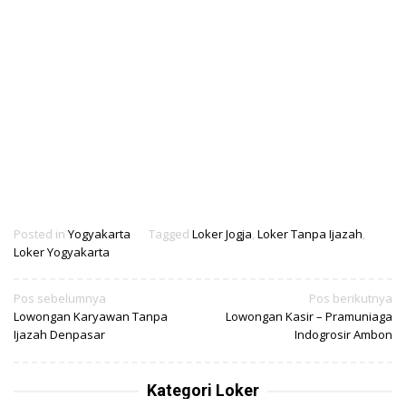
Posted in
Yogyakarta
Tagged
Loker Jogja
,
Loker Tanpa Ijazah
,
Loker Yogyakarta
Navigasi
Pos sebelumnya
Pos berikutnya
Lowongan Karyawan Tanpa
Lowongan Kasir – Pramuniaga
pos
Ijazah Denpasar
Indogrosir Ambon
Kategori Loker