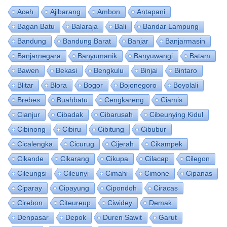
Aceh
Ajibarang
Ambon
Antapani
Bagan Batu
Balaraja
Bali
Bandar Lampung
Bandung
Bandung Barat
Banjar
Banjarmasin
Banjarnegara
Banyumanik
Banyuwangi
Batam
Bawen
Bekasi
Bengkulu
Binjai
Bintaro
Blitar
Blora
Bogor
Bojonegoro
Boyolali
Brebes
Buahbatu
Cengkareng
Ciamis
Cianjur
Cibadak
Cibarusah
Cibeunying Kidul
Cibinong
Cibiru
Cibitung
Cibubur
Cicalengka
Cicurug
Cijerah
Cikampek
Cikande
Cikarang
Cikupa
Cilacap
Cilegon
Cileungsi
Cileunyi
Cimahi
Cimone
Cipanas
Ciparay
Cipayung
Cipondoh
Ciracas
Cirebon
Citeureup
Ciwidey
Demak
Denpasar
Depok
Duren Sawit
Garut