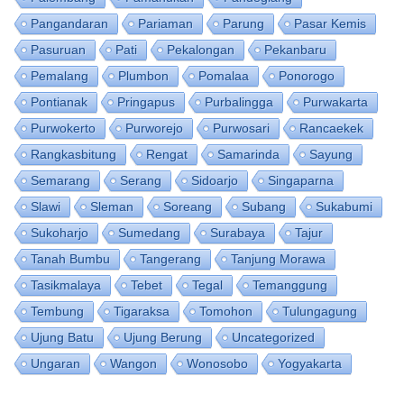
Pangandaran
Pariaman
Parung
Pasar Kemis
Pasuruan
Pati
Pekalongan
Pekanbaru
Pemalang
Plumbon
Pomalaa
Ponorogo
Pontianak
Pringapus
Purbalingga
Purwakarta
Purwokerto
Purworejo
Purwosari
Rancaekek
Rangkasbitung
Rengat
Samarinda
Sayung
Semarang
Serang
Sidoarjo
Singaparna
Slawi
Sleman
Soreang
Subang
Sukabumi
Sukoharjo
Sumedang
Surabaya
Tajur
Tanah Bumbu
Tangerang
Tanjung Morawa
Tasikmalaya
Tebet
Tegal
Temanggung
Tembung
Tigaraksa
Tomohon
Tulungagung
Ujung Batu
Ujung Berung
Uncategorized
Ungaran
Wangon
Wonosobo
Yogyakarta