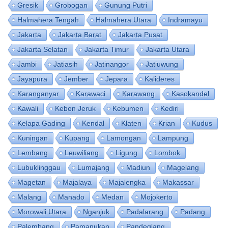
Gresik
Grobogan
Gunung Putri
Halmahera Tengah
Halmahera Utara
Indramayu
Jakarta
Jakarta Barat
Jakarta Pusat
Jakarta Selatan
Jakarta Timur
Jakarta Utara
Jambi
Jatiasih
Jatinangor
Jatiuwung
Jayapura
Jember
Jepara
Kalideres
Karanganyar
Karawaci
Karawang
Kasokandel
Kawali
Kebon Jeruk
Kebumen
Kediri
Kelapa Gading
Kendal
Klaten
Krian
Kudus
Kuningan
Kupang
Lamongan
Lampung
Lembang
Leuwiliang
Ligung
Lombok
Lubuklinggau
Lumajang
Madiun
Magelang
Magetan
Majalaya
Majalengka
Makassar
Malang
Manado
Medan
Mojokerto
Morowali Utara
Nganjuk
Padalarang
Padang
Palembang
Pamanukan
Pandeglang