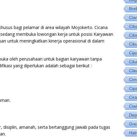
Bre
Cia
Cib
khusus bagi pelamar di area wilayah Mojokerto. Cicana
i sedang membuka lowongan kerja untuk posisi Karyawan
Cib
uan untuk meningkatkan kinerja operasional di dalam
Cib
Cije
ibuka oleh perusahaan untuk bagian karyawan tanpa
Cik
ifikasi yang diperlukan adalah sebagai berikut :
Cil
Cim
Cip
Cir
aman.
Ciw
Dep
Gre
ur, disiplin, amanah, serta bertanggung jawab pada tugas
Hal
an.