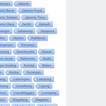
ramayu
Jakarta
arta Barat
Jakarta Pusat
arta Selatan
Jakarta Timur
arta Utara
Jambi
Jatiasih
inangor
Jatiuwung
Jayapura
ber
Jepara
Kalideres
anganyar
Karawaci
awang
Kasokandel
Kawali
on Jeruk
Kebumen
Kediri
apa Gading
Kendal
Klaten
an
Kudus
Kuningan
ang
Lamongan
Lampung
bang
Leuwiliang
Ligung
bok
Lubuklinggau
Lumajang
iun
Magelang
Magetan