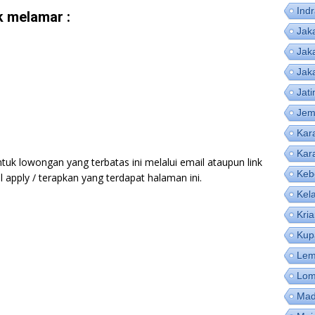
Ind
 melamar :
Jak
Jak
Jak
Jat
Jem
Kar
Kar
tuk lowongan yang terbatas ini melalui email ataupun link
Keb
apply / terapkan yang terdapat halaman ini.
Kel
Kri
Kup
Lem
Lom
Mad