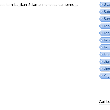
pat kami bagikan. Selamat mencoba dan semoga
Sla
Sub
Su
Tan
Tan
Teb
Tem
Tul
Uju
Ung
Yog
Cari 