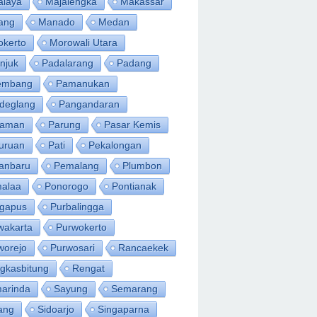
alaya
Majalengka
Makassar
ang
Manado
Medan
okerto
Morowali Utara
njuk
Padalarang
Padang
embang
Pamanukan
deglang
Pangandaran
iaman
Parung
Pasar Kemis
uruan
Pati
Pekalongan
anbaru
Pemalang
Plumbon
alaa
Ponorogo
Pontianak
ngapus
Purbalingga
wakarta
Purwokerto
worejo
Purwosari
Rancaekek
gkasbitung
Rengat
arinda
Sayung
Semarang
ang
Sidoarjo
Singaparna