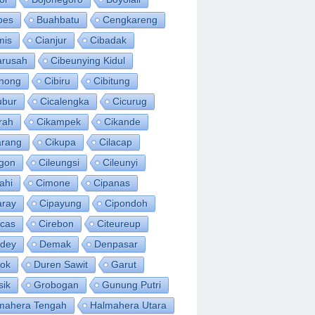
bes
Buahbatu
Cengkareng
mis
Cianjur
Cibadak
arusah
Cibeunying Kidul
inong
Cibiru
Cibitung
ubur
Cicalengka
Cicurug
rah
Cikampek
Cikande
arang
Cikupa
Cilacap
egon
Cileungsi
Cileunyi
ahi
Cimone
Cipanas
aray
Cipayung
Cipondoh
acas
Cirebon
Citeureup
idey
Demak
Denpasar
ok
Duren Sawit
Garut
sik
Grobogan
Gunung Putri
mahera Tengah
Halmahera Utara