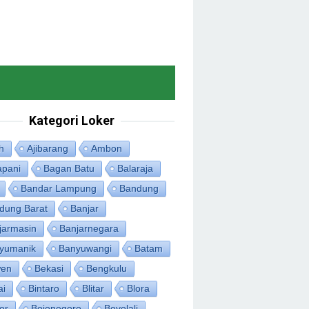
Kategori Loker
h
Ajibarang
Ambon
apani
Bagan Batu
Balaraja
Bandar Lampung
Bandung
dung Barat
Banjar
jarmasin
Banjarnegara
yumanik
Banyuwangi
Batam
en
Bekasi
Bengkulu
ai
Bintaro
Blitar
Blora
or
Bojonegoro
Boyolali