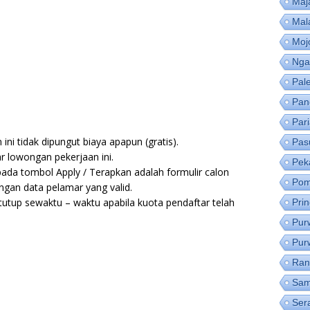
Maj
Mal
Moj
Nga
Pal
Pan
Par
ni tidak dipungut biaya apapun (gratis).
Pas
r lowongan pekerjaan ini.
Pek
pada tombol Apply / Terapkan adalah formulir calon
Pom
ngan data pelamar yang valid.
utup sewaktu – waktu apabila kuota pendaftar telah
Pri
Pur
Pur
Ran
Sam
Ser