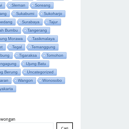
wi
Sleman
Soreang
ang
Sukabumi
Sukoharjo
medang
Surabaya
Tajur
ah Bumbu
Tangerang
jung Morawa
Tasikmalaya
et
Tegal
Temanggung
bung
Tigaraksa
Tomohon
ungagung
Ujung Batu
ng Berung
Uncategorized
aran
Wangon
Wonosobo
yakarta
Lowongan
Cari