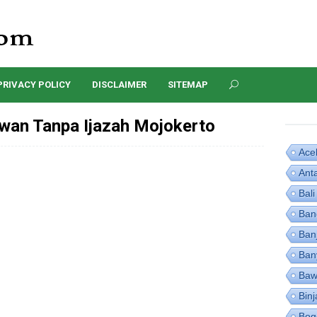
PRIVACY POLICY
DISCLAIMER
SITEMAP
an Tanpa Ijazah Mojokerto
Ace
Ant
Bali
Ban
Ban
Ban
Baw
Binj
Bog