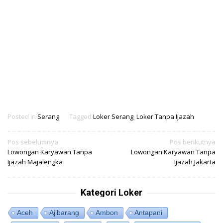
Posted in
Serang
Tagged
Loker Serang
,
Loker Tanpa Ijazah
Navigasi
Pos sebelumnya
Pos berikutnya
Lowongan Karyawan Tanpa
Lowongan Karyawan Tanpa
pos
Ijazah Majalengka
Ijazah Jakarta
Kategori Loker
Aceh
Ajibarang
Ambon
Antapani