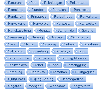
Pasuruan
Pati
Pekalongan
Pekanbaru
Pemalang
Plumbon
Pomalaa
Ponorogo
Pontianak
Pringapus
Purbalingga
Purwakarta
Purwokerto
Purworejo
Purwosari
Rancaekek
Rangkasbitung
Rengat
Samarinda
Sayung
Semarang
Serang
Sidoarjo
Singaparna
Slawi
Sleman
Soreang
Subang
Sukabumi
Sukoharjo
Sumedang
Surabaya
Tajur
Tanah Bumbu
Tangerang
Tanjung Morawa
Tasikmalaya
Tebet
Tegal
Temanggung
Tembung
Tigaraksa
Tomohon
Tulungagung
Ujung Batu
Ujung Berung
Uncategorized
Ungaran
Wangon
Wonosobo
Yogyakarta