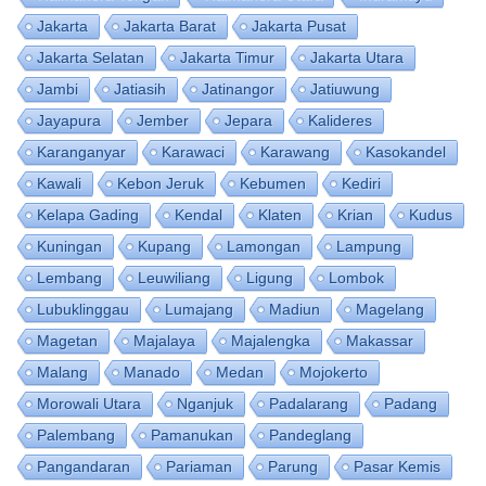
Jakarta
Jakarta Barat
Jakarta Pusat
Jakarta Selatan
Jakarta Timur
Jakarta Utara
Jambi
Jatiasih
Jatinangor
Jatiuwung
Jayapura
Jember
Jepara
Kalideres
Karanganyar
Karawaci
Karawang
Kasokandel
Kawali
Kebon Jeruk
Kebumen
Kediri
Kelapa Gading
Kendal
Klaten
Krian
Kudus
Kuningan
Kupang
Lamongan
Lampung
Lembang
Leuwiliang
Ligung
Lombok
Lubuklinggau
Lumajang
Madiun
Magelang
Magetan
Majalaya
Majalengka
Makassar
Malang
Manado
Medan
Mojokerto
Morowali Utara
Nganjuk
Padalarang
Padang
Palembang
Pamanukan
Pandeglang
Pangandaran
Pariaman
Parung
Pasar Kemis