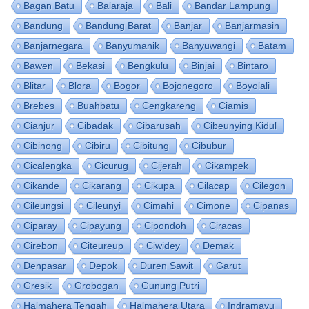
Bagan Batu
Balaraja
Bali
Bandar Lampung
Bandung
Bandung Barat
Banjar
Banjarmasin
Banjarnegara
Banyumanik
Banyuwangi
Batam
Bawen
Bekasi
Bengkulu
Binjai
Bintaro
Blitar
Blora
Bogor
Bojonegoro
Boyolali
Brebes
Buahbatu
Cengkareng
Ciamis
Cianjur
Cibadak
Cibarusah
Cibeunying Kidul
Cibinong
Cibiru
Cibitung
Cibubur
Cicalengka
Cicurug
Cijerah
Cikampek
Cikande
Cikarang
Cikupa
Cilacap
Cilegon
Cileungsi
Cileunyi
Cimahi
Cimone
Cipanas
Ciparay
Cipayung
Cipondoh
Ciracas
Cirebon
Citeureup
Ciwidey
Demak
Denpasar
Depok
Duren Sawit
Garut
Gresik
Grobogan
Gunung Putri
Halmahera Tengah
Halmahera Utara
Indramayu