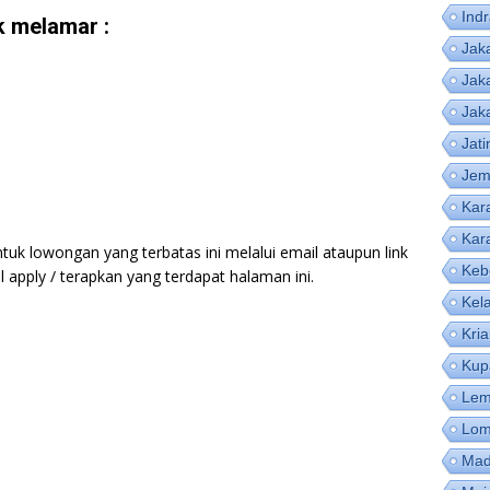
Ind
 melamar :
Jak
Jak
Jak
Jat
Jem
Kar
Kar
tuk lowongan yang terbatas ini melalui email ataupun link
Keb
apply / terapkan yang terdapat halaman ini.
Kel
Kri
Kup
Lem
Lom
Mad