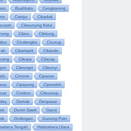
bes
Buahbatu
Cengkareng
mis
Cianjur
Cibadak
arusah
Cibeunying Kidul
inong
Cibiru
Cibitung
ubur
Cicalengka
Cicurug
rah
Cikampek
Cikande
arang
Cikupa
Cilacap
egon
Cileungsi
Cileunyi
ahi
Cimone
Cipanas
aray
Cipayung
Cipondoh
acas
Cirebon
Citeureup
idey
Demak
Denpasar
ok
Duren Sawit
Garut
sik
Grobogan
Gunung Putri
mahera Tengah
Halmahera Utara