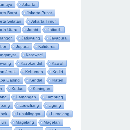
ramayu
Jakarta
arta Barat
Jakarta Pusat
arta Selatan
Jakarta Timur
arta Utara
Jambi
Jatiasih
inangor
Jatiuwung
Jayapura
ber
Jepara
Kalideres
anganyar
Karawaci
awang
Kasokandel
Kawali
on Jeruk
Kebumen
Kediri
apa Gading
Kendal
Klaten
an
Kudus
Kuningan
ang
Lamongan
Lampung
bang
Leuwiliang
Ligung
bok
Lubuklinggau
Lumajang
iun
Magelang
Magetan