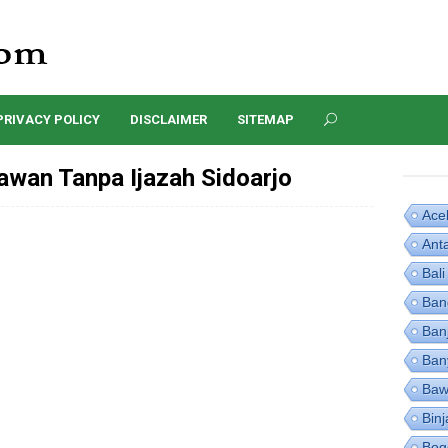
PRIVACY POLICY
DISCLAIMER
SITEMAP
wan Tanpa Ijazah Sidoarjo
Ace
Ant
Bali
Ban
Ban
Ban
Baw
Binj
Bog