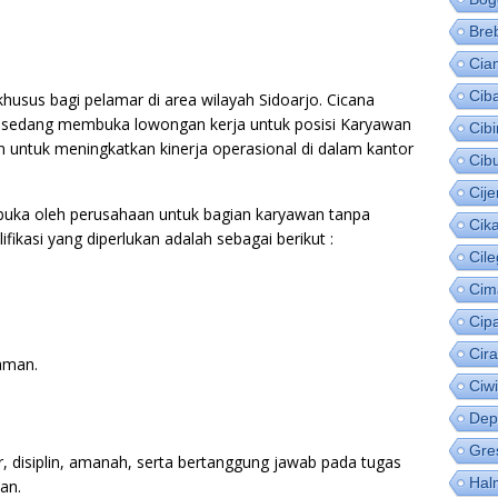
Bre
Cia
Cib
husus bagi pelamar di area wilayah Sidoarjo. Cicana
i sedang membuka lowongan kerja untuk posisi Karyawan
Cib
n untuk meningkatkan kinerja operasional di dalam kantor
Cib
Cije
ibuka oleh perusahaan untuk bagian karyawan tanpa
Cik
ifikasi yang diperlukan adalah sebagai berikut :
Cil
Cim
Cip
Cir
aman.
Ciw
Dep
Gre
ur, disiplin, amanah, serta bertanggung jawab pada tugas
Hal
an.