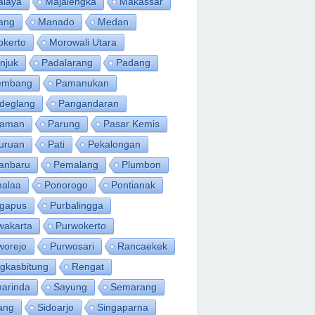
alaya
Majalengka
Makassar
ang
Manado
Medan
okerto
Morowali Utara
njuk
Padalarang
Padang
embang
Pamanukan
deglang
Pangandaran
iaman
Parung
Pasar Kemis
uruan
Pati
Pekalongan
anbaru
Pemalang
Plumbon
alaa
Ponorogo
Pontianak
ngapus
Purbalingga
wakarta
Purwokerto
worejo
Purwosari
Rancaekek
gkasbitung
Rengat
arinda
Sayung
Semarang
ang
Sidoarjo
Singaparna