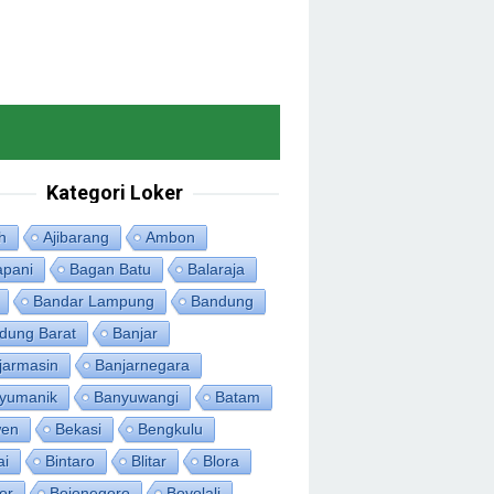
Kategori Loker
h
Ajibarang
Ambon
apani
Bagan Batu
Balaraja
Bandar Lampung
Bandung
dung Barat
Banjar
jarmasin
Banjarnegara
yumanik
Banyuwangi
Batam
en
Bekasi
Bengkulu
ai
Bintaro
Blitar
Blora
or
Bojonegoro
Boyolali