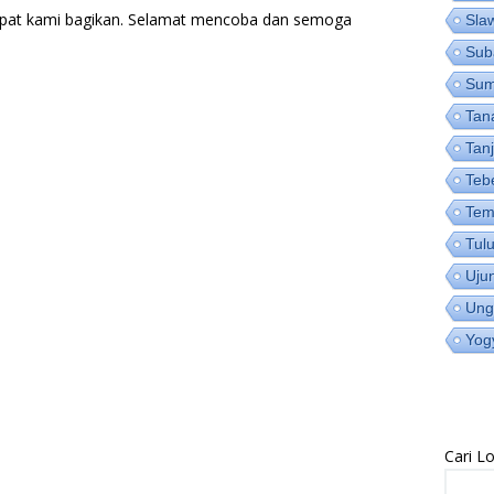
pat kami bagikan. Selamat mencoba dan semoga
Sla
Sub
Su
Tan
Tan
Teb
Tem
Tul
Uju
Ung
Yog
Cari 