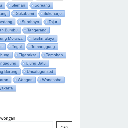
wi
Sleman
Soreang
ang
Sukabumi
Sukoharjo
medang
Surabaya
Tajur
ah Bumbu
Tangerang
jung Morawa
Tasikmalaya
et
Tegal
Temanggung
bung
Tigaraksa
Tomohon
ungagung
Ujung Batu
ng Berung
Uncategorized
aran
Wangon
Wonosobo
yakarta
Lowongan
Cari