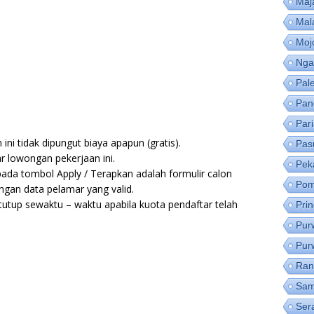
Maj
Mal
Moj
Nga
Pal
Pan
Par
ni tidak dipungut biaya apapun (gratis).
Pas
r lowongan pekerjaan ini.
Pek
pada tombol Apply / Terapkan adalah formulir calon
Pom
ngan data pelamar yang valid.
utup sewaktu – waktu apabila kuota pendaftar telah
Pri
Pur
Pur
Ran
Sam
Ser