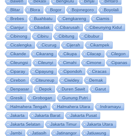
Bawen
Bekasi
Bengkulu
Binjai
Bintaro
Blitar
Blora
Bogor
Bojonegoro
Boyolali
Brebes
Buahbatu
Cengkareng
Ciamis
Cianjur
Cibadak
Cibarusah
Cibeunying Kidul
Cibinong
Cibiru
Cibitung
Cibubur
Cicalengka
Cicurug
Cijerah
Cikampek
Cikande
Cikarang
Cikupa
Cilacap
Cilegon
Cileungsi
Cileunyi
Cimahi
Cimone
Cipanas
Ciparay
Cipayung
Cipondoh
Ciracas
Cirebon
Citeureup
Ciwidey
Demak
Denpasar
Depok
Duren Sawit
Garut
Gresik
Grobogan
Gunung Putri
Halmahera Tengah
Halmahera Utara
Indramayu
Jakarta
Jakarta Barat
Jakarta Pusat
Jakarta Selatan
Jakarta Timur
Jakarta Utara
Jambi
Jatiasih
Jatinangor
Jatiuwung