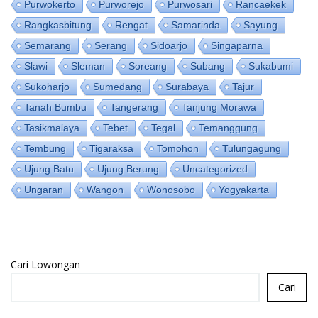
Purwokerto
Purworejo
Purwosari
Rancaekek
Rangkasbitung
Rengat
Samarinda
Sayung
Semarang
Serang
Sidoarjo
Singaparna
Slawi
Sleman
Soreang
Subang
Sukabumi
Sukoharjo
Sumedang
Surabaya
Tajur
Tanah Bumbu
Tangerang
Tanjung Morawa
Tasikmalaya
Tebet
Tegal
Temanggung
Tembung
Tigaraksa
Tomohon
Tulungagung
Ujung Batu
Ujung Berung
Uncategorized
Ungaran
Wangon
Wonosobo
Yogyakarta
Cari Lowongan
Cari