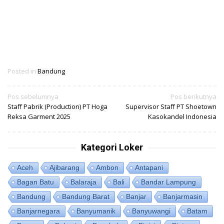
Posted in
Bandung
Navigasi
Pos sebelumnya
Pos berikutnya
Staff Pabrik (Production) PT Hoga
Supervisor Staff PT Shoetown
pos
Reksa Garment 2025
Kasokandel Indonesia
Kategori Loker
Aceh
Ajibarang
Ambon
Antapani
Bagan Batu
Balaraja
Bali
Bandar Lampung
Bandung
Bandung Barat
Banjar
Banjarmasin
Banjarnegara
Banyumanik
Banyuwangi
Batam