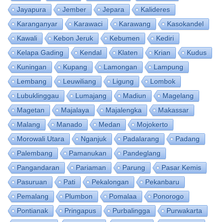
Jayapura
Jember
Jepara
Kalideres
Karanganyar
Karawaci
Karawang
Kasokandel
Kawali
Kebon Jeruk
Kebumen
Kediri
Kelapa Gading
Kendal
Klaten
Krian
Kudus
Kuningan
Kupang
Lamongan
Lampung
Lembang
Leuwiliang
Ligung
Lombok
Lubuklinggau
Lumajang
Madiun
Magelang
Magetan
Majalaya
Majalengka
Makassar
Malang
Manado
Medan
Mojokerto
Morowali Utara
Nganjuk
Padalarang
Padang
Palembang
Pamanukan
Pandeglang
Pangandaran
Pariaman
Parung
Pasar Kemis
Pasuruan
Pati
Pekalongan
Pekanbaru
Pemalang
Plumbon
Pomalaa
Ponorogo
Pontianak
Pringapus
Purbalingga
Purwakarta