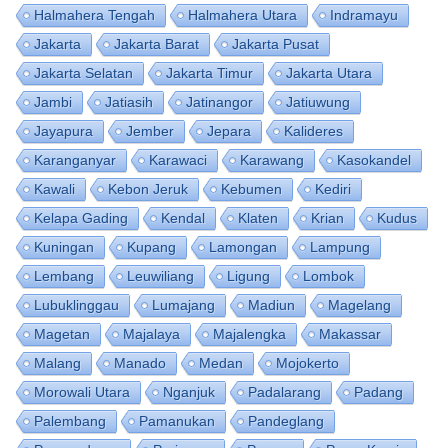
Halmahera Tengah
Halmahera Utara
Indramayu
Jakarta
Jakarta Barat
Jakarta Pusat
Jakarta Selatan
Jakarta Timur
Jakarta Utara
Jambi
Jatiasih
Jatinangor
Jatiuwung
Jayapura
Jember
Jepara
Kalideres
Karanganyar
Karawaci
Karawang
Kasokandel
Kawali
Kebon Jeruk
Kebumen
Kediri
Kelapa Gading
Kendal
Klaten
Krian
Kudus
Kuningan
Kupang
Lamongan
Lampung
Lembang
Leuwiliang
Ligung
Lombok
Lubuklinggau
Lumajang
Madiun
Magelang
Magetan
Majalaya
Majalengka
Makassar
Malang
Manado
Medan
Mojokerto
Morowali Utara
Nganjuk
Padalarang
Padang
Palembang
Pamanukan
Pandeglang