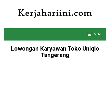
Skip
to
content
MENU
Lowongan Karyawan Toko Uniqlo
Tangerang