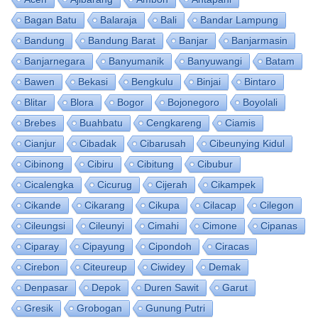
Bagan Batu
Balaraja
Bali
Bandar Lampung
Bandung
Bandung Barat
Banjar
Banjarmasin
Banjarnegara
Banyumanik
Banyuwangi
Batam
Bawen
Bekasi
Bengkulu
Binjai
Bintaro
Blitar
Blora
Bogor
Bojonegoro
Boyolali
Brebes
Buahbatu
Cengkareng
Ciamis
Cianjur
Cibadak
Cibarusah
Cibeunying Kidul
Cibinong
Cibiru
Cibitung
Cibubur
Cicalengka
Cicurug
Cijerah
Cikampek
Cikande
Cikarang
Cikupa
Cilacap
Cilegon
Cileungsi
Cileunyi
Cimahi
Cimone
Cipanas
Ciparay
Cipayung
Cipondoh
Ciracas
Cirebon
Citeureup
Ciwidey
Demak
Denpasar
Depok
Duren Sawit
Garut
Gresik
Grobogan
Gunung Putri