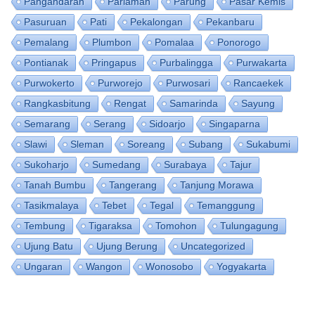
Pangandaran
Pariaman
Parung
Pasar Kemis
Pasuruan
Pati
Pekalongan
Pekanbaru
Pemalang
Plumbon
Pomalaa
Ponorogo
Pontianak
Pringapus
Purbalingga
Purwakarta
Purwokerto
Purworejo
Purwosari
Rancaekek
Rangkasbitung
Rengat
Samarinda
Sayung
Semarang
Serang
Sidoarjo
Singaparna
Slawi
Sleman
Soreang
Subang
Sukabumi
Sukoharjo
Sumedang
Surabaya
Tajur
Tanah Bumbu
Tangerang
Tanjung Morawa
Tasikmalaya
Tebet
Tegal
Temanggung
Tembung
Tigaraksa
Tomohon
Tulungagung
Ujung Batu
Ujung Berung
Uncategorized
Ungaran
Wangon
Wonosobo
Yogyakarta