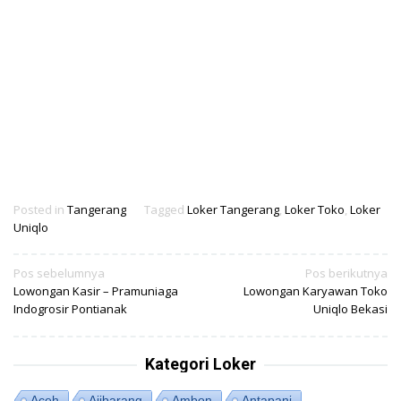
Posted in
Tangerang
Tagged
Loker Tangerang
,
Loker Toko
,
Loker
Uniqlo
Navigasi
Pos sebelumnya
Pos berikutnya
Lowongan Kasir – Pramuniaga
Lowongan Karyawan Toko
pos
Indogrosir Pontianak
Uniqlo Bekasi
Kategori Loker
Aceh
Ajibarang
Ambon
Antapani