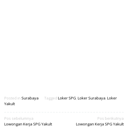
Posted in
Surabaya
Tagged
Loker SPG
,
Loker Surabaya
,
Loker
Yakult
Navigasi
Pos sebelumnya
Pos berikutnya
Lowongan Kerja SPG Yakult
Lowongan Kerja SPG Yakult
pos