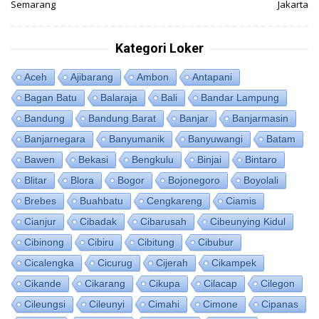
Semarang
Jakarta
Kategori Loker
Aceh
Ajibarang
Ambon
Antapani
Bagan Batu
Balaraja
Bali
Bandar Lampung
Bandung
Bandung Barat
Banjar
Banjarmasin
Banjarnegara
Banyumanik
Banyuwangi
Batam
Bawen
Bekasi
Bengkulu
Binjai
Bintaro
Blitar
Blora
Bogor
Bojonegoro
Boyolali
Brebes
Buahbatu
Cengkareng
Ciamis
Cianjur
Cibadak
Cibarusah
Cibeunying Kidul
Cibinong
Cibiru
Cibitung
Cibubur
Cicalengka
Cicurug
Cijerah
Cikampek
Cikande
Cikarang
Cikupa
Cilacap
Cilegon
Cileungsi
Cileunyi
Cimahi
Cimone
Cipanas