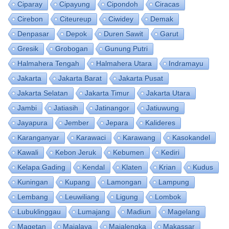
Ciparay
Cipayung
Cipondoh
Ciracas
Cirebon
Citeureup
Ciwidey
Demak
Denpasar
Depok
Duren Sawit
Garut
Gresik
Grobogan
Gunung Putri
Halmahera Tengah
Halmahera Utara
Indramayu
Jakarta
Jakarta Barat
Jakarta Pusat
Jakarta Selatan
Jakarta Timur
Jakarta Utara
Jambi
Jatiasih
Jatinangor
Jatiuwung
Jayapura
Jember
Jepara
Kalideres
Karanganyar
Karawaci
Karawang
Kasokandel
Kawali
Kebon Jeruk
Kebumen
Kediri
Kelapa Gading
Kendal
Klaten
Krian
Kudus
Kuningan
Kupang
Lamongan
Lampung
Lembang
Leuwiliang
Ligung
Lombok
Lubuklinggau
Lumajang
Madiun
Magelang
Magetan
Majalaya
Majalengka
Makassar