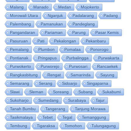
Malang
Manado
Medan
Mojokerto
Morowali Utara
Nganjuk
Padalarang
Padang
Palembang
Pamanukan
Pandeglang
Pangandaran
Pariaman
Parung
Pasar Kemis
Pasuruan
Pati
Pekalongan
Pekanbaru
Pemalang
Plumbon
Pomalaa
Ponorogo
Pontianak
Pringapus
Purbalingga
Purwakarta
Purwokerto
Purworejo
Purwosari
Rancaekek
Rangkasbitung
Rengat
Samarinda
Sayung
Semarang
Serang
Sidoarjo
Singaparna
Slawi
Sleman
Soreang
Subang
Sukabumi
Sukoharjo
Sumedang
Surabaya
Tajur
Tanah Bumbu
Tangerang
Tanjung Morawa
Tasikmalaya
Tebet
Tegal
Temanggung
Tembung
Tigaraksa
Tomohon
Tulungagung