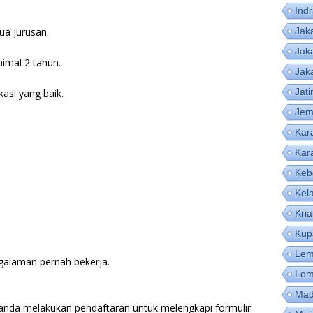
Ind
ua jurusan.
Jak
Jak
imal 2 tahun.
Jak
Jat
si yang baik.
Jem
Kar
Kar
Keb
Kel
Kri
Kup
Lem
ngalaman pernah bekerja.
Lom
Mad
 anda melakukan pendaftaran untuk melengkapi formulir