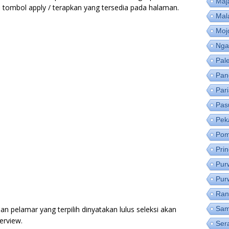
Maj
i tombol apply / terapkan yang tersedia pada halaman.
Mal
Moj
Nga
Pal
Pan
Par
Pas
Pek
Pom
Pri
Pur
Pur
Ran
an pelamar yang terpilih dinyatakan lulus seleksi akan
Sam
erview.
Ser