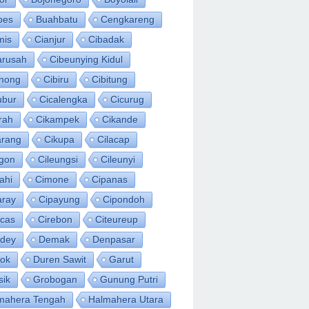
bes
Buahbatu
Cengkareng
mis
Cianjur
Cibadak
arusah
Cibeunying Kidul
inong
Cibiru
Cibitung
ubur
Cicalengka
Cicurug
rah
Cikampek
Cikande
arang
Cikupa
Cilacap
egon
Cileungsi
Cileunyi
ahi
Cimone
Cipanas
aray
Cipayung
Cipondoh
acas
Cirebon
Citeureup
idey
Demak
Denpasar
ok
Duren Sawit
Garut
sik
Grobogan
Gunung Putri
mahera Tengah
Halmahera Utara