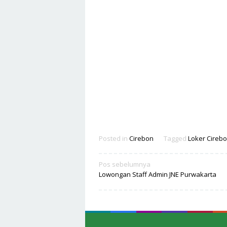
Posted in
Cirebon
Tagged
Loker Cireb
Navigasi
Pos sebelumnya
Lowongan Staff Admin JNE Purwakarta
pos