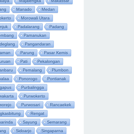
alaya
Majalengka
Makassar
ang
Manado
Medan
okerto
Morowali Utara
njuk
Padalarang
Padang
embang
Pamanukan
deglang
Pangandaran
iaman
Parung
Pasar Kemis
uruan
Pati
Pekalongan
anbaru
Pemalang
Plumbon
alaa
Ponorogo
Pontianak
ngapus
Purbalingga
wakarta
Purwokerto
worejo
Purwosari
Rancaekek
gkasbitung
Rengat
arinda
Sayung
Semarang
ang
Sidoarjo
Singaparna