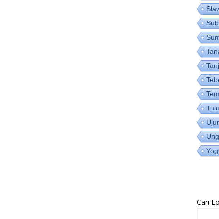
Sla
Sub
Su
Tan
Tan
Teb
Tem
Tul
Uju
Ung
Yog
Cari 