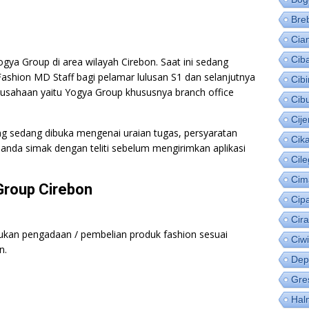
Bre
Cia
Cib
ya Group di area wilayah Cirebon. Saat ini sedang
ashion MD Staff bagi pelamar lulusan S1 dan selanjutnya
Cib
erusahaan yaitu Yogya Group khususnya branch office
Cib
Cije
ang sedang dibuka mengenai uraian tugas, persyaratan
Cik
 anda simak dengan teliti sebelum mengirimkan aplikasi
Cil
Cim
Group Cirebon
Cip
Cir
kan pengadaan / pembelian produk fashion sesuai
Ciw
n.
Dep
Gre
Hal