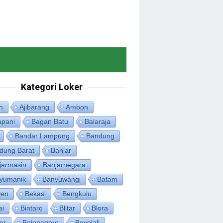
Kategori Loker
h
Ajibarang
Ambon
apani
Bagan Batu
Balaraja
Bandar Lampung
Bandung
dung Barat
Banjar
jarmasin
Banjarnegara
yumanik
Banyuwangi
Batam
en
Bekasi
Bengkulu
ai
Bintaro
Blitar
Blora
or
Bojonegoro
Boyolali