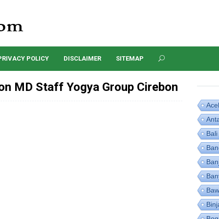
PRIVACY POLICY
DISCLAIMER
SITEMAP
on MD Staff Yogya Group Cirebon
Ace
Ant
Bali
Ban
Ban
Ban
Baw
Binj
Bog