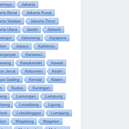
ramayu
Jakarta
arta Barat
Jakarta Pusat
arta Selatan
Jakarta Timur
arta Utara
Jambi
Jatiasih
inangor
Jatiuwung
Jayapura
ber
Jepara
Kalideres
anganyar
Karawaci
awang
Kasokandel
Kawali
on Jeruk
Kebumen
Kediri
apa Gading
Kendal
Klaten
an
Kudus
Kuningan
ang
Lamongan
Lampung
bang
Leuwiliang
Ligung
bok
Lubuklinggau
Lumajang
iun
Magelang
Magetan