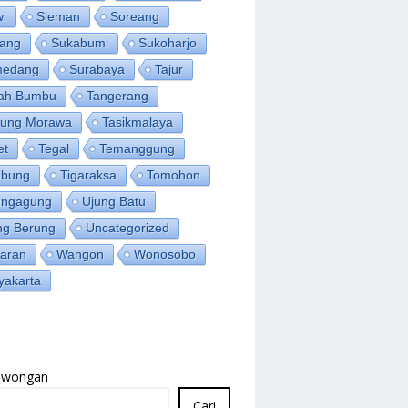
wi
Sleman
Soreang
ang
Sukabumi
Sukoharjo
medang
Surabaya
Tajur
ah Bumbu
Tangerang
jung Morawa
Tasikmalaya
et
Tegal
Temanggung
bung
Tigaraksa
Tomohon
ungagung
Ujung Batu
ng Berung
Uncategorized
aran
Wangon
Wonosobo
yakarta
Lowongan
Cari