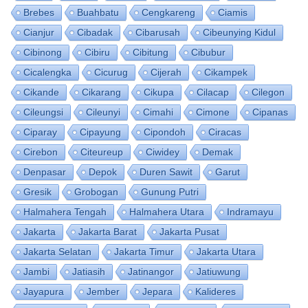
Brebes
Buahbatu
Cengkareng
Ciamis
Cianjur
Cibadak
Cibarusah
Cibeunying Kidul
Cibinong
Cibiru
Cibitung
Cibubur
Cicalengka
Cicurug
Cijerah
Cikampek
Cikande
Cikarang
Cikupa
Cilacap
Cilegon
Cileungsi
Cileunyi
Cimahi
Cimone
Cipanas
Ciparay
Cipayung
Cipondoh
Ciracas
Cirebon
Citeureup
Ciwidey
Demak
Denpasar
Depok
Duren Sawit
Garut
Gresik
Grobogan
Gunung Putri
Halmahera Tengah
Halmahera Utara
Indramayu
Jakarta
Jakarta Barat
Jakarta Pusat
Jakarta Selatan
Jakarta Timur
Jakarta Utara
Jambi
Jatiasih
Jatinangor
Jatiuwung
Jayapura
Jember
Jepara
Kalideres