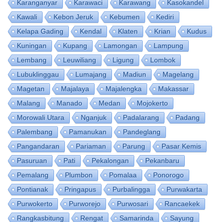
Karanganyar
Karawaci
Karawang
Kasokandel
Kawali
Kebon Jeruk
Kebumen
Kediri
Kelapa Gading
Kendal
Klaten
Krian
Kudus
Kuningan
Kupang
Lamongan
Lampung
Lembang
Leuwiliang
Ligung
Lombok
Lubuklinggau
Lumajang
Madiun
Magelang
Magetan
Majalaya
Majalengka
Makassar
Malang
Manado
Medan
Mojokerto
Morowali Utara
Nganjuk
Padalarang
Padang
Palembang
Pamanukan
Pandeglang
Pangandaran
Pariaman
Parung
Pasar Kemis
Pasuruan
Pati
Pekalongan
Pekanbaru
Pemalang
Plumbon
Pomalaa
Ponorogo
Pontianak
Pringapus
Purbalingga
Purwakarta
Purwokerto
Purworejo
Purwosari
Rancaekek
Rangkasbitung
Rengat
Samarinda
Sayung