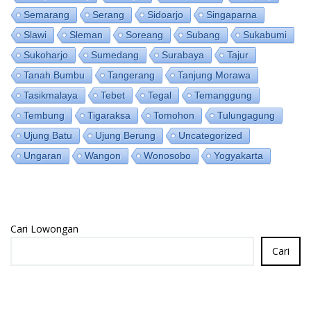
Semarang
Serang
Sidoarjo
Singaparna
Slawi
Sleman
Soreang
Subang
Sukabumi
Sukoharjo
Sumedang
Surabaya
Tajur
Tanah Bumbu
Tangerang
Tanjung Morawa
Tasikmalaya
Tebet
Tegal
Temanggung
Tembung
Tigaraksa
Tomohon
Tulungagung
Ujung Batu
Ujung Berung
Uncategorized
Ungaran
Wangon
Wonosobo
Yogyakarta
Cari Lowongan
Cari