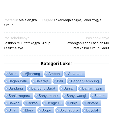
Posted in
Majalengka
Tagged
Loker Majalengka
,
Loker Yogya
Group
Navigasi
Pos sebelumnya
Pos berikutnya
Fashion MD Staff Yogya Group
Lowongan Kerja Fashion MD
pos
Tasikmalaya
Staff Yogya Group Garut
Kategori Loker
Aceh
Ajibarang
Ambon
Antapani
Bagan Batu
Balaraja
Bali
Bandar Lampung
Bandung
Bandung Barat
Banjar
Banjarmasin
Banjarnegara
Banyumanik
Banyuwangi
Batam
Bawen
Bekasi
Bengkulu
Binjai
Bintaro
Blitar
Blora
Bogor
Bojonegoro
Boyolali