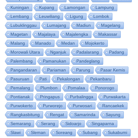
Kuningan
Kupang
Lamongan
Lampung
Lembang
Leuwiliang
Ligung
Lombok
Lubuklinggau
Lumajang
Madiun
Magelang
Magetan
Majalaya
Majalengka
Makassar
Malang
Manado
Medan
Mojokerto
Morowali Utara
Nganjuk
Padalarang
Padang
Palembang
Pamanukan
Pandeglang
Pangandaran
Pariaman
Parung
Pasar Kemis
Pasuruan
Pati
Pekalongan
Pekanbaru
Pemalang
Plumbon
Pomalaa
Ponorogo
Pontianak
Pringapus
Purbalingga
Purwakarta
Purwokerto
Purworejo
Purwosari
Rancaekek
Rangkasbitung
Rengat
Samarinda
Sayung
Semarang
Serang
Sidoarjo
Singaparna
Slawi
Sleman
Soreang
Subang
Sukabumi