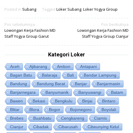
Posted in
Subang
Tagged
Loker Subang
,
Loker Yogya Group
Navigasi
Pos sebelumnya
Pos berikutnya
Lowongan Kerja Fashion MD
Lowongan Kerja Fashion MD
pos
Staff Yogya Group Garut
Staff Yogya Group Cianjur
Kategori Loker
Aceh
Ajibarang
Ambon
Antapani
Bagan Batu
Balaraja
Bali
Bandar Lampung
Bandung
Bandung Barat
Banjar
Banjarmasin
Banjarnegara
Banyumanik
Banyuwangi
Batam
Bawen
Bekasi
Bengkulu
Binjai
Bintaro
Blitar
Blora
Bogor
Bojonegoro
Boyolali
Brebes
Buahbatu
Cengkareng
Ciamis
Cianjur
Cibadak
Cibarusah
Cibeunying Kidul