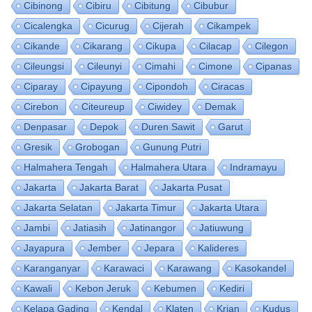
Cibinong
Cibiru
Cibitung
Cibubur
Cicalengka
Cicurug
Cijerah
Cikampek
Cikande
Cikarang
Cikupa
Cilacap
Cilegon
Cileungsi
Cileunyi
Cimahi
Cimone
Cipanas
Ciparay
Cipayung
Cipondoh
Ciracas
Cirebon
Citeureup
Ciwidey
Demak
Denpasar
Depok
Duren Sawit
Garut
Gresik
Grobogan
Gunung Putri
Halmahera Tengah
Halmahera Utara
Indramayu
Jakarta
Jakarta Barat
Jakarta Pusat
Jakarta Selatan
Jakarta Timur
Jakarta Utara
Jambi
Jatiasih
Jatinangor
Jatiuwung
Jayapura
Jember
Jepara
Kalideres
Karanganyar
Karawaci
Karawang
Kasokandel
Kawali
Kebon Jeruk
Kebumen
Kediri
Kelapa Gading
Kendal
Klaten
Krian
Kudus