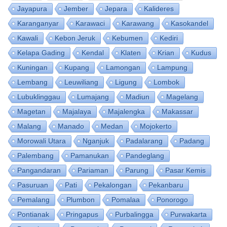
Jayapura
Jember
Jepara
Kalideres
Karanganyar
Karawaci
Karawang
Kasokandel
Kawali
Kebon Jeruk
Kebumen
Kediri
Kelapa Gading
Kendal
Klaten
Krian
Kudus
Kuningan
Kupang
Lamongan
Lampung
Lembang
Leuwiliang
Ligung
Lombok
Lubuklinggau
Lumajang
Madiun
Magelang
Magetan
Majalaya
Majalengka
Makassar
Malang
Manado
Medan
Mojokerto
Morowali Utara
Nganjuk
Padalarang
Padang
Palembang
Pamanukan
Pandeglang
Pangandaran
Pariaman
Parung
Pasar Kemis
Pasuruan
Pati
Pekalongan
Pekanbaru
Pemalang
Plumbon
Pomalaa
Ponorogo
Pontianak
Pringapus
Purbalingga
Purwakarta