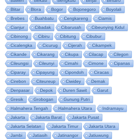
Bawen
Bekasi
Bengkulu
Binjai
Bintaro
Blitar
Blora
Bogor
Bojonegoro
Boyolali
Brebes
Buahbatu
Cengkareng
Ciamis
Cianjur
Cibadak
Cibarusah
Cibeunying Kidul
Cibinong
Cibiru
Cibitung
Cibubur
Cicalengka
Cicurug
Cijerah
Cikampek
Cikande
Cikarang
Cikupa
Cilacap
Cilegon
Cileungsi
Cileunyi
Cimahi
Cimone
Cipanas
Ciparay
Cipayung
Cipondoh
Ciracas
Cirebon
Citeureup
Ciwidey
Demak
Denpasar
Depok
Duren Sawit
Garut
Gresik
Grobogan
Gunung Putri
Halmahera Tengah
Halmahera Utara
Indramayu
Jakarta
Jakarta Barat
Jakarta Pusat
Jakarta Selatan
Jakarta Timur
Jakarta Utara
Jambi
Jatiasih
Jatinangor
Jatiuwung