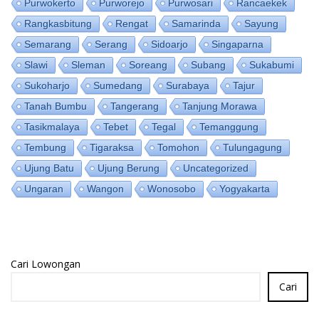
Purwokerto
Purworejo
Purwosari
Rancaekek
Rangkasbitung
Rengat
Samarinda
Sayung
Semarang
Serang
Sidoarjo
Singaparna
Slawi
Sleman
Soreang
Subang
Sukabumi
Sukoharjo
Sumedang
Surabaya
Tajur
Tanah Bumbu
Tangerang
Tanjung Morawa
Tasikmalaya
Tebet
Tegal
Temanggung
Tembung
Tigaraksa
Tomohon
Tulungagung
Ujung Batu
Ujung Berung
Uncategorized
Ungaran
Wangon
Wonosobo
Yogyakarta
Cari Lowongan
Cari