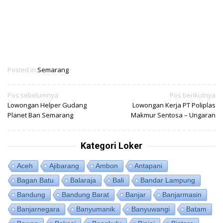
Posted in
Semarang
Navigasi
Pos sebelumnya
Pos berikutnya
Lowongan Helper Gudang
Lowongan Kerja PT Poliplas
pos
Planet Ban Semarang
Makmur Sentosa – Ungaran
Kategori Loker
Aceh
Ajibarang
Ambon
Antapani
Bagan Batu
Balaraja
Bali
Bandar Lampung
Bandung
Bandung Barat
Banjar
Banjarmasin
Banjarnegara
Banyumanik
Banyuwangi
Batam