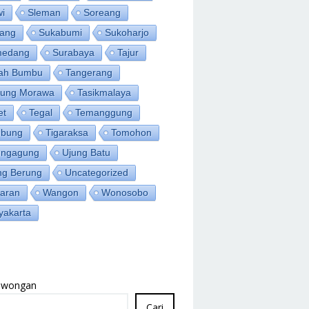
wi
Sleman
Soreang
ang
Sukabumi
Sukoharjo
medang
Surabaya
Tajur
ah Bumbu
Tangerang
jung Morawa
Tasikmalaya
et
Tegal
Temanggung
bung
Tigaraksa
Tomohon
ungagung
Ujung Batu
ng Berung
Uncategorized
aran
Wangon
Wonosobo
yakarta
Lowongan
Cari