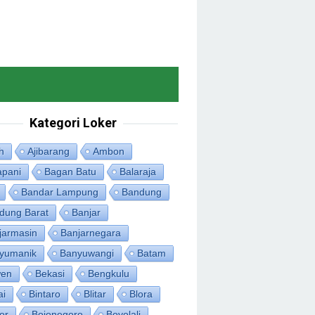
Kategori Loker
h
Ajibarang
Ambon
apani
Bagan Batu
Balaraja
Bandar Lampung
Bandung
dung Barat
Banjar
jarmasin
Banjarnegara
yumanik
Banyuwangi
Batam
en
Bekasi
Bengkulu
ai
Bintaro
Blitar
Blora
or
Bojonegoro
Boyolali