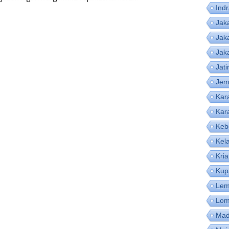
Ind
Jak
Jak
Jak
Jat
Jem
Kar
Kar
Keb
Kel
Kri
Kup
Lem
Lom
Mad