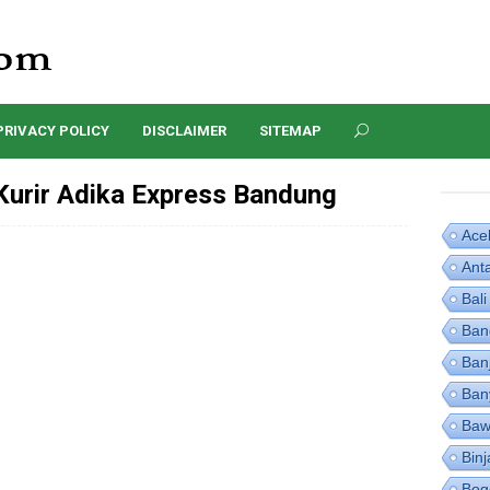
PRIVACY POLICY
DISCLAIMER
SITEMAP
Kurir Adika Express Bandung
Ace
Ant
Bali
Ban
Ban
Ban
Baw
Binj
Bog