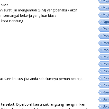
Maj
/ SMK
Mal
n surat ijin mengemudi (SIM) yang berlaku / aktif
Moj
an semangat bekerja yang luar biasa
i kota Bandung
Nga
Pal
Pan
Par
Pas
Pek
Pom
Pri
Pur
i Kurir khusus jika anda sebelumnya pernah bekerja
Pur
Ran
Sam
 tersebut. Diperbolehkan untuk langsung mengirimkan
Ser