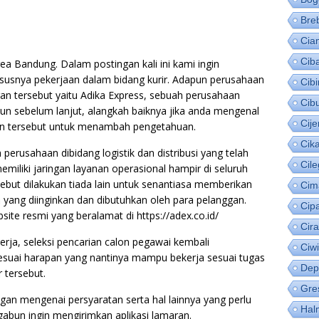
Bre
Cia
Cib
ea Bandung. Dalam postingan kali ini kami ingin
susnya pekerjaan dalam bidang kurir. Adapun perusahaan
Cib
n tersebut yaitu Adika Express, sebuah perusahaan
Cib
un sebelum lanjut, alangkah baiknya jika anda mengenal
Cije
aan tersebut untuk menambah pengetahuan.
Cik
perusahaan dibidang logistik dan distribusi yang telah
Cil
emiliki jaringan layanan operasional hampir di seluruh
rsebut dilakukan tiada lain untuk senantiasa memberikan
Cim
 yang diinginkan dan dibutuhkan oleh para pelanggan.
Cip
ite resmi yang beralamat di https://adex.co.id/
Cir
ja, seleksi pencarian calon pegawai kembali
Ciw
sesuai harapan yang nantinya mampu bekerja sesuai tugas
Dep
 tersebut.
Gre
gan mengenai persyaratan serta hal lainnya yang perlu
Hal
rgabun ingin mengirimkan aplikasi lamaran.