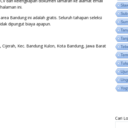
ri CV dan kelengkapan dokumen lamaran ke alamat email
Sla
halaman ini.
Sub
area Bandung ini adalah gratis. Seluruh tahapan seleksi
Su
idak dipungut biaya apapun.
Tan
Tan
4, Cijerah, Kec. Bandung Kulon, Kota Bandung, Jawa Barat
Teb
Tem
Tul
Uju
Ung
Yog
Cari 