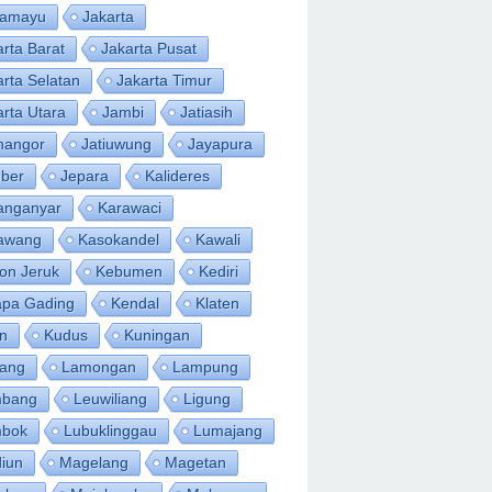
ramayu
Jakarta
arta Barat
Jakarta Pusat
arta Selatan
Jakarta Timur
arta Utara
Jambi
Jatiasih
inangor
Jatiuwung
Jayapura
ber
Jepara
Kalideres
anganyar
Karawaci
awang
Kasokandel
Kawali
on Jeruk
Kebumen
Kediri
apa Gading
Kendal
Klaten
an
Kudus
Kuningan
ang
Lamongan
Lampung
bang
Leuwiliang
Ligung
bok
Lubuklinggau
Lumajang
iun
Magelang
Magetan