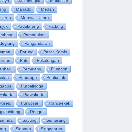
alaya
Majalengka
Makassar
ang
Manado
Medan
okerto
Morowali Utara
njuk
Padalarang
Padang
embang
Pamanukan
deglang
Pangandaran
iaman
Parung
Pasar Kemis
uruan
Pati
Pekalongan
anbaru
Pemalang
Plumbon
alaa
Ponorogo
Pontianak
ngapus
Purbalingga
wakarta
Purwokerto
worejo
Purwosari
Rancaekek
gkasbitung
Rengat
arinda
Sayung
Semarang
ang
Sidoarjo
Singaparna