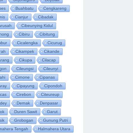
bes
Buahbatu
Cengkareng
mis
Cianjur
Cibadak
arusah
Cibeunying Kidul
inong
Cibiru
Cibitung
ubur
Cicalengka
Cicurug
rah
Cikampek
Cikande
arang
Cikupa
Cilacap
egon
Cileungsi
Cileunyi
ahi
Cimone
Cipanas
aray
Cipayung
Cipondoh
acas
Cirebon
Citeureup
idey
Demak
Denpasar
ok
Duren Sawit
Garut
sik
Grobogan
Gunung Putri
mahera Tengah
Halmahera Utara