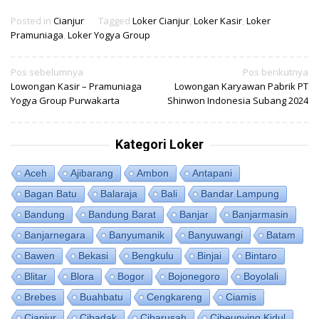
Posted in
Cianjur
Tagged
Loker Cianjur
,
Loker Kasir
,
Loker
Pramuniaga
,
Loker Yogya Group
Navigasi
Pos sebelumnya
Pos berikutnya
Lowongan Kasir – Pramuniaga
Lowongan Karyawan Pabrik PT
pos
Yogya Group Purwakarta
Shinwon Indonesia Subang 2024
Kategori Loker
Aceh
Ajibarang
Ambon
Antapani
Bagan Batu
Balaraja
Bali
Bandar Lampung
Bandung
Bandung Barat
Banjar
Banjarmasin
Banjarnegara
Banyumanik
Banyuwangi
Batam
Bawen
Bekasi
Bengkulu
Binjai
Bintaro
Blitar
Blora
Bogor
Bojonegoro
Boyolali
Brebes
Buahbatu
Cengkareng
Ciamis
Cianjur
Cibadak
Cibarusah
Cibeunying Kidul