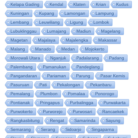
Kelapa Gading
Kendal
Klaten
Krian
Kudus
Kuningan
Kupang
Lamongan
Lampung
Lembang
Leuwiliang
Ligung
Lombok
Lubuklinggau
Lumajang
Madiun
Magelang
Magetan
Majalaya
Majalengka
Makassar
Malang
Manado
Medan
Mojokerto
Morowali Utara
Nganjuk
Padalarang
Padang
Palembang
Pamanukan
Pandeglang
Pangandaran
Pariaman
Parung
Pasar Kemis
Pasuruan
Pati
Pekalongan
Pekanbaru
Pemalang
Plumbon
Pomalaa
Ponorogo
Pontianak
Pringapus
Purbalingga
Purwakarta
Purwokerto
Purworejo
Purwosari
Rancaekek
Rangkasbitung
Rengat
Samarinda
Sayung
Semarang
Serang
Sidoarjo
Singaparna