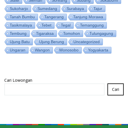
Slawi
Sleman
Soreang
Subang
Sukabumi
Sukoharjo
Sumedang
Surabaya
Tajur
Tanah Bumbu
Tangerang
Tanjung Morawa
Tasikmalaya
Tebet
Tegal
Temanggung
Tembung
Tigaraksa
Tomohon
Tulungagung
Ujung Batu
Ujung Berung
Uncategorized
Ungaran
Wangon
Wonosobo
Yogyakarta
Cari Lowongan
Cari