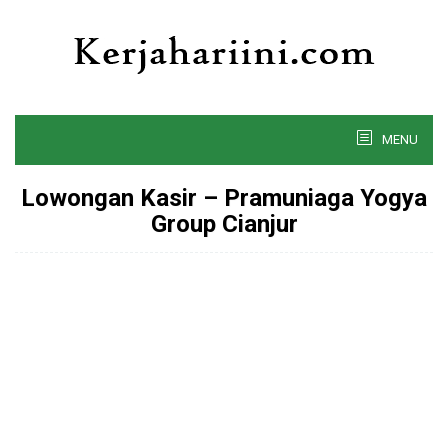
Skip
to
content
MENU
Lowongan Kasir – Pramuniaga Yogya
Group Cianjur