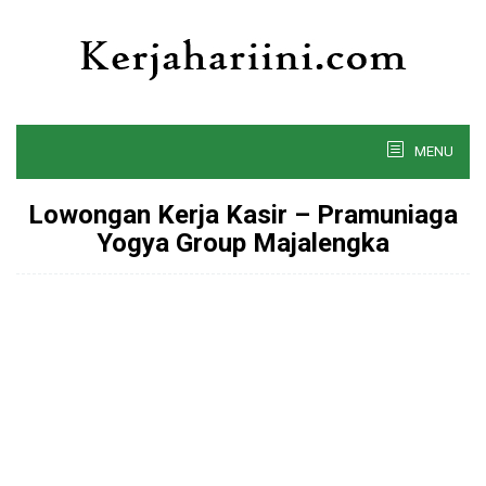
Skip
to
content
MENU
Lowongan Kerja Kasir – Pramuniaga
Yogya Group Majalengka