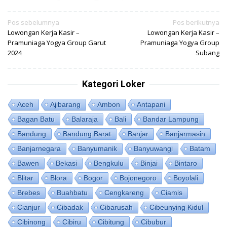
Navigasi
Pos sebelumnya
Pos berikutnya
Lowongan Kerja Kasir –
Lowongan Kerja Kasir –
pos
Pramuniaga Yogya Group Garut
Pramuniaga Yogya Group
2024
Subang
Kategori Loker
Aceh
Ajibarang
Ambon
Antapani
Bagan Batu
Balaraja
Bali
Bandar Lampung
Bandung
Bandung Barat
Banjar
Banjarmasin
Banjarnegara
Banyumanik
Banyuwangi
Batam
Bawen
Bekasi
Bengkulu
Binjai
Bintaro
Blitar
Blora
Bogor
Bojonegoro
Boyolali
Brebes
Buahbatu
Cengkareng
Ciamis
Cianjur
Cibadak
Cibarusah
Cibeunying Kidul
Cibinong
Cibiru
Cibitung
Cibubur