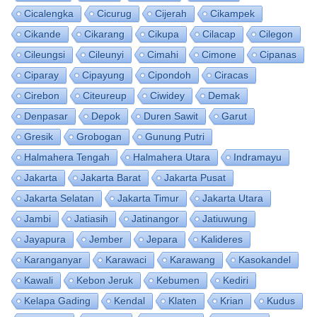
Cicalengka
Cicurug
Cijerah
Cikampek
Cikande
Cikarang
Cikupa
Cilacap
Cilegon
Cileungsi
Cileunyi
Cimahi
Cimone
Cipanas
Ciparay
Cipayung
Cipondoh
Ciracas
Cirebon
Citeureup
Ciwidey
Demak
Denpasar
Depok
Duren Sawit
Garut
Gresik
Grobogan
Gunung Putri
Halmahera Tengah
Halmahera Utara
Indramayu
Jakarta
Jakarta Barat
Jakarta Pusat
Jakarta Selatan
Jakarta Timur
Jakarta Utara
Jambi
Jatiasih
Jatinangor
Jatiuwung
Jayapura
Jember
Jepara
Kalideres
Karanganyar
Karawaci
Karawang
Kasokandel
Kawali
Kebon Jeruk
Kebumen
Kediri
Kelapa Gading
Kendal
Klaten
Krian
Kudus