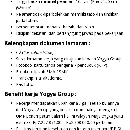
Tinggi badan minimal pelamar : 165 cm (Pria), 155 cm
(Wanita).
Pelamar tidak diperbolehkan memiliki tato dan tindikan
pada tubuh.
Berpenampilan menarik, bersih, dan rapih.
Disiplin, cekatan, dan bertanggung jawab pada pekerjaan.
Kelengkapan dokumen lamaran :
CV (
Curiculum Vitae)
.
Surat lamaran kerja yang ditujukan kepada Yogya Group.
Fotokopi kartu tanda pengenal / penduduk (KTP).
Fotokopi Ijazah SMA / SMK.
Transkrip nilai akademik.
Pas foto.
Benefit kerja Yogya Group :
Pekerja mendapatkan upah kerja / gaji setiap bulannya
dari Yogya Group yang besaran nominalnya mengikuti
UMK penempatan dalam hal ini wilayah Majalengka yaitu
estimasi Rp2.257.871,00 – Rp2.800.000,00 perbulan.
Fasilitas jaminan kesehatan dan ketenagakerjaan (BPJS).