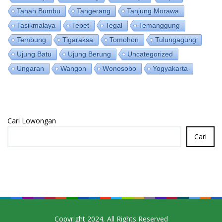
Tanah Bumbu
Tangerang
Tanjung Morawa
Tasikmalaya
Tebet
Tegal
Temanggung
Tembung
Tigaraksa
Tomohon
Tulungagung
Ujung Batu
Ujung Berung
Uncategorized
Ungaran
Wangon
Wonosobo
Yogyakarta
Cari Lowongan
Cari
Copyright 2024, All Rights Reserved