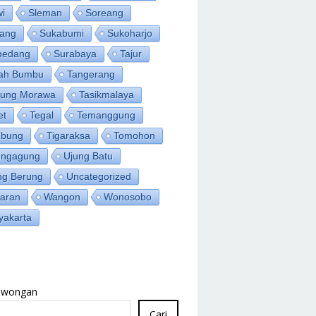
wi
Sleman
Soreang
ang
Sukabumi
Sukoharjo
medang
Surabaya
Tajur
ah Bumbu
Tangerang
jung Morawa
Tasikmalaya
et
Tegal
Temanggung
bung
Tigaraksa
Tomohon
ungagung
Ujung Batu
ng Berung
Uncategorized
aran
Wangon
Wonosobo
yakarta
Lowongan
Cari