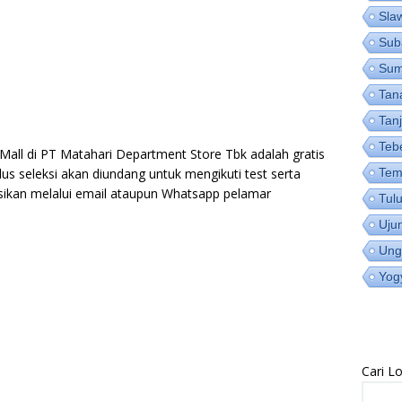
Sla
Sub
Su
Tan
Tan
Teb
 Mall di PT Matahari Department Store Tbk adalah gratis
lus seleksi akan diundang untuk mengikuti test serta
Tem
asikan melalui email ataupun Whatsapp pelamar
Tul
Uju
Ung
Yog
Cari 