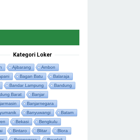
Kategori Loker
h
Ajibarang
Ambon
apani
Bagan Batu
Balaraja
Bandar Lampung
Bandung
dung Barat
Banjar
jarmasin
Banjarnegara
yumanik
Banyuwangi
Batam
en
Bekasi
Bengkulu
ai
Bintaro
Blitar
Blora
or
Bojonegoro
Boyolali