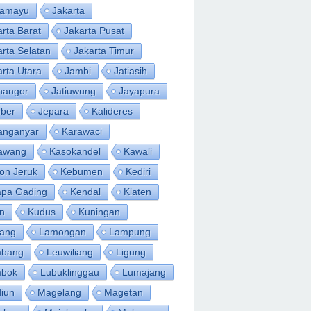
ramayu
Jakarta
arta Barat
Jakarta Pusat
arta Selatan
Jakarta Timur
arta Utara
Jambi
Jatiasih
inangor
Jatiuwung
Jayapura
ber
Jepara
Kalideres
anganyar
Karawaci
awang
Kasokandel
Kawali
on Jeruk
Kebumen
Kediri
apa Gading
Kendal
Klaten
an
Kudus
Kuningan
ang
Lamongan
Lampung
bang
Leuwiliang
Ligung
bok
Lubuklinggau
Lumajang
iun
Magelang
Magetan