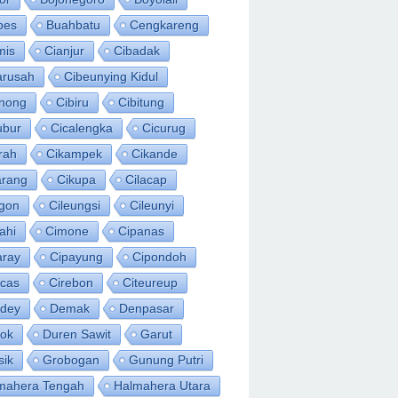
bes
Buahbatu
Cengkareng
mis
Cianjur
Cibadak
arusah
Cibeunying Kidul
inong
Cibiru
Cibitung
ubur
Cicalengka
Cicurug
rah
Cikampek
Cikande
arang
Cikupa
Cilacap
egon
Cileungsi
Cileunyi
ahi
Cimone
Cipanas
aray
Cipayung
Cipondoh
acas
Cirebon
Citeureup
idey
Demak
Denpasar
ok
Duren Sawit
Garut
sik
Grobogan
Gunung Putri
mahera Tengah
Halmahera Utara