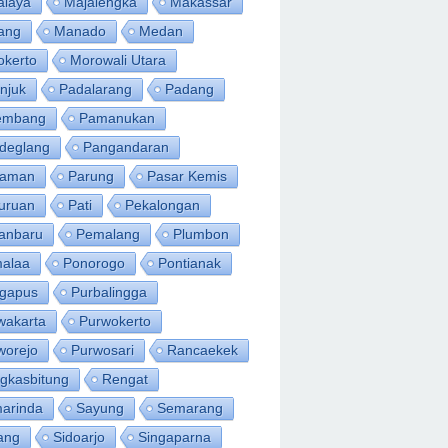
alaya
Majalengka
Makassar
ang
Manado
Medan
okerto
Morowali Utara
njuk
Padalarang
Padang
embang
Pamanukan
deglang
Pangandaran
iaman
Parung
Pasar Kemis
uruan
Pati
Pekalongan
anbaru
Pemalang
Plumbon
alaa
Ponorogo
Pontianak
ngapus
Purbalingga
wakarta
Purwokerto
worejo
Purwosari
Rancaekek
gkasbitung
Rengat
arinda
Sayung
Semarang
ang
Sidoarjo
Singaparna