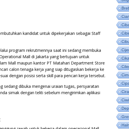
Bre
Cia
Cib
butuhkan kandidat untuk dipekerjakan sebagai Staff
Cib
Cib
lalui program rekrutmennya saat ini sedang membuka
Cije
Operational Mall di Jakarta yang bertujuan untuk
Cik
dalam Mall maupun kantor PT Matahari Department Store
Cil
cari calon tenaga kerja yang siap ditugaskan bekerja ke
Cim
uai dengan posisi serta skill para pencari kerja tersebut.
Cip
ang sedang dibuka mengenai uraian tugas, persyaratan
Cir
anda simak dengan teliti sebelum mengirimkan aplikasi
Ciw
Dep
Gre
:
Hal
tanggung jawab untuk bekerja dalam operasional Mall