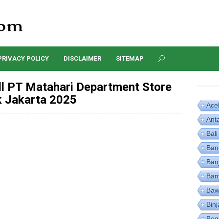
PRIVACY POLICY
DISCLAIMER
SITEMAP
ll PT Matahari Department Store
 Jakarta 2025
Ace
Ant
Bali
Ban
Ban
Ban
Baw
Binj
Bog