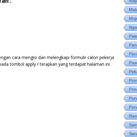
an :
Maj
Mal
Moj
Nga
Pal
Pan
Par
engan cara mengisi dan melengkapi formulir calon pekerja
Pas
 pada tombol apply / terapkan yang terdapat halaman ini.
Pek
Pom
Pri
Pur
Pur
Ran
Sam
Ser