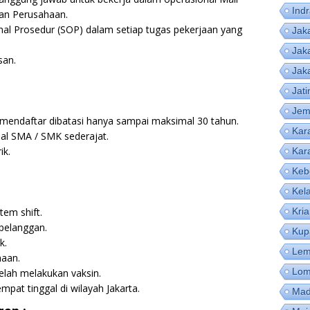
Ind
han Perusahaan.
al Prosedur (SOP) dalam setiap tugas pekerjaan yang
Jak
Jak
san.
Jak
Jat
Jem
n mendaftar dibatasi hanya sampai maksimal 30 tahun.
Kar
mal SMA / SMK sederajat.
ik.
Kar
Keb
Kel
tem shift.
Kri
pelanggan.
Kup
k.
Lem
aan.
Lom
elah melakukan vaksin.
mpat tinggal di wilayah Jakarta.
Mad