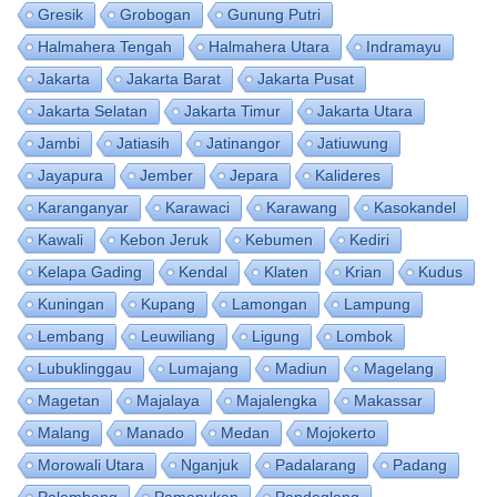
Gresik
Grobogan
Gunung Putri
Halmahera Tengah
Halmahera Utara
Indramayu
Jakarta
Jakarta Barat
Jakarta Pusat
Jakarta Selatan
Jakarta Timur
Jakarta Utara
Jambi
Jatiasih
Jatinangor
Jatiuwung
Jayapura
Jember
Jepara
Kalideres
Karanganyar
Karawaci
Karawang
Kasokandel
Kawali
Kebon Jeruk
Kebumen
Kediri
Kelapa Gading
Kendal
Klaten
Krian
Kudus
Kuningan
Kupang
Lamongan
Lampung
Lembang
Leuwiliang
Ligung
Lombok
Lubuklinggau
Lumajang
Madiun
Magelang
Magetan
Majalaya
Majalengka
Makassar
Malang
Manado
Medan
Mojokerto
Morowali Utara
Nganjuk
Padalarang
Padang