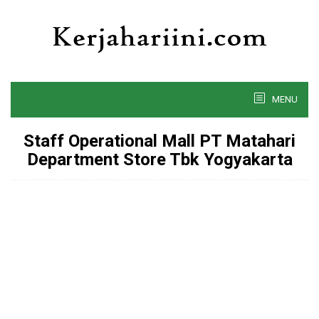
Skip
to
content
MENU
Staff Operational Mall PT Matahari
Department Store Tbk Yogyakarta