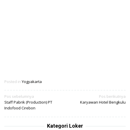
Posted in
Yogyakarta
Navigasi
Pos sebelumnya
Pos berikutnya
Staff Pabrik (Production) PT
Karyawan Hotel Bengkulu
pos
Indofood Cirebon
Kategori Loker