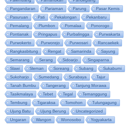
Palembang
Pamanukan
Pandeglang
Pangandaran
Pariaman
Parung
Pasar Kemis
Pasuruan
Pati
Pekalongan
Pekanbaru
Pemalang
Plumbon
Pomalaa
Ponorogo
Pontianak
Pringapus
Purbalingga
Purwakarta
Purwokerto
Purworejo
Purwosari
Rancaekek
Rangkasbitung
Rengat
Samarinda
Sayung
Semarang
Serang
Sidoarjo
Singaparna
Slawi
Sleman
Soreang
Subang
Sukabumi
Sukoharjo
Sumedang
Surabaya
Tajur
Tanah Bumbu
Tangerang
Tanjung Morawa
Tasikmalaya
Tebet
Tegal
Temanggung
Tembung
Tigaraksa
Tomohon
Tulungagung
Ujung Batu
Ujung Berung
Uncategorized
Ungaran
Wangon
Wonosobo
Yogyakarta