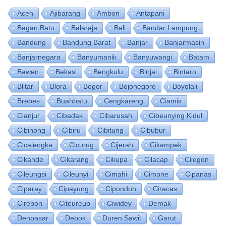
Aceh
Ajibarang
Ambon
Antapani
Bagan Batu
Balaraja
Bali
Bandar Lampung
Bandung
Bandung Barat
Banjar
Banjarmasin
Banjarnegara
Banyumanik
Banyuwangi
Batam
Bawen
Bekasi
Bengkulu
Binjai
Bintaro
Blitar
Blora
Bogor
Bojonegoro
Boyolali
Brebes
Buahbatu
Cengkareng
Ciamis
Cianjur
Cibadak
Cibarusah
Cibeunying Kidul
Cibinong
Cibiru
Cibitung
Cibubur
Cicalengka
Cicurug
Cijerah
Cikampek
Cikande
Cikarang
Cikupa
Cilacap
Cilegon
Cileungsi
Cileunyi
Cimahi
Cimone
Cipanas
Ciparay
Cipayung
Cipondoh
Ciracas
Cirebon
Citeureup
Ciwidey
Demak
Denpasar
Depok
Duren Sawit
Garut