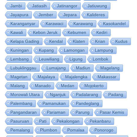
Jambi
Jatiasih
Jatinangor
Jatiuwung
Jayapura
Jember
Jepara
Kalideres
Karanganyar
Karawaci
Karawang
Kasokandel
Kawali
Kebon Jeruk
Kebumen
Kediri
Kelapa Gading
Kendal
Klaten
Krian
Kudus
Kuningan
Kupang
Lamongan
Lampung
Lembang
Leuwiliang
Ligung
Lombok
Lubuklinggau
Lumajang
Madiun
Magelang
Magetan
Majalaya
Majalengka
Makassar
Malang
Manado
Medan
Mojokerto
Morowali Utara
Nganjuk
Padalarang
Padang
Palembang
Pamanukan
Pandeglang
Pangandaran
Pariaman
Parung
Pasar Kemis
Pasuruan
Pati
Pekalongan
Pekanbaru
Pemalang
Plumbon
Pomalaa
Ponorogo