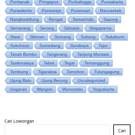
Pontianak
Pringapus
Purbalingga
Purwakarta
Purwokerto
Purworejo
Purwosari
Rancaekek
Rangkasbitung
Rengat
Samarinda
Sayung
Semarang
Serang
Sidoarjo
Singaparna
Slawi
Sleman
Soreang
Subang
Sukabumi
Sukoharjo
Sumedang
Surabaya
Tajur
Tanah Bumbu
Tangerang
Tanjung Morawa
Tasikmalaya
Tebet
Tegal
Temanggung
Tembung
Tigaraksa
Tomohon
Tulungagung
Ujung Batu
Ujung Berung
Uncategorized
Ungaran
Wangon
Wonosobo
Yogyakarta
Cari Lowongan
Cari