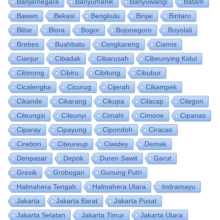
Banjarnegara
Banyumanik
Banyuwangi
Batam
Bawen
Bekasi
Bengkulu
Binjai
Bintaro
Blitar
Blora
Bogor
Bojonegoro
Boyolali
Brebes
Buahbatu
Cengkareng
Ciamis
Cianjur
Cibadak
Cibarusah
Cibeunying Kidul
Cibinong
Cibiru
Cibitung
Cibubur
Cicalengka
Cicurug
Cijerah
Cikampek
Cikande
Cikarang
Cikupa
Cilacap
Cilegon
Cileungsi
Cileunyi
Cimahi
Cimone
Cipanas
Ciparay
Cipayung
Cipondoh
Ciracas
Cirebon
Citeureup
Ciwidey
Demak
Denpasar
Depok
Duren Sawit
Garut
Gresik
Grobogan
Gunung Putri
Halmahera Tengah
Halmahera Utara
Indramayu
Jakarta
Jakarta Barat
Jakarta Pusat
Jakarta Selatan
Jakarta Timur
Jakarta Utara