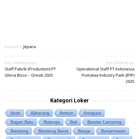
Posted in
Jepara
Navigasi
Pos sebelumnya
Pos berikutnya
Staff Pabrik (Production) PT
Operational Staff PT Indonesia
pos
Gloria Bisco – Gresik 2025
Pomalaa Industry Park (IPIP)
2025
Kategori Loker
Aceh
Ajibarang
Ambon
Antapani
Bagan Batu
Balaraja
Bali
Bandar Lampung
Bandung
Bandung Barat
Banjar
Banjarmasin