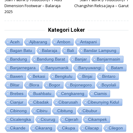
pos
Dimension Footwear – Balaraja
Changshin Reksa Jaya – Garut
2025
Kategori Loker
Aceh
Ajibarang
Ambon
Antapani
Bagan Batu
Balaraja
Bali
Bandar Lampung
Bandung
Bandung Barat
Banjar
Banjarmasin
Banjarnegara
Banyumanik
Banyuwangi
Batam
Bawen
Bekasi
Bengkulu
Binjai
Bintaro
Blitar
Blora
Bogor
Bojonegoro
Boyolali
Brebes
Buahbatu
Cengkareng
Ciamis
Cianjur
Cibadak
Cibarusah
Cibeunying Kidul
Cibinong
Cibiru
Cibitung
Cibubur
Cicalengka
Cicurug
Cijerah
Cikampek
Cikande
Cikarang
Cikupa
Cilacap
Cilegon