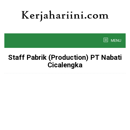
Skip
to
content
MENU
Staff Pabrik (Production) PT Nabati
Cicalengka