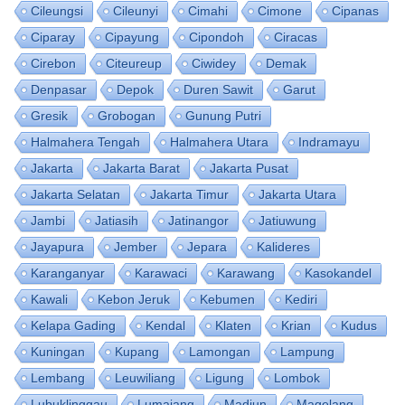
Cileungsi
Cileunyi
Cimahi
Cimone
Cipanas
Ciparay
Cipayung
Cipondoh
Ciracas
Cirebon
Citeureup
Ciwidey
Demak
Denpasar
Depok
Duren Sawit
Garut
Gresik
Grobogan
Gunung Putri
Halmahera Tengah
Halmahera Utara
Indramayu
Jakarta
Jakarta Barat
Jakarta Pusat
Jakarta Selatan
Jakarta Timur
Jakarta Utara
Jambi
Jatiasih
Jatinangor
Jatiuwung
Jayapura
Jember
Jepara
Kalideres
Karanganyar
Karawaci
Karawang
Kasokandel
Kawali
Kebon Jeruk
Kebumen
Kediri
Kelapa Gading
Kendal
Klaten
Krian
Kudus
Kuningan
Kupang
Lamongan
Lampung
Lembang
Leuwiliang
Ligung
Lombok
Lubuklinggau
Lumajang
Madiun
Magelang