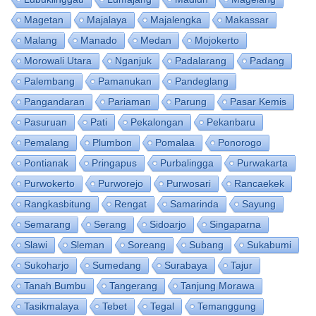
Magetan
Majalaya
Majalengka
Makassar
Malang
Manado
Medan
Mojokerto
Morowali Utara
Nganjuk
Padalarang
Padang
Palembang
Pamanukan
Pandeglang
Pangandaran
Pariaman
Parung
Pasar Kemis
Pasuruan
Pati
Pekalongan
Pekanbaru
Pemalang
Plumbon
Pomalaa
Ponorogo
Pontianak
Pringapus
Purbalingga
Purwakarta
Purwokerto
Purworejo
Purwosari
Rancaekek
Rangkasbitung
Rengat
Samarinda
Sayung
Semarang
Serang
Sidoarjo
Singaparna
Slawi
Sleman
Soreang
Subang
Sukabumi
Sukoharjo
Sumedang
Surabaya
Tajur
Tanah Bumbu
Tangerang
Tanjung Morawa
Tasikmalaya
Tebet
Tegal
Temanggung