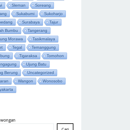
wi
Sleman
Soreang
ang
Sukabumi
Sukoharjo
medang
Surabaya
Tajur
ah Bumbu
Tangerang
jung Morawa
Tasikmalaya
et
Tegal
Temanggung
bung
Tigaraksa
Tomohon
ungagung
Ujung Batu
ng Berung
Uncategorized
aran
Wangon
Wonosobo
yakarta
Lowongan
Cari