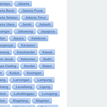
ramayu
Jakarta
arta Barat
Jakarta Pusat
arta Selatan
Jakarta Timur
arta Utara
Jambi
Jatiasih
inangor
Jatiuwung
Jayapura
ber
Jepara
Kalideres
anganyar
Karawaci
awang
Kasokandel
Kawali
on Jeruk
Kebumen
Kediri
apa Gading
Kendal
Klaten
an
Kudus
Kuningan
ang
Lamongan
Lampung
bang
Leuwiliang
Ligung
bok
Lubuklinggau
Lumajang
iun
Magelang
Magetan