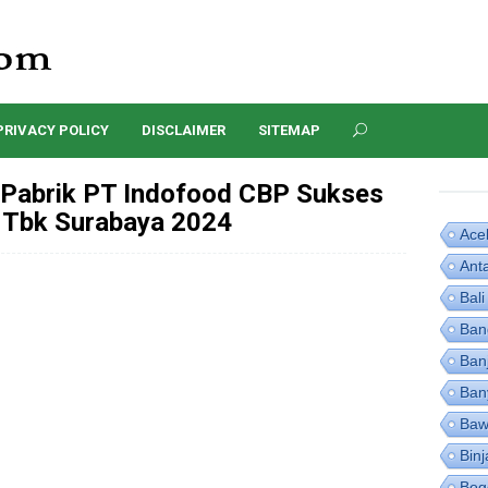
PRIVACY POLICY
DISCLAIMER
SITEMAP
Pabrik PT Indofood CBP Sukses
Tbk Surabaya 2024
Ace
Ant
Bali
Ban
Ban
Ban
Baw
Binj
Bog