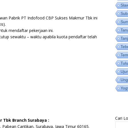
Sla
Sub
awan Pabrik PT Indofood CBP Sukses Makmur Tbk ini
Su
is).
tuk mendaftar pekerjaan ini.
Tan
utup sewaktu – waktu apabila kuota pendaftar telah
Tan
Teb
Tem
Tul
Uju
Ung
Yog
Cari 
 Tbk Branch Surabaya :
c. Pabean Cantikan, Surabaya, Jawa Timur 60165.