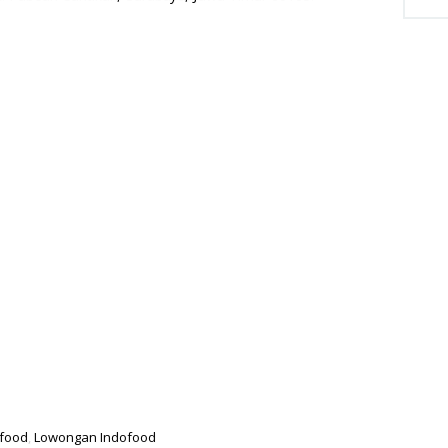
ofood
,
Lowongan Indofood