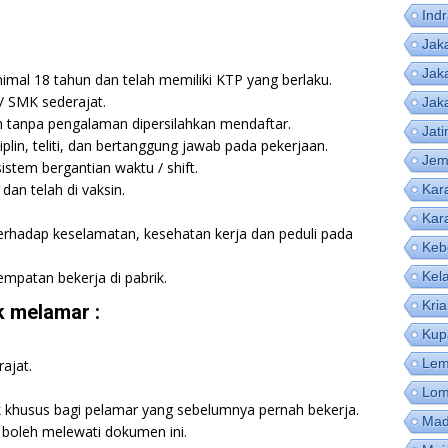
Ind
Jak
Jak
imal 18 tahun dan telah memiliki KTP yang berlaku.
/ SMK sederajat.
Jak
tanpa pengalaman dipersilahkan mendaftar.
Jat
iplin, teliti, dan bertanggung jawab pada pekerjaan.
Jem
istem bergantian waktu / shift.
dan telah di vaksin.
Kar
Kar
terhadap keselamatan, kesehatan kerja dan peduli pada
Keb
mpatan bekerja di pabrik.
Kel
Kri
 melamar :
Kup
Lem
ajat.
Lom
k khusus bagi pelamar yang sebelumnya pernah bekerja.
Mad
boleh melewati dokumen ini.