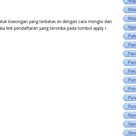
Maj
Mal
Moj
ntuk lowongan yang terbatas ini dengan cara mengisi dan
Nga
lui link pendaftaran yang tersedia pada tombol apply /
Pal
Pan
Par
Pas
Pek
Pom
Pri
Pur
Pur
Ran
Sam
Ser