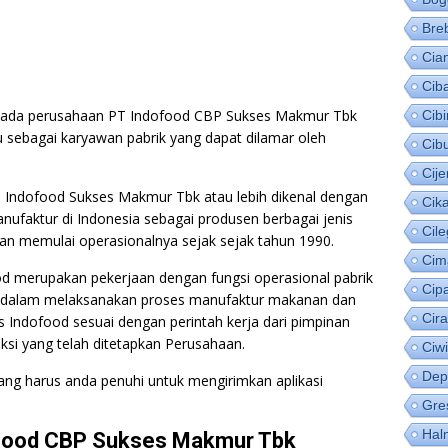
Bre
Cia
Cib
pada perusahaan PT Indofood CBP Sukses Makmur Tbk
Cib
 sebagai karyawan pabrik yang dapat dilamar oleh
Cib
Cije
T Indofood Sukses Makmur Tbk atau lebih dikenal dengan
Cik
faktur di Indonesia sebagai produsen berbagai jenis
Cil
an memulai operasionalnya sejak sejak tahun 1990.
Cim
d merupakan pekerjaan dengan fungsi operasional pabrik
Cip
b dalam melaksanakan proses manufaktur makanan dan
Cir
is Indofood sesuai dengan perintah kerja dari pimpinan
ksi yang telah ditetapkan Perusahaan.
Ciw
Dep
 yang harus anda penuhi untuk mengirimkan aplikasi
Gre
Hal
ofood CBP Sukses Makmur Tbk