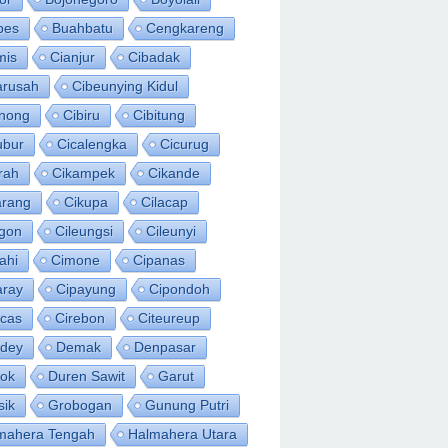
bes
Buahbatu
Cengkareng
mis
Cianjur
Cibadak
arusah
Cibeunying Kidul
inong
Cibiru
Cibitung
ubur
Cicalengka
Cicurug
rah
Cikampek
Cikande
arang
Cikupa
Cilacap
egon
Cileungsi
Cileunyi
ahi
Cimone
Cipanas
aray
Cipayung
Cipondoh
acas
Cirebon
Citeureup
idey
Demak
Denpasar
ok
Duren Sawit
Garut
sik
Grobogan
Gunung Putri
mahera Tengah
Halmahera Utara