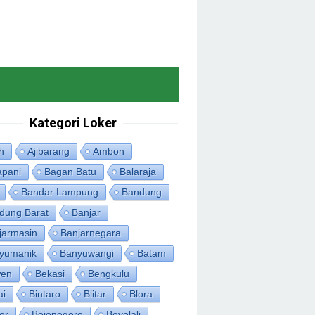
Kategori Loker
h
Ajibarang
Ambon
apani
Bagan Batu
Balaraja
Bandar Lampung
Bandung
dung Barat
Banjar
jarmasin
Banjarnegara
yumanik
Banyuwangi
Batam
en
Bekasi
Bengkulu
ai
Bintaro
Blitar
Blora
or
Bojonegoro
Boyolali