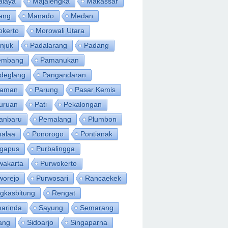
alaya
Majalengka
Makassar
ang
Manado
Medan
okerto
Morowali Utara
njuk
Padalarang
Padang
embang
Pamanukan
deglang
Pangandaran
iaman
Parung
Pasar Kemis
uruan
Pati
Pekalongan
anbaru
Pemalang
Plumbon
alaa
Ponorogo
Pontianak
ngapus
Purbalingga
wakarta
Purwokerto
worejo
Purwosari
Rancaekek
gkasbitung
Rengat
arinda
Sayung
Semarang
ang
Sidoarjo
Singaparna