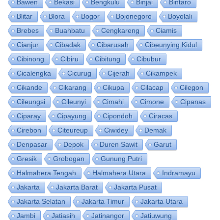
Bawen
Bekasi
Bengkulu
Binjai
Bintaro
Blitar
Blora
Bogor
Bojonegoro
Boyolali
Brebes
Buahbatu
Cengkareng
Ciamis
Cianjur
Cibadak
Cibarusah
Cibeunying Kidul
Cibinong
Cibiru
Cibitung
Cibubur
Cicalengka
Cicurug
Cijerah
Cikampek
Cikande
Cikarang
Cikupa
Cilacap
Cilegon
Cileungsi
Cileunyi
Cimahi
Cimone
Cipanas
Ciparay
Cipayung
Cipondoh
Ciracas
Cirebon
Citeureup
Ciwidey
Demak
Denpasar
Depok
Duren Sawit
Garut
Gresik
Grobogan
Gunung Putri
Halmahera Tengah
Halmahera Utara
Indramayu
Jakarta
Jakarta Barat
Jakarta Pusat
Jakarta Selatan
Jakarta Timur
Jakarta Utara
Jambi
Jatiasih
Jatinangor
Jatiuwung