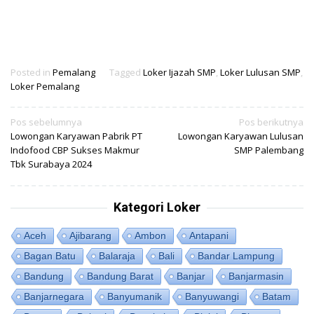
Posted in
Pemalang
Tagged
Loker Ijazah SMP
,
Loker Lulusan SMP
,
Loker Pemalang
Navigasi
Pos sebelumnya
Pos berikutnya
Lowongan Karyawan Pabrik PT
Lowongan Karyawan Lulusan
pos
Indofood CBP Sukses Makmur
SMP Palembang
Tbk Surabaya 2024
Kategori Loker
Aceh
Ajibarang
Ambon
Antapani
Bagan Batu
Balaraja
Bali
Bandar Lampung
Bandung
Bandung Barat
Banjar
Banjarmasin
Banjarnegara
Banyumanik
Banyuwangi
Batam