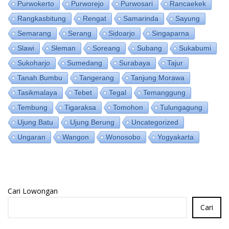
Purwokerto
Purworejo
Purwosari
Rancaekek
Rangkasbitung
Rengat
Samarinda
Sayung
Semarang
Serang
Sidoarjo
Singaparna
Slawi
Sleman
Soreang
Subang
Sukabumi
Sukoharjo
Sumedang
Surabaya
Tajur
Tanah Bumbu
Tangerang
Tanjung Morawa
Tasikmalaya
Tebet
Tegal
Temanggung
Tembung
Tigaraksa
Tomohon
Tulungagung
Ujung Batu
Ujung Berung
Uncategorized
Ungaran
Wangon
Wonosobo
Yogyakarta
Cari Lowongan
Cari