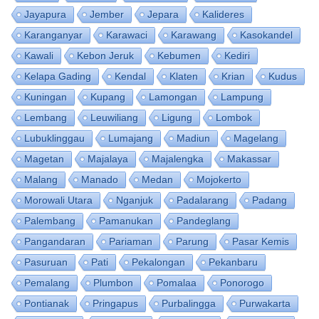
Jayapura
Jember
Jepara
Kalideres
Karanganyar
Karawaci
Karawang
Kasokandel
Kawali
Kebon Jeruk
Kebumen
Kediri
Kelapa Gading
Kendal
Klaten
Krian
Kudus
Kuningan
Kupang
Lamongan
Lampung
Lembang
Leuwiliang
Ligung
Lombok
Lubuklinggau
Lumajang
Madiun
Magelang
Magetan
Majalaya
Majalengka
Makassar
Malang
Manado
Medan
Mojokerto
Morowali Utara
Nganjuk
Padalarang
Padang
Palembang
Pamanukan
Pandeglang
Pangandaran
Pariaman
Parung
Pasar Kemis
Pasuruan
Pati
Pekalongan
Pekanbaru
Pemalang
Plumbon
Pomalaa
Ponorogo
Pontianak
Pringapus
Purbalingga
Purwakarta