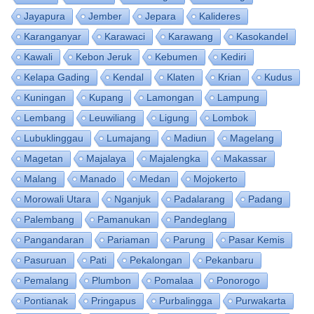
Jayapura
Jember
Jepara
Kalideres
Karanganyar
Karawaci
Karawang
Kasokandel
Kawali
Kebon Jeruk
Kebumen
Kediri
Kelapa Gading
Kendal
Klaten
Krian
Kudus
Kuningan
Kupang
Lamongan
Lampung
Lembang
Leuwiliang
Ligung
Lombok
Lubuklinggau
Lumajang
Madiun
Magelang
Magetan
Majalaya
Majalengka
Makassar
Malang
Manado
Medan
Mojokerto
Morowali Utara
Nganjuk
Padalarang
Padang
Palembang
Pamanukan
Pandeglang
Pangandaran
Pariaman
Parung
Pasar Kemis
Pasuruan
Pati
Pekalongan
Pekanbaru
Pemalang
Plumbon
Pomalaa
Ponorogo
Pontianak
Pringapus
Purbalingga
Purwakarta