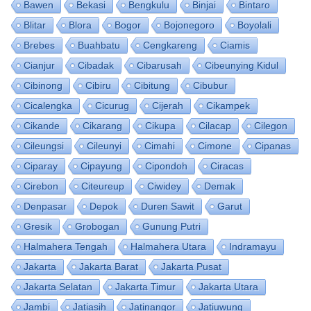
Bawen
Bekasi
Bengkulu
Binjai
Bintaro
Blitar
Blora
Bogor
Bojonegoro
Boyolali
Brebes
Buahbatu
Cengkareng
Ciamis
Cianjur
Cibadak
Cibarusah
Cibeunying Kidul
Cibinong
Cibiru
Cibitung
Cibubur
Cicalengka
Cicurug
Cijerah
Cikampek
Cikande
Cikarang
Cikupa
Cilacap
Cilegon
Cileungsi
Cileunyi
Cimahi
Cimone
Cipanas
Ciparay
Cipayung
Cipondoh
Ciracas
Cirebon
Citeureup
Ciwidey
Demak
Denpasar
Depok
Duren Sawit
Garut
Gresik
Grobogan
Gunung Putri
Halmahera Tengah
Halmahera Utara
Indramayu
Jakarta
Jakarta Barat
Jakarta Pusat
Jakarta Selatan
Jakarta Timur
Jakarta Utara
Jambi
Jatiasih
Jatinangor
Jatiuwung