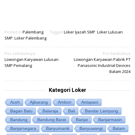
Posted in
Palembang
Tagged
Loker Ijazah SMP
,
Loker Lulusan
SMP
,
Loker Palembang
Navigasi
Pos sebelumnya
Pos berikutnya
Lowongan Karyawan Lulusan
Lowongan Karyawan Pabrik PT
pos
SMP Pemalang
Panasonic Industrial Devices
Batam 2024
Kategori Loker
Aceh
Ajibarang
Ambon
Antapani
Bagan Batu
Balaraja
Bali
Bandar Lampung
Bandung
Bandung Barat
Banjar
Banjarmasin
Banjarnegara
Banyumanik
Banyuwangi
Batam