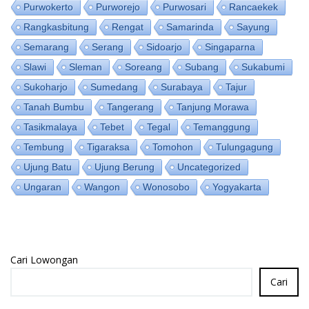
Purwokerto
Purworejo
Purwosari
Rancaekek
Rangkasbitung
Rengat
Samarinda
Sayung
Semarang
Serang
Sidoarjo
Singaparna
Slawi
Sleman
Soreang
Subang
Sukabumi
Sukoharjo
Sumedang
Surabaya
Tajur
Tanah Bumbu
Tangerang
Tanjung Morawa
Tasikmalaya
Tebet
Tegal
Temanggung
Tembung
Tigaraksa
Tomohon
Tulungagung
Ujung Batu
Ujung Berung
Uncategorized
Ungaran
Wangon
Wonosobo
Yogyakarta
Cari Lowongan
Cari