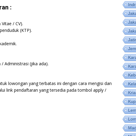
Ind
an :
Jak
Jak
Vitae / CV).
 penduduk (KTP).
Jak
Jat
akademik.
Jem
Kar
 Administrasi (jika ada).
Kar
Keb
ntuk lowongan yang terbatas ini dengan cara mengisi dan
Kel
lui link pendaftaran yang tersedia pada tombol apply /
Kri
Kup
Lem
Lom
Mad