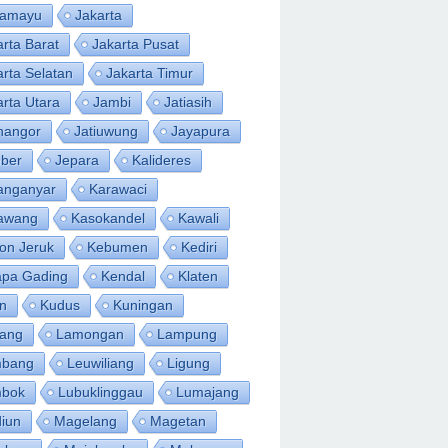
ramayu
Jakarta
arta Barat
Jakarta Pusat
arta Selatan
Jakarta Timur
arta Utara
Jambi
Jatiasih
inangor
Jatiuwung
Jayapura
ber
Jepara
Kalideres
anganyar
Karawaci
awang
Kasokandel
Kawali
on Jeruk
Kebumen
Kediri
apa Gading
Kendal
Klaten
an
Kudus
Kuningan
ang
Lamongan
Lampung
bang
Leuwiliang
Ligung
bok
Lubuklinggau
Lumajang
iun
Magelang
Magetan