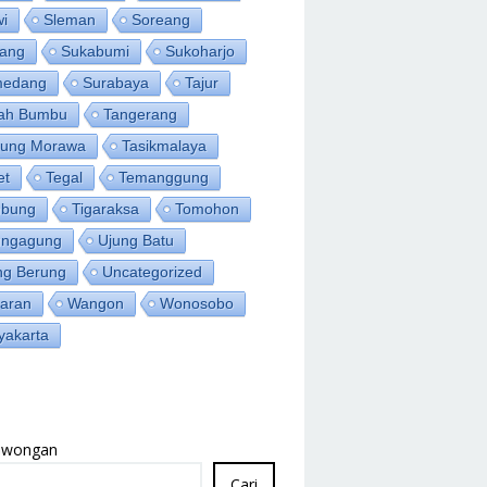
wi
Sleman
Soreang
ang
Sukabumi
Sukoharjo
medang
Surabaya
Tajur
ah Bumbu
Tangerang
jung Morawa
Tasikmalaya
et
Tegal
Temanggung
bung
Tigaraksa
Tomohon
ungagung
Ujung Batu
ng Berung
Uncategorized
aran
Wangon
Wonosobo
yakarta
Lowongan
Cari