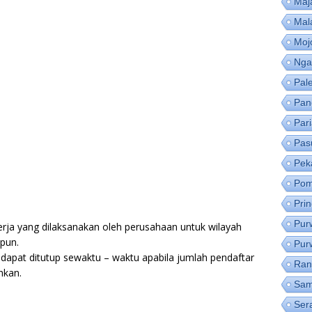
Maj
Mal
Moj
Nga
Pal
Pan
Par
Pas
Pek
Pom
Pri
Pur
erja yang dilaksanakan oleh perusahaan untuk wilayah
pun.
Pur
dapat ditutup sewaktu – waktu apabila jumlah pendaftar
Ran
hkan.
Sam
Ser