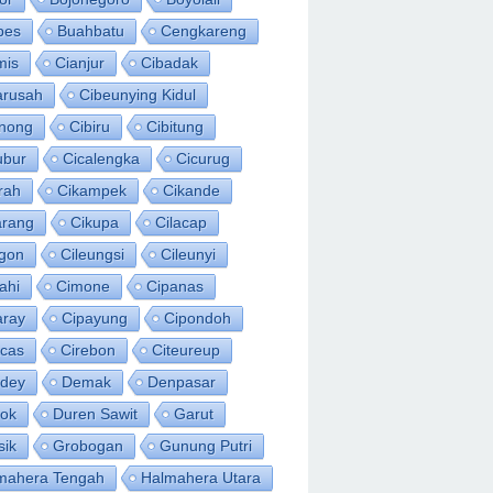
bes
Buahbatu
Cengkareng
mis
Cianjur
Cibadak
arusah
Cibeunying Kidul
inong
Cibiru
Cibitung
ubur
Cicalengka
Cicurug
rah
Cikampek
Cikande
arang
Cikupa
Cilacap
egon
Cileungsi
Cileunyi
ahi
Cimone
Cipanas
aray
Cipayung
Cipondoh
acas
Cirebon
Citeureup
idey
Demak
Denpasar
ok
Duren Sawit
Garut
sik
Grobogan
Gunung Putri
mahera Tengah
Halmahera Utara