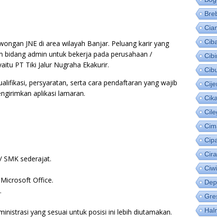
Bre
Cia
Cib
wongan JNE di area wilayah Banjar. Peluang karir yang
m bidang admin untuk bekerja pada perusahaan /
Cib
tu PT Tiki Jalur Nugraha Ekakurir.
Cib
alifikasi, persyaratan, serta cara pendaftaran yang wajib
Cije
ngirimkan aplikasi lamaran.
Cik
Cil
Cim
Cip
Cir
/ SMK sederajat.
Ciw
icrosoft Office.
Dep
.
Gre
Hal
nistrasi yang sesuai untuk posisi ini lebih diutamakan.