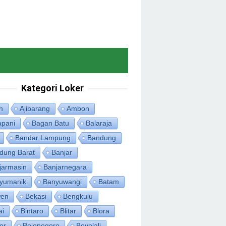
Kategori Loker
h
Ajibarang
Ambon
apani
Bagan Batu
Balaraja
Bandar Lampung
Bandung
dung Barat
Banjar
jarmasin
Banjarnegara
yumanik
Banyuwangi
Batam
en
Bekasi
Bengkulu
ai
Bintaro
Blitar
Blora
or
Bojonegoro
Boyolali