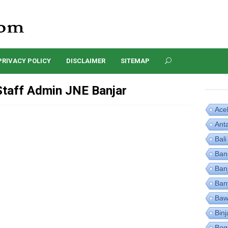
PRIVACY POLICY
DISCLAIMER
SITEMAP
taff Admin JNE Banjar
Ace
Ant
Bali
Ban
Ban
Ban
Baw
Binj
Bog