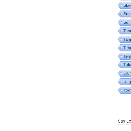
Sla
Sub
Su
Tan
Tan
Teb
Tem
Tul
Uju
Ung
Yog
Cari 