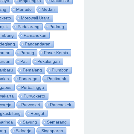
alaya
Majalengka
Makassar
ang
Manado
Medan
okerto
Morowali Utara
njuk
Padalarang
Padang
embang
Pamanukan
deglang
Pangandaran
iaman
Parung
Pasar Kemis
uruan
Pati
Pekalongan
anbaru
Pemalang
Plumbon
alaa
Ponorogo
Pontianak
ngapus
Purbalingga
wakarta
Purwokerto
worejo
Purwosari
Rancaekek
gkasbitung
Rengat
arinda
Sayung
Semarang
ang
Sidoarjo
Singaparna