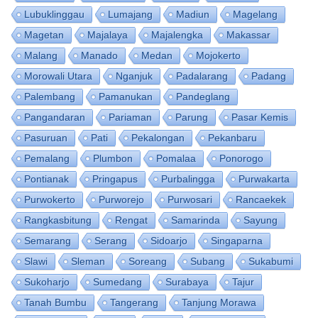
Lubuklinggau
Lumajang
Madiun
Magelang
Magetan
Majalaya
Majalengka
Makassar
Malang
Manado
Medan
Mojokerto
Morowali Utara
Nganjuk
Padalarang
Padang
Palembang
Pamanukan
Pandeglang
Pangandaran
Pariaman
Parung
Pasar Kemis
Pasuruan
Pati
Pekalongan
Pekanbaru
Pemalang
Plumbon
Pomalaa
Ponorogo
Pontianak
Pringapus
Purbalingga
Purwakarta
Purwokerto
Purworejo
Purwosari
Rancaekek
Rangkasbitung
Rengat
Samarinda
Sayung
Semarang
Serang
Sidoarjo
Singaparna
Slawi
Sleman
Soreang
Subang
Sukabumi
Sukoharjo
Sumedang
Surabaya
Tajur
Tanah Bumbu
Tangerang
Tanjung Morawa