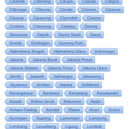
Cikande
Cikarang
Cikupa
Cilacap
Cilegon
Cileungsi
Cileunyi
Cimahi
Cimone
Cipanas
Ciparay
Cipayung
Cipondoh
Ciracas
Cirebon
Citeureup
Ciwidey
Demak
Denpasar
Depok
Duren Sawit
Garut
Gresik
Grobogan
Gunung Putri
Halmahera Tengah
Halmahera Utara
Indramayu
Jakarta
Jakarta Barat
Jakarta Pusat
Jakarta Selatan
Jakarta Timur
Jakarta Utara
Jambi
Jatiasih
Jatinangor
Jatiuwung
Jayapura
Jember
Jepara
Kalideres
Karanganyar
Karawaci
Karawang
Kasokandel
Kawali
Kebon Jeruk
Kebumen
Kediri
Kelapa Gading
Kendal
Klaten
Krian
Kudus
Kuningan
Kupang
Lamongan
Lampung
Lembang
Leuwiliang
Ligung
Lombok