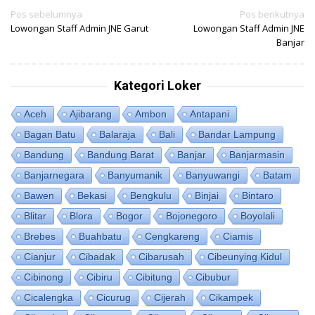
Navigasi
Pos sebelumnya
Pos berikutnya
Lowongan Staff Admin JNE Garut
Lowongan Staff Admin JNE
pos
Banjar
Kategori Loker
Aceh
Ajibarang
Ambon
Antapani
Bagan Batu
Balaraja
Bali
Bandar Lampung
Bandung
Bandung Barat
Banjar
Banjarmasin
Banjarnegara
Banyumanik
Banyuwangi
Batam
Bawen
Bekasi
Bengkulu
Binjai
Bintaro
Blitar
Blora
Bogor
Bojonegoro
Boyolali
Brebes
Buahbatu
Cengkareng
Ciamis
Cianjur
Cibadak
Cibarusah
Cibeunying Kidul
Cibinong
Cibiru
Cibitung
Cibubur
Cicalengka
Cicurug
Cijerah
Cikampek