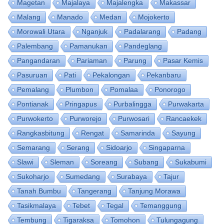
Magetan
Majalaya
Majalengka
Makassar
Malang
Manado
Medan
Mojokerto
Morowali Utara
Nganjuk
Padalarang
Padang
Palembang
Pamanukan
Pandeglang
Pangandaran
Pariaman
Parung
Pasar Kemis
Pasuruan
Pati
Pekalongan
Pekanbaru
Pemalang
Plumbon
Pomalaa
Ponorogo
Pontianak
Pringapus
Purbalingga
Purwakarta
Purwokerto
Purworejo
Purwosari
Rancaekek
Rangkasbitung
Rengat
Samarinda
Sayung
Semarang
Serang
Sidoarjo
Singaparna
Slawi
Sleman
Soreang
Subang
Sukabumi
Sukoharjo
Sumedang
Surabaya
Tajur
Tanah Bumbu
Tangerang
Tanjung Morawa
Tasikmalaya
Tebet
Tegal
Temanggung
Tembung
Tigaraksa
Tomohon
Tulungagung