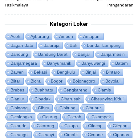
pos
Tasikmalaya
Pangandaran
Kategori Loker
Aceh
Ajibarang
Ambon
Antapani
Bagan Batu
Balaraja
Bali
Bandar Lampung
Bandung
Bandung Barat
Banjar
Banjarmasin
Banjarnegara
Banyumanik
Banyuwangi
Batam
Bawen
Bekasi
Bengkulu
Binjai
Bintaro
Blitar
Blora
Bogor
Bojonegoro
Boyolali
Brebes
Buahbatu
Cengkareng
Ciamis
Cianjur
Cibadak
Cibarusah
Cibeunying Kidul
Cibinong
Cibiru
Cibitung
Cibubur
Cicalengka
Cicurug
Cijerah
Cikampek
Cikande
Cikarang
Cikupa
Cilacap
Cilegon
Cileungsi
Cileunyi
Cimahi
Cimone
Cipanas