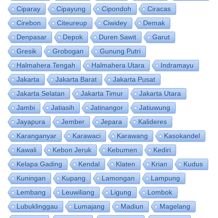
Ciparay
Cipayung
Cipondoh
Ciracas
Cirebon
Citeureup
Ciwidey
Demak
Denpasar
Depok
Duren Sawit
Garut
Gresik
Grobogan
Gunung Putri
Halmahera Tengah
Halmahera Utara
Indramayu
Jakarta
Jakarta Barat
Jakarta Pusat
Jakarta Selatan
Jakarta Timur
Jakarta Utara
Jambi
Jatiasih
Jatinangor
Jatiuwung
Jayapura
Jember
Jepara
Kalideres
Karanganyar
Karawaci
Karawang
Kasokandel
Kawali
Kebon Jeruk
Kebumen
Kediri
Kelapa Gading
Kendal
Klaten
Krian
Kudus
Kuningan
Kupang
Lamongan
Lampung
Lembang
Leuwiliang
Ligung
Lombok
Lubuklinggau
Lumajang
Madiun
Magelang