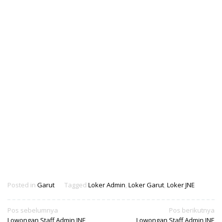
Posted in
Garut
Tagged
Loker Admin
,
Loker Garut
,
Loker JNE
Navigasi
Pos sebelumnya
Pos berikutnya
Lowongan Staff Admin JNE
Lowongan Staff Admin JNE