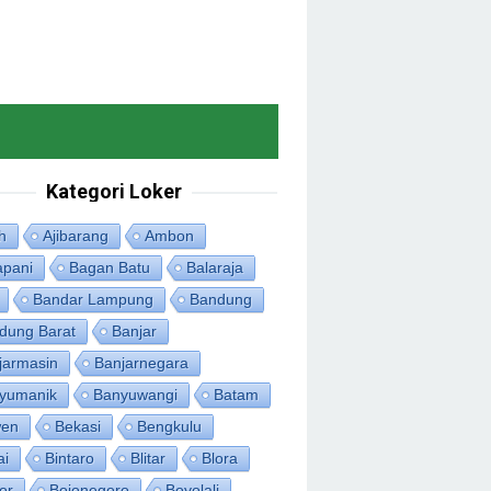
Kategori Loker
h
Ajibarang
Ambon
apani
Bagan Batu
Balaraja
Bandar Lampung
Bandung
dung Barat
Banjar
jarmasin
Banjarnegara
yumanik
Banyuwangi
Batam
en
Bekasi
Bengkulu
ai
Bintaro
Blitar
Blora
or
Bojonegoro
Boyolali