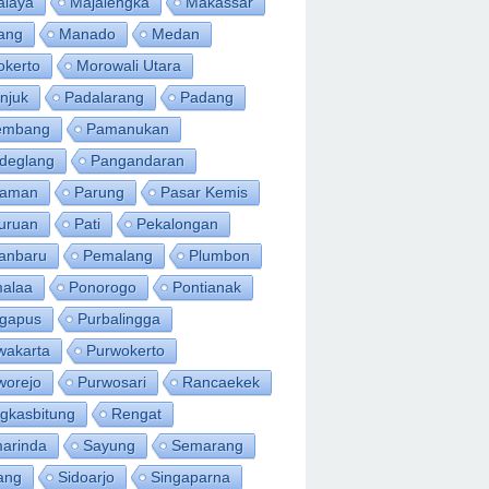
alaya
Majalengka
Makassar
ang
Manado
Medan
okerto
Morowali Utara
njuk
Padalarang
Padang
embang
Pamanukan
deglang
Pangandaran
iaman
Parung
Pasar Kemis
uruan
Pati
Pekalongan
anbaru
Pemalang
Plumbon
alaa
Ponorogo
Pontianak
ngapus
Purbalingga
wakarta
Purwokerto
worejo
Purwosari
Rancaekek
gkasbitung
Rengat
arinda
Sayung
Semarang
ang
Sidoarjo
Singaparna