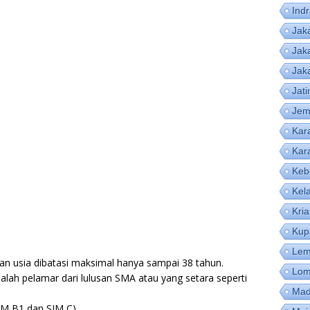
Ind
Jak
Jak
Jak
Jat
Jem
Kar
Kar
Keb
Kel
Kri
Kup
Lem
gan usia dibatasi maksimal hanya sampai 38 tahun.
Lom
adalah pelamar dari lulusan SMA atau yang setara seperti
Mad
IM B1 dan SIM C).