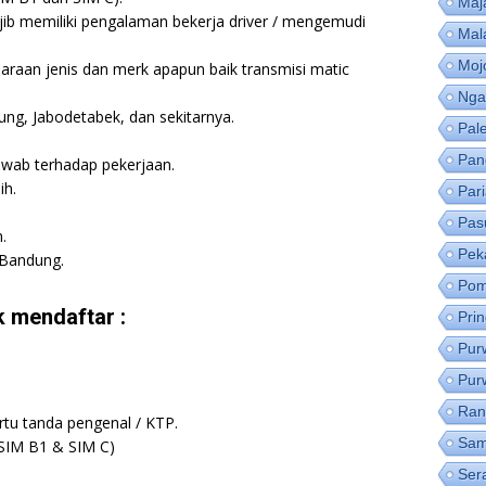
Maj
ib memiliki pengalaman bekerja driver / mengemudi
Mal
Moj
aan jenis dan merk apapun baik transmisi matic
Nga
ung, Jabodetabek, dan sekitarnya.
Pal
Pan
jawab terhadap pekerjaan.
ih.
Par
Pas
.
Pek
 Bandung.
Pom
 mendaftar :
Pri
Pur
Pur
Ran
artu tanda pengenal / KTP.
Sam
(SIM B1 & SIM C)
Ser