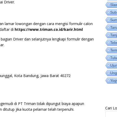
i Driver.
Sla
Sub
Su
kan lamar lowongan dengan cara mengisi formulir calon
Tan
daftar di
https://www.triman.co.id/karir.html
Tan
a bagian Driver dan selanjutnya lengkapi formulir dengan
Teb
ar.
Tem
Tul
Uju
Ung
ununggal, Kota Bandung, Jawa Barat 40272
Yog
ngemudi di PT Triman tidak dipungut biaya apapun
Cari 
n ditutup jika kuota pelamar telah terpenuhi.