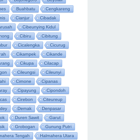
bes
Buahbatu
Cengkareng
mis
Cianjur
Cibadak
arusah
Cibeunying Kidul
inong
Cibiru
Cibitung
ubur
Cicalengka
Cicurug
rah
Cikampek
Cikande
arang
Cikupa
Cilacap
egon
Cileungsi
Cileunyi
ahi
Cimone
Cipanas
aray
Cipayung
Cipondoh
acas
Cirebon
Citeureup
idey
Demak
Denpasar
ok
Duren Sawit
Garut
sik
Grobogan
Gunung Putri
mahera Tengah
Halmahera Utara