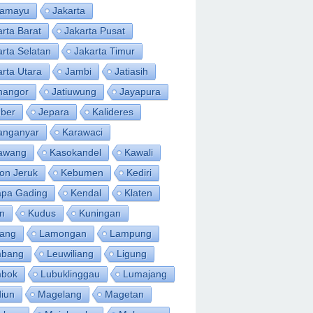
ramayu
Jakarta
arta Barat
Jakarta Pusat
arta Selatan
Jakarta Timur
arta Utara
Jambi
Jatiasih
inangor
Jatiuwung
Jayapura
ber
Jepara
Kalideres
anganyar
Karawaci
awang
Kasokandel
Kawali
on Jeruk
Kebumen
Kediri
apa Gading
Kendal
Klaten
an
Kudus
Kuningan
ang
Lamongan
Lampung
bang
Leuwiliang
Ligung
bok
Lubuklinggau
Lumajang
iun
Magelang
Magetan