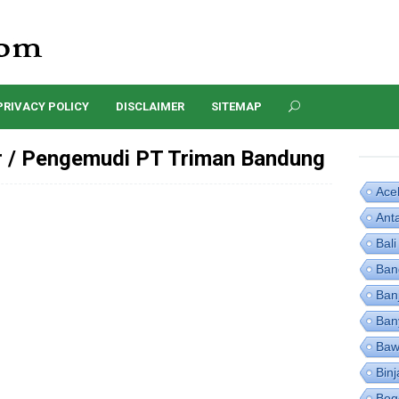
PRIVACY POLICY
DISCLAIMER
SITEMAP
r / Pengemudi PT Triman Bandung
Ace
Ant
Bali
Ban
Ban
Ban
Baw
Binj
Bog