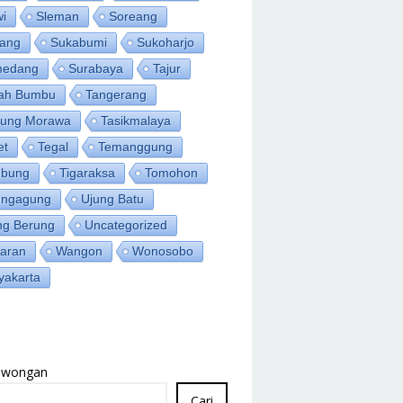
wi
Sleman
Soreang
ang
Sukabumi
Sukoharjo
medang
Surabaya
Tajur
ah Bumbu
Tangerang
jung Morawa
Tasikmalaya
et
Tegal
Temanggung
bung
Tigaraksa
Tomohon
ungagung
Ujung Batu
ng Berung
Uncategorized
aran
Wangon
Wonosobo
yakarta
Lowongan
Cari