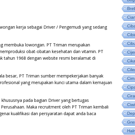
Bre
Cia
Cib
owongan kerja sebagai Driver / Pengemudi yang sedang
Cib
Cib
yang membuka lowongan. PT Triman merupakan
memproduksi obat-obatan kesehatan dan vitamin. PT
Cije
ak tahun 1968 dengan website resmi beralamat di
Cik
Cil
ala besar, PT Triman sumber mempekerjakan banyak
Cim
rofesional yang merupakan kunci utama dalam kemajuan
Cip
Cir
khususnya pada bagian Driver yang bertugas
Ciw
Perusahaan. Maka recruitment oleh PT Triman kembali
nai kualifikasi dan persyaratan dapat anda baca
Dep
Gre
Hal