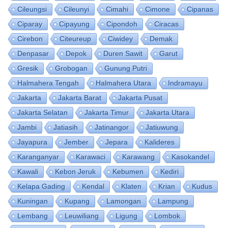
Cileungsi
Cileunyi
Cimahi
Cimone
Cipanas
Ciparay
Cipayung
Cipondoh
Ciracas
Cirebon
Citeureup
Ciwidey
Demak
Denpasar
Depok
Duren Sawit
Garut
Gresik
Grobogan
Gunung Putri
Halmahera Tengah
Halmahera Utara
Indramayu
Jakarta
Jakarta Barat
Jakarta Pusat
Jakarta Selatan
Jakarta Timur
Jakarta Utara
Jambi
Jatiasih
Jatinangor
Jatiuwung
Jayapura
Jember
Jepara
Kalideres
Karanganyar
Karawaci
Karawang
Kasokandel
Kawali
Kebon Jeruk
Kebumen
Kediri
Kelapa Gading
Kendal
Klaten
Krian
Kudus
Kuningan
Kupang
Lamongan
Lampung
Lembang
Leuwiliang
Ligung
Lombok