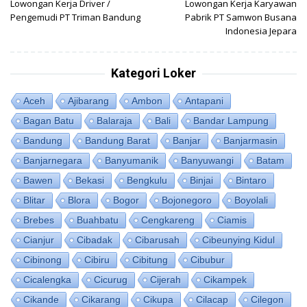
Lowongan Kerja Driver /
Lowongan Kerja Karyawan
pos
Pengemudi PT Triman Bandung
Pabrik PT Samwon Busana
Indonesia Jepara
Kategori Loker
Aceh
Ajibarang
Ambon
Antapani
Bagan Batu
Balaraja
Bali
Bandar Lampung
Bandung
Bandung Barat
Banjar
Banjarmasin
Banjarnegara
Banyumanik
Banyuwangi
Batam
Bawen
Bekasi
Bengkulu
Binjai
Bintaro
Blitar
Blora
Bogor
Bojonegoro
Boyolali
Brebes
Buahbatu
Cengkareng
Ciamis
Cianjur
Cibadak
Cibarusah
Cibeunying Kidul
Cibinong
Cibiru
Cibitung
Cibubur
Cicalengka
Cicurug
Cijerah
Cikampek
Cikande
Cikarang
Cikupa
Cilacap
Cilegon