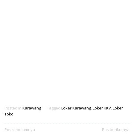
Posted in
Karawang
Tagged
Loker Karawang
,
Loker KKV
,
Loker
Toko
Navigasi
Pos sebelumnya
Pos berikutnya