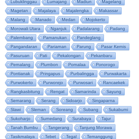
Lubuklinggau
Lumajang
Madiun
Magelang
Magetan
Majalaya
Majalengka
Makassar
Malang
Manado
Medan
Mojokerto
Morowali Utara
Nganjuk
Padalarang
Padang
Palembang
Pamanukan
Pandeglang
Pangandaran
Pariaman
Parung
Pasar Kemis
Pasuruan
Pati
Pekalongan
Pekanbaru
Pemalang
Plumbon
Pomalaa
Ponorogo
Pontianak
Pringapus
Purbalingga
Purwakarta
Purwokerto
Purworejo
Purwosari
Rancaekek
Rangkasbitung
Rengat
Samarinda
Sayung
Semarang
Serang
Sidoarjo
Singaparna
Slawi
Sleman
Soreang
Subang
Sukabumi
Sukoharjo
Sumedang
Surabaya
Tajur
Tanah Bumbu
Tangerang
Tanjung Morawa
Tasikmalaya
Tebet
Tegal
Temanggung