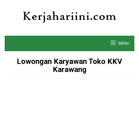
Skip
to
content
MENU
Lowongan Karyawan Toko KKV
Karawang