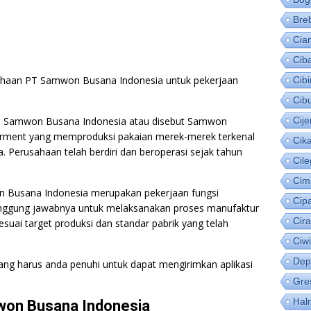
Bre
Cia
Cib
ahaan PT Samwon Busana Indonesia untuk pekerjaan
Cib
Cib
 PT Samwon Busana Indonesia atau disebut Samwon
Cije
rment yang memproduksi pakaian merek-merek terkenal
Cik
. Perusahaan telah berdiri dan beroperasi sejak tahun
Cil
Cim
 Busana Indonesia merupakan pekerjaan fungsi
Cip
tanggung jawabnya untuk melaksanakan proses manufaktur
Cir
suai target produksi dan standar pabrik yang telah
Ciw
Dep
 yang harus anda penuhi untuk dapat mengirimkan aplikasi
Gre
Hal
won Busana Indonesia