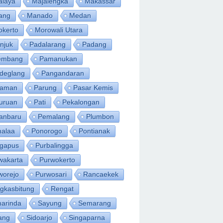
alaya
Majalengka
Makassar
ang
Manado
Medan
okerto
Morowali Utara
njuk
Padalarang
Padang
embang
Pamanukan
deglang
Pangandaran
iaman
Parung
Pasar Kemis
uruan
Pati
Pekalongan
anbaru
Pemalang
Plumbon
alaa
Ponorogo
Pontianak
ngapus
Purbalingga
wakarta
Purwokerto
worejo
Purwosari
Rancaekek
gkasbitung
Rengat
arinda
Sayung
Semarang
ang
Sidoarjo
Singaparna