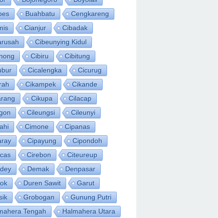
bes
Buahbatu
Cengkareng
mis
Cianjur
Cibadak
arusah
Cibeunying Kidul
inong
Cibiru
Cibitung
ubur
Cicalengka
Cicurug
rah
Cikampek
Cikande
arang
Cikupa
Cilacap
egon
Cileungsi
Cileunyi
ahi
Cimone
Cipanas
aray
Cipayung
Cipondoh
acas
Cirebon
Citeureup
idey
Demak
Denpasar
ok
Duren Sawit
Garut
sik
Grobogan
Gunung Putri
mahera Tengah
Halmahera Utara