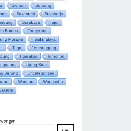
wi
Sleman
Soreang
ang
Sukabumi
Sukoharjo
medang
Surabaya
Tajur
ah Bumbu
Tangerang
jung Morawa
Tasikmalaya
et
Tegal
Temanggung
bung
Tigaraksa
Tomohon
ungagung
Ujung Batu
ng Berung
Uncategorized
aran
Wangon
Wonosobo
yakarta
Lowongan
Cari