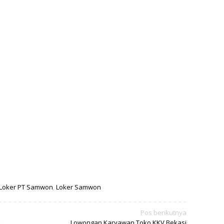
Loker PT Samwon
,
Loker Samwon
Pos berikutnya
Lowongan Karyawan Toko KKV Bekasi