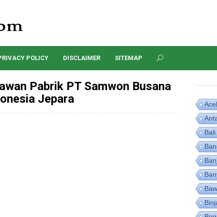
PRIVACY POLICY
DISCLAIMER
SITEMAP
yawan Pabrik PT Samwon Busana
donesia Jepara
Ace
Ant
Bali
Ban
Ban
Ban
Baw
Binj
Bog