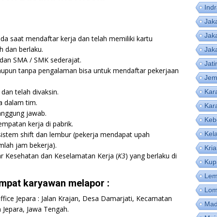
Ind
Jak
Jak
ada saat mendaftar kerja dan telah memiliki kartu
h dan berlaku.
Jak
, dan SMA / SMK sederajat.
Jat
pun tanpa pengalaman bisa untuk mendaftar pekerjaan
Jem
dan telah divaksin.
Kar
a dalam tim.
Kar
rtanggung jawab.
Keb
mpatan kerja di pabrik.
sistem shift dan lembur (pekerja mendapat upah
Kel
mlah jam bekerja).
Kri
r Kesehatan dan Keselamatan Kerja (
K3
) yang berlaku di
Kup
Lem
empat karyawan melapor :
Lom
ice Jepara : Jalan Krajan, Desa Damarjati, Kecamatan
Mad
 Jepara, Jawa Tengah.