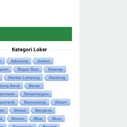
Kategori Loker
h
Ajibarang
Ambon
apani
Bagan Batu
Balaraja
Bandar Lampung
Bandung
dung Barat
Banjar
jarmasin
Banjarnegara
yumanik
Banyuwangi
Batam
en
Bekasi
Bengkulu
ai
Bintaro
Blitar
Blora
or
Bojonegoro
Boyolali