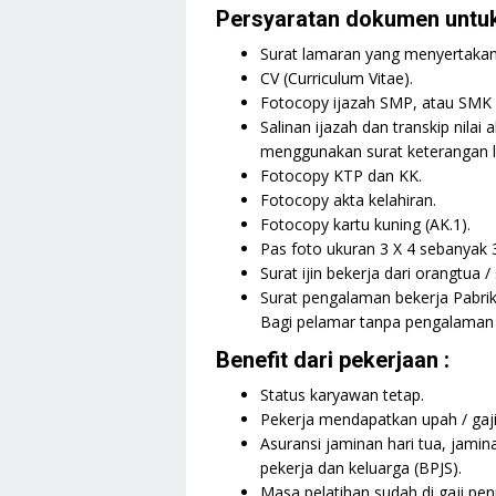
Persyaratan dokumen untuk
Surat lamaran yang menyertakan
CV (Curriculum Vitae).
Fotocopy ijazah SMP, atau SMK 
Salinan ijazah dan transkip nilai
menggunakan surat keterangan lu
Fotocopy KTP dan KK.
Fotocopy akta kelahiran.
Fotocopy kartu kuning (AK.1).
Pas foto ukuran 3 X 4 sebanyak 
Surat ijin bekerja dari orangtua / 
Surat pengalaman bekerja Pabri
Bagi pelamar tanpa pengalaman 
Benefit dari pekerjaan :
Status karyawan tetap.
Pekerja mendapatkan upah / gaji
Asuransi jaminan hari tua, jami
pekerja dan keluarga (BPJS).
Masa pelatihan sudah di gaji pen