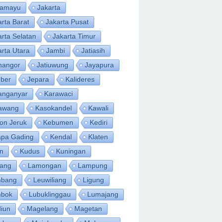
ramayu
Jakarta
arta Barat
Jakarta Pusat
arta Selatan
Jakarta Timur
arta Utara
Jambi
Jatiasih
inangor
Jatiuwung
Jayapura
ber
Jepara
Kalideres
anganyar
Karawaci
awang
Kasokandel
Kawali
on Jeruk
Kebumen
Kediri
apa Gading
Kendal
Klaten
an
Kudus
Kuningan
ang
Lamongan
Lampung
bang
Leuwiliang
Ligung
bok
Lubuklinggau
Lumajang
iun
Magelang
Magetan