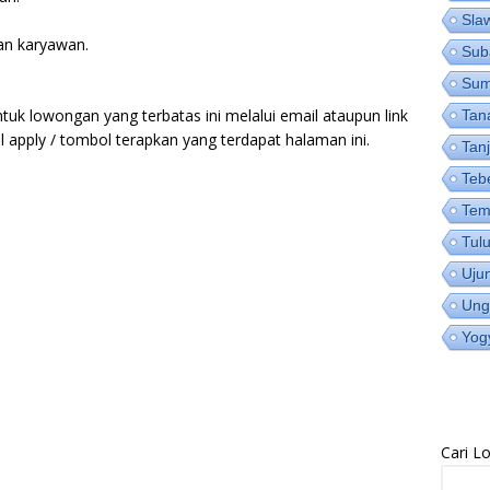
Sla
tan karyawan.
Sub
Su
tuk lowongan yang terbatas ini melalui email ataupun link
Tan
 apply / tombol terapkan yang terdapat halaman ini.
Tan
Teb
Tem
Tul
Uju
Ung
Yog
Cari 