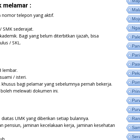
Maj
 melamar :
Mal
 nomor telepon yang aktif.
Moj
Nga
/ SMK sederajat.
 akademik. Bagi yang belum diterbitkan ijazah, bisa
Pal
lus / SKL.
Pan
Par
Pas
3 lembar.
Pek
suami / isteri.
Pom
k khusus bagi pelamar yang sebelumnya pernah bekerja.
boleh melewati dokumen ini.
Pri
Pur
Pur
 diatas UMK yang diberikan setiap bulannya.
Ran
nan pensiun, jaminan kecelakaan kerja, jaminan kesehatan
Sam
Ser
uh.