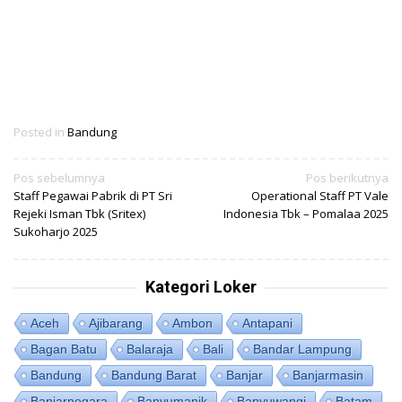
Posted in
Bandung
Navigasi
Pos sebelumnya
Pos berikutnya
Staff Pegawai Pabrik di PT Sri
Operational Staff PT Vale
pos
Rejeki Isman Tbk (Sritex)
Indonesia Tbk – Pomalaa 2025
Sukoharjo 2025
Kategori Loker
Aceh
Ajibarang
Ambon
Antapani
Bagan Batu
Balaraja
Bali
Bandar Lampung
Bandung
Bandung Barat
Banjar
Banjarmasin
Banjarnegara
Banyumanik
Banyuwangi
Batam