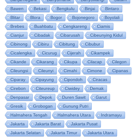
Bawen
Bekasi
Bengkulu
Binjai
Bintaro
Blitar
Blora
Bogor
Bojonegoro
Boyolali
Brebes
Buahbatu
Cengkareng
Ciamis
Cianjur
Cibadak
Cibarusah
Cibeunying Kidul
Cibinong
Cibiru
Cibitung
Cibubur
Cicalengka
Cicurug
Cijerah
Cikampek
Cikande
Cikarang
Cikupa
Cilacap
Cilegon
Cileungsi
Cileunyi
Cimahi
Cimone
Cipanas
Ciparay
Cipayung
Cipondoh
Ciracas
Cirebon
Citeureup
Ciwidey
Demak
Denpasar
Depok
Duren Sawit
Garut
Gresik
Grobogan
Gunung Putri
Halmahera Tengah
Halmahera Utara
Indramayu
Jakarta
Jakarta Barat
Jakarta Pusat
Jakarta Selatan
Jakarta Timur
Jakarta Utara