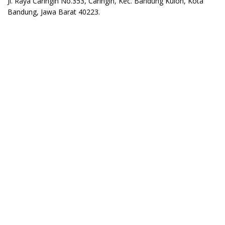
Jl. Raya Caringin No.353, Caringin, Kec. Bandung Kulon, Kota
Bandung, Jawa Barat 40223.