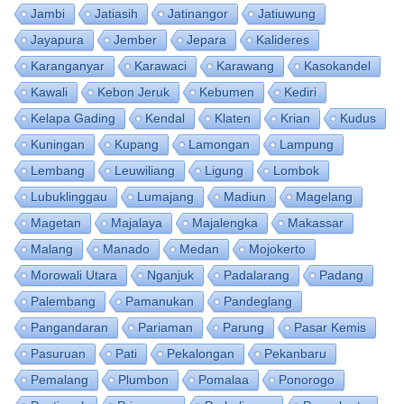
Jambi
Jatiasih
Jatinangor
Jatiuwung
Jayapura
Jember
Jepara
Kalideres
Karanganyar
Karawaci
Karawang
Kasokandel
Kawali
Kebon Jeruk
Kebumen
Kediri
Kelapa Gading
Kendal
Klaten
Krian
Kudus
Kuningan
Kupang
Lamongan
Lampung
Lembang
Leuwiliang
Ligung
Lombok
Lubuklinggau
Lumajang
Madiun
Magelang
Magetan
Majalaya
Majalengka
Makassar
Malang
Manado
Medan
Mojokerto
Morowali Utara
Nganjuk
Padalarang
Padang
Palembang
Pamanukan
Pandeglang
Pangandaran
Pariaman
Parung
Pasar Kemis
Pasuruan
Pati
Pekalongan
Pekanbaru
Pemalang
Plumbon
Pomalaa
Ponorogo