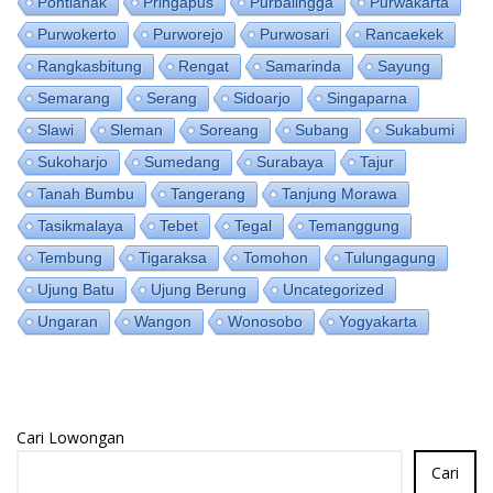
Pontianak
Pringapus
Purbalingga
Purwakarta
Purwokerto
Purworejo
Purwosari
Rancaekek
Rangkasbitung
Rengat
Samarinda
Sayung
Semarang
Serang
Sidoarjo
Singaparna
Slawi
Sleman
Soreang
Subang
Sukabumi
Sukoharjo
Sumedang
Surabaya
Tajur
Tanah Bumbu
Tangerang
Tanjung Morawa
Tasikmalaya
Tebet
Tegal
Temanggung
Tembung
Tigaraksa
Tomohon
Tulungagung
Ujung Batu
Ujung Berung
Uncategorized
Ungaran
Wangon
Wonosobo
Yogyakarta
Cari Lowongan
Cari