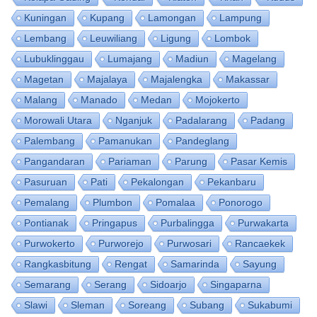
Kuningan
Kupang
Lamongan
Lampung
Lembang
Leuwiliang
Ligung
Lombok
Lubuklinggau
Lumajang
Madiun
Magelang
Magetan
Majalaya
Majalengka
Makassar
Malang
Manado
Medan
Mojokerto
Morowali Utara
Nganjuk
Padalarang
Padang
Palembang
Pamanukan
Pandeglang
Pangandaran
Pariaman
Parung
Pasar Kemis
Pasuruan
Pati
Pekalongan
Pekanbaru
Pemalang
Plumbon
Pomalaa
Ponorogo
Pontianak
Pringapus
Purbalingga
Purwakarta
Purwokerto
Purworejo
Purwosari
Rancaekek
Rangkasbitung
Rengat
Samarinda
Sayung
Semarang
Serang
Sidoarjo
Singaparna
Slawi
Sleman
Soreang
Subang
Sukabumi