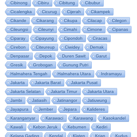
Cibinong
Cibiru
Cibitung
Cibubur
Cicalengka
Cicurug
Cijerah
Cikampek
Cikande
Cikarang
Cikupa
Cilacap
Cilegon
Cileungsi
Cileunyi
Cimahi
Cimone
Cipanas
Ciparay
Cipayung
Cipondoh
Ciracas
Cirebon
Citeureup
Ciwidey
Demak
Denpasar
Depok
Duren Sawit
Garut
Gresik
Grobogan
Gunung Putri
Halmahera Tengah
Halmahera Utara
Indramayu
Jakarta
Jakarta Barat
Jakarta Pusat
Jakarta Selatan
Jakarta Timur
Jakarta Utara
Jambi
Jatiasih
Jatinangor
Jatiuwung
Jayapura
Jember
Jepara
Kalideres
Karanganyar
Karawaci
Karawang
Kasokandel
Kawali
Kebon Jeruk
Kebumen
Kediri
Kelapa Gading
Kendal
Klaten
Krian
Kudus