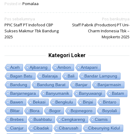
Posted in
Pomalaa
Navigasi
Pos sebelumnya
Pos berikutnya
PPIC Staff PT Indofood CBP
Staff Pabrik (Production) PT Uni-
pos
Sukses Makmur Tbk Bandung
Charm Indonesia Tbk –
2025
Mojokerto 2025
Kategori Loker
Aceh
Ajibarang
Ambon
Antapani
Bagan Batu
Balaraja
Bali
Bandar Lampung
Bandung
Bandung Barat
Banjar
Banjarmasin
Banjarnegara
Banyumanik
Banyuwangi
Batam
Bawen
Bekasi
Bengkulu
Binjai
Bintaro
Blitar
Blora
Bogor
Bojonegoro
Boyolali
Brebes
Buahbatu
Cengkareng
Ciamis
Cianjur
Cibadak
Cibarusah
Cibeunying Kidul