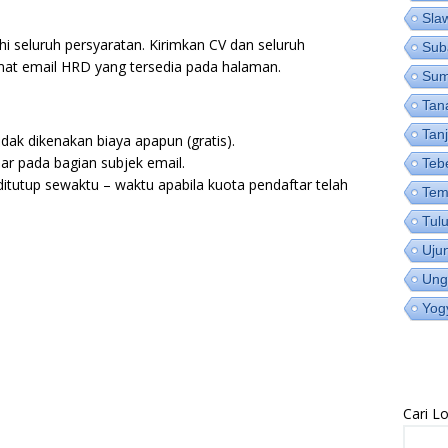
Sla
 seluruh persyaratan. Kirimkan CV dan seluruh
Sub
at email HRD yang tersedia pada halaman.
Su
Tan
Tan
idak dikenakan biaya apapun (gratis).
r pada bagian subjek email.
Teb
itutup sewaktu – waktu apabila kuota pendaftar telah
Tem
Tul
Uju
Ung
Yog
Cari 