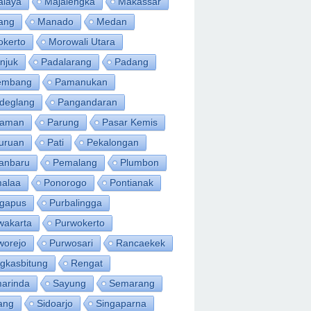
alaya
Majalengka
Makassar
ang
Manado
Medan
okerto
Morowali Utara
njuk
Padalarang
Padang
embang
Pamanukan
deglang
Pangandaran
iaman
Parung
Pasar Kemis
uruan
Pati
Pekalongan
anbaru
Pemalang
Plumbon
alaa
Ponorogo
Pontianak
ngapus
Purbalingga
wakarta
Purwokerto
worejo
Purwosari
Rancaekek
gkasbitung
Rengat
arinda
Sayung
Semarang
ang
Sidoarjo
Singaparna