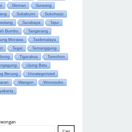
wi
Sleman
Soreang
ang
Sukabumi
Sukoharjo
medang
Surabaya
Tajur
ah Bumbu
Tangerang
jung Morawa
Tasikmalaya
et
Tegal
Temanggung
bung
Tigaraksa
Tomohon
ungagung
Ujung Batu
ng Berung
Uncategorized
aran
Wangon
Wonosobo
yakarta
Lowongan
Cari