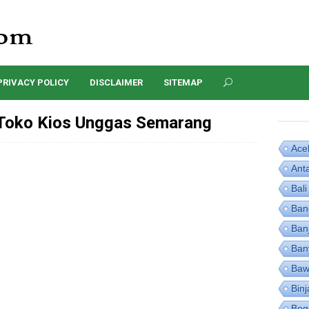
PRIVACY POLICY
DISCLAIMER
SITEMAP
Toko Kios Unggas Semarang
Ace
Ant
Bali
Ban
Ban
Ban
Baw
Binj
Bog