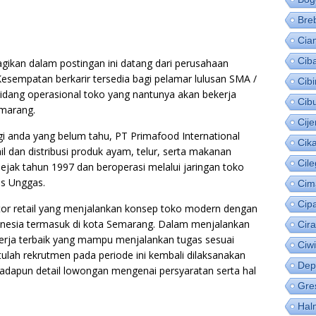
Bre
Cia
Cib
gikan dalam postingan ini datang dari perusahaan
esempatan berkarir tersedia bagi pelamar lulusan SMA /
Cib
bidang operasional toko yang nantunya akan bekerja
Cib
emarang.
Cije
gi anda yang belum tahu, PT Primafood International
Cik
il dan distribusi produk ayam, telur, serta makanan
Cil
sejak tahun 1997 dan beroperasi melalui jaringan toko
os Unggas.
Cim
Cip
utor retail yang menjalankan konsep toko modern dengan
onesia termasuk di kota Semarang. Dalam menjalankan
Cir
erja terbaik yang mampu menjalankan tugas sesuai
Ciw
tulah rekrutmen pada periode ini kembali dilaksanakan
Dep
, adapun detail lowongan mengenai persyaratan serta hal
Gre
Hal