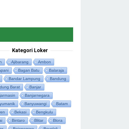
Kategori Loker
h
Ajibarang
Ambon
apani
Bagan Batu
Balaraja
Bandar Lampung
Bandung
dung Barat
Banjar
jarmasin
Banjarnegara
yumanik
Banyuwangi
Batam
en
Bekasi
Bengkulu
ai
Bintaro
Blitar
Blora
or
Bojonegoro
Boyolali