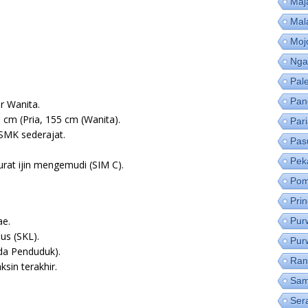
Maj
Mal
Moj
Nga
Pal
Pan
r Wanita.
 cm (Pria, 155 cm (Wanita).
Par
 SMK sederajat.
Pas
Pek
rat ijin mengemudi (SIM C).
Pom
Pri
ae.
Pur
us (SKL).
Pur
da Penduduk).
Ran
ksin terakhir.
Sam
Ser