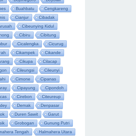
bes
Buahbatu
Cengkareng
mis
Cianjur
Cibadak
arusah
Cibeunying Kidul
inong
Cibiru
Cibitung
ubur
Cicalengka
Cicurug
rah
Cikampek
Cikande
arang
Cikupa
Cilacap
egon
Cileungsi
Cileunyi
ahi
Cimone
Cipanas
aray
Cipayung
Cipondoh
acas
Cirebon
Citeureup
idey
Demak
Denpasar
ok
Duren Sawit
Garut
sik
Grobogan
Gunung Putri
mahera Tengah
Halmahera Utara