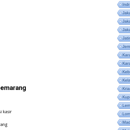
Ind
Jak
Jak
Jak
Jat
Jem
Kar
Kar
Keb
Kel
 Semarang
Kri
Kup
Lem
 kasir
Lom
Mad
rang