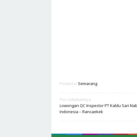
Posted in
Semarang
Navigasi
Pos sebelumnya
Lowongan QC Inspector PT Kaldu Sari Nab
pos
Indonesia – Rancaekek