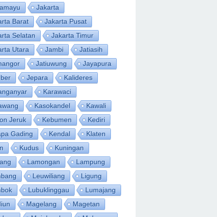
ramayu
Jakarta
arta Barat
Jakarta Pusat
arta Selatan
Jakarta Timur
arta Utara
Jambi
Jatiasih
inangor
Jatiuwung
Jayapura
ber
Jepara
Kalideres
anganyar
Karawaci
awang
Kasokandel
Kawali
on Jeruk
Kebumen
Kediri
apa Gading
Kendal
Klaten
an
Kudus
Kuningan
ang
Lamongan
Lampung
bang
Leuwiliang
Ligung
bok
Lubuklinggau
Lumajang
iun
Magelang
Magetan